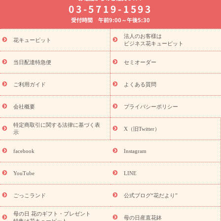
8月の誕生花(トルコキキョウ)
開店・開業祝い
退職祝い
結
03-5719-1593
婚記念日
お供え・お悔やみ
お供え・お悔やみの花
四十九日
受付時間 午前9:00～午後5:30
法要以降に贈る花
通夜・葬儀に贈る花
胡蝶蘭・花鉢
プリザ
ーブドフラワー
季節のイベント
ひまわり ギフト・プレゼント
法人のお客様は
季節のイベント
花キューピット
特集
お盆 花（新盆・初盆）
お盆 花（新
ビジネス花キューピット
盆・初盆）
お盆 花（新盆・初盆）
お盆・お供え 花とセットギ
フト
お盆・お供え プリザーブドフラワー
ひまわり ギフト・プ
当日配達特急便
セミオーダー
レゼント特集
夏の花贈り・お中元・暑中見舞い 花のギフト特集
敬老の日におくる花ギフト・プレゼント特集
敬老の日におくる
ご利用ガイド
よくある質問
花ギフト・プレゼント特集
敬老の日 花のおすすめランキング
敬
老の日 花鉢植えのギフト・プレゼント特集
敬老の日 花とセットギ
会社概要
プライバシーポリシー
フト・プレゼント特集
敬老の日の花 全てのギフト一覧
キャン
ペーン
映画『ウォーターガーディアンズ』コラボキャンペーン
特定商取引に関する法律に基づく表
X（旧Twitter）
示
誕生日の花を探す
「きょう誕生日なんです」キャンペーン
誕生日フラワーギフト
誕生日フラワーギフト特集
誕生日フラワ
facebook
Instagram
ーギフト商品一覧
バラ
ユリ
トルコキキョウ
8月の誕生花
(トルコキキョウ)
9月の誕生花(リンドウ)
誕生日セットギフト
YouTube
LINE
用途か
キャンペーン
「きょう誕生日なんです」キャンペーン
ら探す
お祝いの花特集
当日配達特急便
お祝い商品一覧
お
ごっこランド
公式ブログ“花だより”
祝い
開店・開業祝い
新築・引っ越し祝い
退職祝い
結婚記
念日
結婚祝い
出産祝い
退院祝い・快気祝い
還暦祝い・長
母の日 花のギフト・プレゼント
母の日産直花鉢
特集は花キューピット