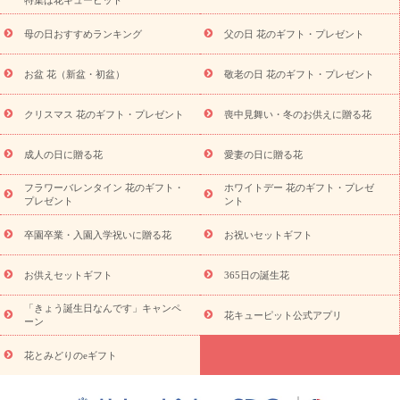
寿祝い
プチギフト
ペットのお祝いフラワー
お中元・暑中見
舞い
敬老の日
お供え・お悔やみ
当日配達特急便 お供え
お
母の日おすすめランキング
父の日 花のギフト・プレゼント
供え・お悔やみ商品一覧
お供え・お悔やみの花
四十九日法要以
降に贈る花
通夜・葬儀に贈る花
お供え お花とセットギフト
お盆 花（新盆・初盆）
敬老の日 花のギフト・プレゼント
お供え プリザーブドフラワー
ペットのお供えフラワー
お盆（新
盆・初盆）
その他
お祝い返し
お見舞い
お取り寄せギフト
ビジネス用
ご自宅用
観葉植物
ミディ胡蝶蘭
プリザーブ
クリスマス 花のギフト・プレゼント
喪中見舞い・冬のお供えに贈る花
スタイルから探す
ドフラワー
アレンジメント
花束
スタ
ンド花
お祝い
お供え・お悔やみ
胡蝶蘭
胡蝶蘭・花鉢
ミ
成人の日に贈る花
愛妻の日に贈る花
ディ胡蝶蘭・お祝い
ミディ胡蝶蘭・お供え
世界初の青色胡蝶蘭
フラワーバレンタイン 花のギフト・
ホワイトデー 花のギフト・プレゼ
観葉植物
観葉植物
産直多肉植物
プリザーブドフラワー
プレゼント
ント
お祝い
お供え・お悔やみ
花とセットギフト
セミオーダー
プチギフト（hanamore -ハナモア-）
花とみどりのeギフト
花
卒園卒業・入園入学祝いに贈る花
お祝いセットギフト
キューピットのeGfit
カラー
ピンク
イエローオレンジ
レッ
予算から探す
ド
お花の種類
バラ
ユリ
トルコキキョウ
お供えセットギフト
365日の誕生花
お祝い
お祝い・
3000円～
お祝い・
4000円～
お祝い・
5000円～
お祝い・
7000円～
お祝い・
10000円～
お供え・お
「きょう誕生日なんです」キャンペ
花キューピット公式アプリ
ーン
悔やみ
お供え・お悔やみ・
3000円～
お供え・お悔やみ・
5000
円～
お供え・お悔やみ・
7000円～
お供え・お悔やみ・
10000
花とみどりのeギフト
読み物
円～
注目されている記事
365日の誕生花カレンダー
開店・開業祝