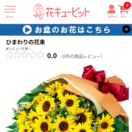
0
メニュー
マイページ
カート
×
花キューピット
花束・ブーケ
【花束・ブーケ】ひまわりの花束
ひまわりの花束
レビューを書く
0.0
（0件の商品レビュー）