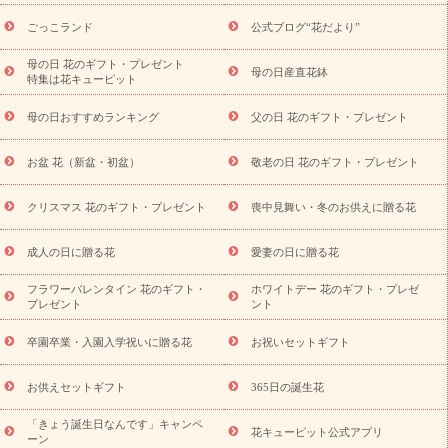
ら探す
お祝いの花特集
当日配達特急便
お祝い商品一覧
お
ごっこランド
公式ブログ“花だより”
祝い
開店・開業祝い
新築・引っ越し祝い
退職祝い
結婚記
念日
結婚祝い
出産祝い
退院祝い・快気祝い
還暦祝い・長
母の日 花のギフト・プレゼント
母の日産直花鉢
特集は花キューピット
寿祝い
プチギフト
ペットのお祝いフラワー
お中元・暑中見
舞い
敬老の日
お供え・お悔やみ
当日配達特急便 お供え
お
母の日おすすめランキング
父の日 花のギフト・プレゼント
供え・お悔やみ商品一覧
お供え・お悔やみの花
四十九日法要以
降に贈る花
通夜・葬儀に贈る花
お供え お花とセットギフト
お盆 花（新盆・初盆）
敬老の日 花のギフト・プレゼント
お供え プリザーブドフラワー
ペットのお供えフラワー
お盆（新
盆・初盆）
その他
お祝い返し
お見舞い
お取り寄せギフト
ビジネス用
ご自宅用
観葉植物
ミディ胡蝶蘭
プリザーブ
クリスマス 花のギフト・プレゼント
喪中見舞い・冬のお供えに贈る花
スタイルから探す
ドフラワー
アレンジメント
花束
スタ
ンド花
お祝い
お供え・お悔やみ
胡蝶蘭
胡蝶蘭・花鉢
ミ
成人の日に贈る花
愛妻の日に贈る花
ディ胡蝶蘭・お祝い
ミディ胡蝶蘭・お供え
世界初の青色胡蝶蘭
フラワーバレンタイン 花のギフト・
ホワイトデー 花のギフト・プレゼ
観葉植物
観葉植物
産直多肉植物
プリザーブドフラワー
プレゼント
ント
お祝い
お供え・お悔やみ
花とセットギフト
セミオーダー
プチギフト（hanamore -ハナモア-）
花とみどりのeギフト
花
卒園卒業・入園入学祝いに贈る花
お祝いセットギフト
キューピットのeGfit
カラー
ピンク
イエローオレンジ
レッ
予算から探す
ド
お花の種類
バラ
ユリ
トルコキキョウ
お供えセットギフト
365日の誕生花
お祝い
お祝い・
3000円～
お祝い・
4000円～
お祝い・
5000円～
お祝い・
7000円～
お祝い・
10000円～
お供え・お
「きょう誕生日なんです」キャンペ
花キューピット公式アプリ
ーン
悔やみ
お供え・お悔やみ・
3000円～
お供え・お悔やみ・
5000