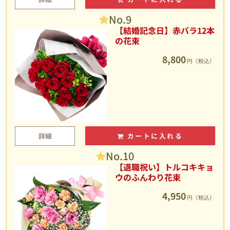
No.9
【結婚記念日】赤バラ12本
の花束
8,800
円（税込）
詳細
カートに入れる
No.10
【退職祝い】トルコキキョ
ウのふんわり花束
4,950
円（税込）