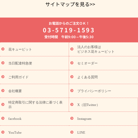
サイトマップを見る>>
よく贈られる花
お祝いの花特集
誕生日フラワーギフト特集
お電話からのご注文ＯＫ！
8月の誕生花(トルコキキョウ)
開店・開業祝い
退職祝い
結
03-5719-1593
婚記念日
お供え・お悔やみ
お供え・お悔やみの花
四十九日
受付時間 午前9:00～午後5:30
法要以降に贈る花
通夜・葬儀に贈る花
胡蝶蘭・花鉢
プリザ
ーブドフラワー
季節のイベント
ひまわり ギフト・プレゼント
法人のお客様は
季節のイベント
花キューピット
特集
お盆 花（新盆・初盆）
お盆 花（新
ビジネス花キューピット
盆・初盆）
お盆 花（新盆・初盆）
お盆・お供え 花とセットギ
フト
お盆・お供え プリザーブドフラワー
ひまわり ギフト・プ
当日配達特急便
セミオーダー
レゼント特集
夏の花贈り・お中元・暑中見舞い 花のギフト特集
敬老の日におくる花ギフト・プレゼント特集
敬老の日におくる
ご利用ガイド
よくある質問
花ギフト・プレゼント特集
敬老の日 花のおすすめランキング
敬
老の日 花鉢植えのギフト・プレゼント特集
敬老の日 花とセットギ
会社概要
プライバシーポリシー
フト・プレゼント特集
敬老の日の花 全てのギフト一覧
キャン
ペーン
映画『ウォーターガーディアンズ』コラボキャンペーン
特定商取引に関する法律に基づく表
X（旧Twitter）
示
誕生日の花を探す
「きょう誕生日なんです」キャンペーン
誕生日フラワーギフト
誕生日フラワーギフト特集
誕生日フラワ
facebook
Instagram
ーギフト商品一覧
バラ
ユリ
トルコキキョウ
8月の誕生花
(トルコキキョウ)
9月の誕生花(リンドウ)
誕生日セットギフト
YouTube
LINE
用途か
キャンペーン
「きょう誕生日なんです」キャンペーン