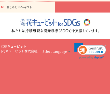
円～
お供え・お悔やみ・
7000円～
お供え・お悔やみ・
10000
花とみどりのeギフト
読み物
円～
注目されている記事
365日の誕生花カレンダー
開店・開業祝
いのマナー
定年退職祝いのマナー
お祝いを贈るときのマナー・
ルール
花キューピットのお祝いコラム一覧
誕生日のお花を「色
彩心理学」で選ぶ方法
結婚祝いの予算相場
出産祝いお役立ち情
報
転職祝いのマナー基礎知識
ペットのお祝いワンポイントアド
バイス
スタンド花（フラスタ）のマナー
お見舞いのマナーとル
花キューピット
ール
新築引っ越し祝いコラム
お祝い花のマナー総まとめ
職
[
花キューピット株式会社
]
Select Language
▼
場上司や先輩へ贈るお祝い花の正解は？
開店祝いの花 選び方ガイ
ド（早見表あり）
お供えを贈るときのマナー・ルール
花キューピットのお供え・
お悔やみ・仏花コラム一覧
花キューピットの仏花のルール・マナ
ーQ&A
ペットの供花の基礎知識とペットロスを癒す向き合い方
一周忌のマナー
四十九日の基礎知識
お盆のルール・マナー
お彼岸のルール・マナー
キリスト教のお葬式の流れ【マナー基礎
知識】
お供え花のマナー総まとめ
仏花の選び方ガイド（早見表
あり)
花キューピット×専門家
CO2排出量削減 / SDGsを考える
プロ直伝10のテクニック
花美人5人の「花のある暮らし」
美
しい“花とお祝い”の世界
花贈りをもっと楽しみたい
男性は花を
もらってうれしい？アンケート
テレワークにおすすめの観葉植