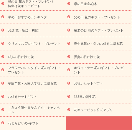
念日
結婚祝い
出産祝い
退院祝い・快気祝い
還暦祝い・長
母の日 花のギフト・プレゼント
母の日産直花鉢
特集は花キューピット
寿祝い
プチギフト
ペットのお祝いフラワー
お中元・暑中見
舞い
敬老の日
お供え・お悔やみ
当日配達特急便 お供え
お
母の日おすすめランキング
父の日 花のギフト・プレゼント
供え・お悔やみ商品一覧
お供え・お悔やみの花
四十九日法要以
降に贈る花
通夜・葬儀に贈る花
お供え お花とセットギフト
お盆 花（新盆・初盆）
敬老の日 花のギフト・プレゼント
お供え プリザーブドフラワー
ペットのお供えフラワー
お盆（新
盆・初盆）
その他
お祝い返し
お見舞い
お取り寄せギフト
ビジネス用
ご自宅用
観葉植物
ミディ胡蝶蘭
プリザーブ
クリスマス 花のギフト・プレゼント
喪中見舞い・冬のお供えに贈る花
スタイルから探す
ドフラワー
アレンジメント
花束
スタ
ンド花
お祝い
お供え・お悔やみ
胡蝶蘭
胡蝶蘭・花鉢
ミ
成人の日に贈る花
愛妻の日に贈る花
ディ胡蝶蘭・お祝い
ミディ胡蝶蘭・お供え
世界初の青色胡蝶蘭
フラワーバレンタイン 花のギフト・
ホワイトデー 花のギフト・プレゼ
観葉植物
観葉植物
産直多肉植物
プリザーブドフラワー
プレゼント
ント
お祝い
お供え・お悔やみ
花とセットギフト
セミオーダー
プチギフト（hanamore -ハナモア-）
花とみどりのeギフト
花
卒園卒業・入園入学祝いに贈る花
お祝いセットギフト
キューピットのeGfit
カラー
ピンク
イエローオレンジ
レッ
予算から探す
ド
お花の種類
バラ
ユリ
トルコキキョウ
お供えセットギフト
365日の誕生花
お祝い
お祝い・
3000円～
お祝い・
4000円～
お祝い・
5000円～
お祝い・
7000円～
お祝い・
10000円～
お供え・お
「きょう誕生日なんです」キャンペ
花キューピット公式アプリ
ーン
悔やみ
お供え・お悔やみ・
3000円～
お供え・お悔やみ・
5000
円～
お供え・お悔やみ・
7000円～
お供え・お悔やみ・
10000
花とみどりのeギフト
読み物
円～