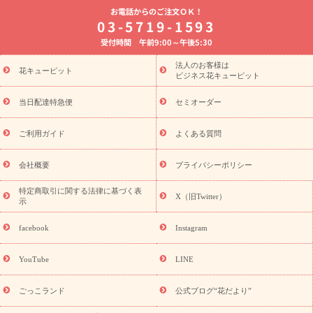
お電話からのご注文ＯＫ！
8月の誕生花(トルコキキョウ)
開店・開業祝い
退職祝い
結
03-5719-1593
婚記念日
お供え・お悔やみ
お供え・お悔やみの花
四十九日
受付時間 午前9:00～午後5:30
法要以降に贈る花
通夜・葬儀に贈る花
胡蝶蘭・花鉢
プリザ
ーブドフラワー
季節のイベント
ひまわり ギフト・プレゼント
法人のお客様は
季節のイベント
花キューピット
特集
お盆 花（新盆・初盆）
お盆 花（新
ビジネス花キューピット
盆・初盆）
お盆 花（新盆・初盆）
お盆・お供え 花とセットギ
フト
お盆・お供え プリザーブドフラワー
ひまわり ギフト・プ
当日配達特急便
セミオーダー
レゼント特集
夏の花贈り・お中元・暑中見舞い 花のギフト特集
敬老の日におくる花ギフト・プレゼント特集
敬老の日におくる
ご利用ガイド
よくある質問
花ギフト・プレゼント特集
敬老の日 花のおすすめランキング
敬
老の日 花鉢植えのギフト・プレゼント特集
敬老の日 花とセットギ
会社概要
プライバシーポリシー
フト・プレゼント特集
敬老の日の花 全てのギフト一覧
キャン
ペーン
映画『ウォーターガーディアンズ』コラボキャンペーン
特定商取引に関する法律に基づく表
X（旧Twitter）
示
誕生日の花を探す
「きょう誕生日なんです」キャンペーン
誕生日フラワーギフト
誕生日フラワーギフト特集
誕生日フラワ
facebook
Instagram
ーギフト商品一覧
バラ
ユリ
トルコキキョウ
8月の誕生花
(トルコキキョウ)
9月の誕生花(リンドウ)
誕生日セットギフト
YouTube
LINE
用途か
キャンペーン
「きょう誕生日なんです」キャンペーン
ら探す
お祝いの花特集
当日配達特急便
お祝い商品一覧
お
ごっこランド
公式ブログ“花だより”
祝い
開店・開業祝い
新築・引っ越し祝い
退職祝い
結婚記