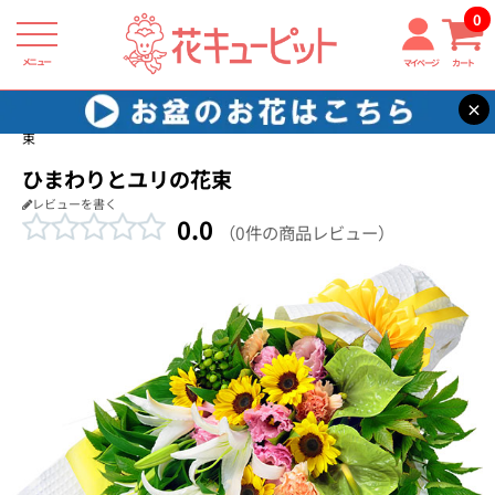
0
メニュー
マイページ
カート
×
花キューピット
花束・ブーケ
【花束・ブーケ】ひまわりとユリの花
束
ひまわりとユリの花束
レビューを書く
0.0
（0件の商品レビュー）