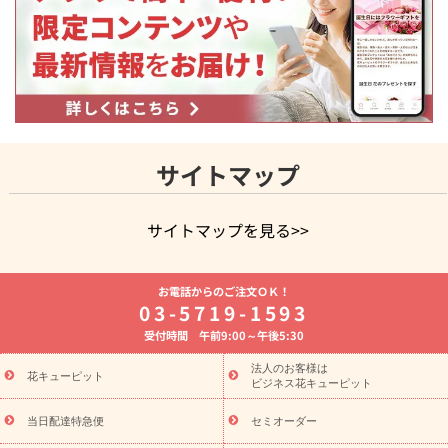
サイトマップ
サイトマップを見る>>
よく贈られる花
お祝いの花特集
誕生日フラワーギフト特集
お電話からのご注文ＯＫ！
8月の誕生花(トルコキキョウ)
開店・開業祝い
退職祝い
結
03-5719-1593
婚記念日
お供え・お悔やみ
お供え・お悔やみの花
四十九日
受付時間 午前9:00～午後5:30
法要以降に贈る花
通夜・葬儀に贈る花
胡蝶蘭・花鉢
プリザ
ーブドフラワー
季節のイベント
ひまわり ギフト・プレゼント
法人のお客様は
季節のイベント
花キューピット
特集
お盆 花（新盆・初盆）
お盆 花（新
ビジネス花キューピット
盆・初盆）
お盆 花（新盆・初盆）
お盆・お供え 花とセットギ
フト
お盆・お供え プリザーブドフラワー
ひまわり ギフト・プ
当日配達特急便
セミオーダー
レゼント特集
夏の花贈り・お中元・暑中見舞い 花のギフト特集