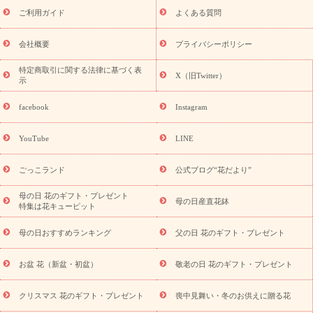
敬老の日におくる花ギフト・プレゼント特集
敬老の日におくる
ご利用ガイド
よくある質問
花ギフト・プレゼント特集
敬老の日 花のおすすめランキング
敬
老の日 花鉢植えのギフト・プレゼント特集
敬老の日 花とセットギ
会社概要
プライバシーポリシー
フト・プレゼント特集
敬老の日の花 全てのギフト一覧
キャン
ペーン
映画『ウォーターガーディアンズ』コラボキャンペーン
特定商取引に関する法律に基づく表
X（旧Twitter）
示
誕生日の花を探す
「きょう誕生日なんです」キャンペーン
誕生日フラワーギフト
誕生日フラワーギフト特集
誕生日フラワ
facebook
Instagram
ーギフト商品一覧
バラ
ユリ
トルコキキョウ
8月の誕生花
(トルコキキョウ)
9月の誕生花(リンドウ)
誕生日セットギフト
YouTube
LINE
用途か
キャンペーン
「きょう誕生日なんです」キャンペーン
ら探す
お祝いの花特集
当日配達特急便
お祝い商品一覧
お
ごっこランド
公式ブログ“花だより”
祝い
開店・開業祝い
新築・引っ越し祝い
退職祝い
結婚記
念日
結婚祝い
出産祝い
退院祝い・快気祝い
還暦祝い・長
母の日 花のギフト・プレゼント
母の日産直花鉢
特集は花キューピット
寿祝い
プチギフト
ペットのお祝いフラワー
お中元・暑中見
舞い
敬老の日
お供え・お悔やみ
当日配達特急便 お供え
お
母の日おすすめランキング
父の日 花のギフト・プレゼント
供え・お悔やみ商品一覧
お供え・お悔やみの花
四十九日法要以
降に贈る花
通夜・葬儀に贈る花
お供え お花とセットギフト
お盆 花（新盆・初盆）
敬老の日 花のギフト・プレゼント
お供え プリザーブドフラワー
ペットのお供えフラワー
お盆（新
盆・初盆）
その他
お祝い返し
お見舞い
お取り寄せギフト
ビジネス用
ご自宅用
観葉植物
ミディ胡蝶蘭
プリザーブ
クリスマス 花のギフト・プレゼント
喪中見舞い・冬のお供えに贈る花