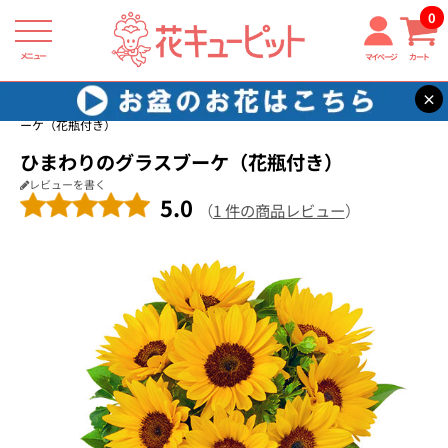
0
メニュー
マイページ
カート
×
花キューピット
花束・ブーケ
【花束・ブーケ】ひまわりのグラスブ
ーケ（花瓶付き）
ひまわりのグラスブーケ（花瓶付き）
レビューを書く
5.0
（
1 件の商品レビュー
）