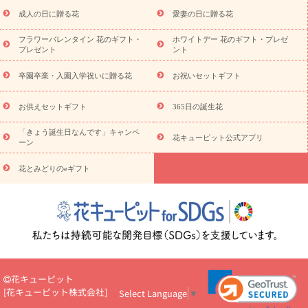
スタイルから探す
ドフラワー
アレンジメント
花束
スタ
ンド花
お祝い
お供え・お悔やみ
胡蝶蘭
胡蝶蘭・花鉢
ミ
成人の日に贈る花
愛妻の日に贈る花
ディ胡蝶蘭・お祝い
ミディ胡蝶蘭・お供え
世界初の青色胡蝶蘭
フラワーバレンタイン 花のギフト・
ホワイトデー 花のギフト・プレゼ
観葉植物
観葉植物
産直多肉植物
プリザーブドフラワー
プレゼント
ント
お祝い
お供え・お悔やみ
花とセットギフト
セミオーダー
プチギフト（hanamore -ハナモア-）
花とみどりのeギフト
花
卒園卒業・入園入学祝いに贈る花
お祝いセットギフト
キューピットのeGfit
カラー
ピンク
イエローオレンジ
レッ
予算から探す
ド
お花の種類
バラ
ユリ
トルコキキョウ
お供えセットギフト
365日の誕生花
お祝い
お祝い・
3000円～
お祝い・
4000円～
お祝い・
5000円～
お祝い・
7000円～
お祝い・
10000円～
お供え・お
「きょう誕生日なんです」キャンペ
花キューピット公式アプリ
ーン
悔やみ
お供え・お悔やみ・
3000円～
お供え・お悔やみ・
5000
円～
お供え・お悔やみ・
7000円～
お供え・お悔やみ・
10000
花とみどりのeギフト
読み物
円～
注目されている記事
365日の誕生花カレンダー
開店・開業祝
いのマナー
定年退職祝いのマナー
お祝いを贈るときのマナー・
ルール
花キューピットのお祝いコラム一覧
誕生日のお花を「色
彩心理学」で選ぶ方法
結婚祝いの予算相場
出産祝いお役立ち情
報
転職祝いのマナー基礎知識
ペットのお祝いワンポイントアド
バイス
スタンド花（フラスタ）のマナー
お見舞いのマナーとル
花キューピット
ール
新築引っ越し祝いコラム
お祝い花のマナー総まとめ
職
[
花キューピット株式会社
]
Select Language
▼
場上司や先輩へ贈るお祝い花の正解は？
開店祝いの花 選び方ガイ