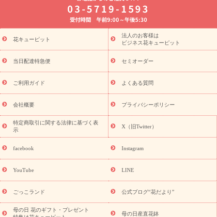
8月の誕生花(トルコキキョウ)
開店・開業祝い
退職祝い
結
03-5719-1593
婚記念日
お供え・お悔やみ
お供え・お悔やみの花
四十九日
受付時間 午前9:00～午後5:30
法要以降に贈る花
通夜・葬儀に贈る花
胡蝶蘭・花鉢
プリザ
ーブドフラワー
季節のイベント
ひまわり ギフト・プレゼント
法人のお客様は
季節のイベント
花キューピット
特集
お盆 花（新盆・初盆）
お盆 花（新
ビジネス花キューピット
盆・初盆）
お盆 花（新盆・初盆）
お盆・お供え 花とセットギ
フト
お盆・お供え プリザーブドフラワー
ひまわり ギフト・プ
当日配達特急便
セミオーダー
レゼント特集
夏の花贈り・お中元・暑中見舞い 花のギフト特集
敬老の日におくる花ギフト・プレゼント特集
敬老の日におくる
ご利用ガイド
よくある質問
花ギフト・プレゼント特集
敬老の日 花のおすすめランキング
敬
老の日 花鉢植えのギフト・プレゼント特集
敬老の日 花とセットギ
会社概要
プライバシーポリシー
フト・プレゼント特集
敬老の日の花 全てのギフト一覧
キャン
ペーン
映画『ウォーターガーディアンズ』コラボキャンペーン
特定商取引に関する法律に基づく表
X（旧Twitter）
示
誕生日の花を探す
「きょう誕生日なんです」キャンペーン
誕生日フラワーギフト
誕生日フラワーギフト特集
誕生日フラワ
facebook
Instagram
ーギフト商品一覧
バラ
ユリ
トルコキキョウ
8月の誕生花
(トルコキキョウ)
9月の誕生花(リンドウ)
誕生日セットギフト
YouTube
LINE
用途か
キャンペーン
「きょう誕生日なんです」キャンペーン
ら探す
お祝いの花特集
当日配達特急便
お祝い商品一覧
お
ごっこランド
公式ブログ“花だより”
祝い
開店・開業祝い
新築・引っ越し祝い
退職祝い
結婚記
念日
結婚祝い
出産祝い
退院祝い・快気祝い
還暦祝い・長
母の日 花のギフト・プレゼント
母の日産直花鉢
特集は花キューピット