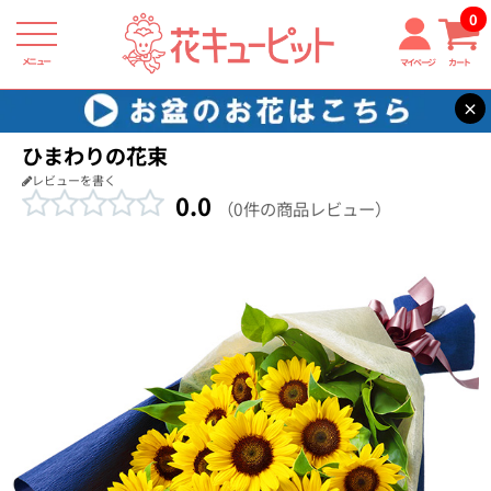
0
メニュー
マイページ
カート
×
花キューピット
花束・ブーケ
【花束・ブーケ】ひまわりの花束
ひまわりの花束
レビューを書く
0.0
（0件の商品レビュー）