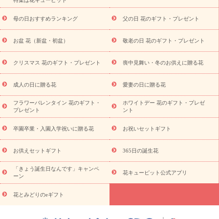
寿祝い
プチギフト
ペットのお祝いフラワー
お中元・暑中見
舞い
敬老の日
お供え・お悔やみ
当日配達特急便 お供え
お
母の日おすすめランキング
父の日 花のギフト・プレゼント
供え・お悔やみ商品一覧
お供え・お悔やみの花
四十九日法要以
降に贈る花
通夜・葬儀に贈る花
お供え お花とセットギフト
お盆 花（新盆・初盆）
敬老の日 花のギフト・プレゼント
お供え プリザーブドフラワー
ペットのお供えフラワー
お盆（新
盆・初盆）
その他
お祝い返し
お見舞い
お取り寄せギフト
ビジネス用
ご自宅用
観葉植物
ミディ胡蝶蘭
プリザーブ
クリスマス 花のギフト・プレゼント
喪中見舞い・冬のお供えに贈る花
スタイルから探す
ドフラワー
アレンジメント
花束
スタ
ンド花
お祝い
お供え・お悔やみ
胡蝶蘭
胡蝶蘭・花鉢
ミ
成人の日に贈る花
愛妻の日に贈る花
ディ胡蝶蘭・お祝い
ミディ胡蝶蘭・お供え
世界初の青色胡蝶蘭
フラワーバレンタイン 花のギフト・
ホワイトデー 花のギフト・プレゼ
観葉植物
観葉植物
産直多肉植物
プリザーブドフラワー
プレゼント
ント
お祝い
お供え・お悔やみ
花とセットギフト
セミオーダー
プチギフト（hanamore -ハナモア-）
花とみどりのeギフト
花
卒園卒業・入園入学祝いに贈る花
お祝いセットギフト
キューピットのeGfit
カラー
ピンク
イエローオレンジ
レッ
予算から探す
ド
お花の種類
バラ
ユリ
トルコキキョウ
お供えセットギフト
365日の誕生花
お祝い
お祝い・
3000円～
お祝い・
4000円～
お祝い・
5000円～
お祝い・
7000円～
お祝い・
10000円～
お供え・お
「きょう誕生日なんです」キャンペ
花キューピット公式アプリ
ーン
悔やみ
お供え・お悔やみ・
3000円～
お供え・お悔やみ・
5000
円～
お供え・お悔やみ・
7000円～
お供え・お悔やみ・
10000
花とみどりのeギフト
読み物
円～
注目されている記事
365日の誕生花カレンダー
開店・開業祝