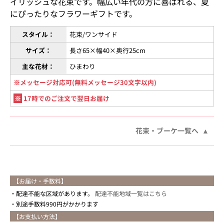
イリッシュな花束です。幅広い年代の方に喜ばれる、夏
にぴったりなフラワーギフトです。
スタイル：
花束/ワンサイド
サイズ：
長さ65×幅40×奥行25cm
主な花材：
ひまわり
※メッセージ対応可(無料メッセージ30文字以内)
※
17時でのご注文で翌日お届け
花束・ブーケ一覧へ
【お届け・手数料】
配達不能な区域があります。
配達不能地域一覧はこちら
別途手数料990円がかかります
【お支払い方法】