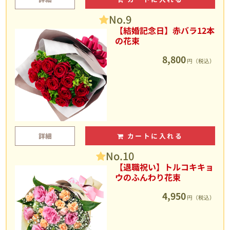
No.9
【結婚記念日】赤バラ12本
の花束
8,800
円（税込）
詳細
カートに入れる
No.10
【退職祝い】トルコキキョ
ウのふんわり花束
4,950
円（税込）