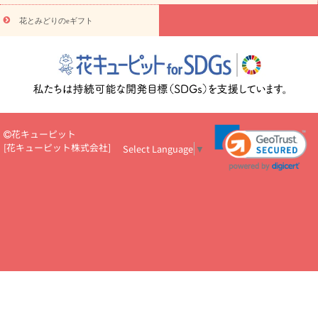
円～
お供え・お悔やみ・
7000円～
お供え・お悔やみ・
10000
花とみどりのeギフト
読み物
円～
注目されている記事
365日の誕生花カレンダー
開店・開業祝
いのマナー
定年退職祝いのマナー
お祝いを贈るときのマナー・
ルール
花キューピットのお祝いコラム一覧
誕生日のお花を「色
彩心理学」で選ぶ方法
結婚祝いの予算相場
出産祝いお役立ち情
報
転職祝いのマナー基礎知識
ペットのお祝いワンポイントアド
バイス
スタンド花（フラスタ）のマナー
お見舞いのマナーとル
花キューピット
ール
新築引っ越し祝いコラム
お祝い花のマナー総まとめ
職
[
花キューピット株式会社
]
Select Language
▼
場上司や先輩へ贈るお祝い花の正解は？
開店祝いの花 選び方ガイ
ド（早見表あり）
お供えを贈るときのマナー・ルール
花キューピットのお供え・
お悔やみ・仏花コラム一覧
花キューピットの仏花のルール・マナ
ーQ&A
ペットの供花の基礎知識とペットロスを癒す向き合い方
一周忌のマナー
四十九日の基礎知識
お盆のルール・マナー
お彼岸のルール・マナー
キリスト教のお葬式の流れ【マナー基礎
知識】
お供え花のマナー総まとめ
仏花の選び方ガイド（早見表
あり)
花キューピット×専門家
CO2排出量削減 / SDGsを考える
プロ直伝10のテクニック
花美人5人の「花のある暮らし」
美
しい“花とお祝い”の世界
花贈りをもっと楽しみたい
男性は花を
もらってうれしい？アンケート
テレワークにおすすめの観葉植