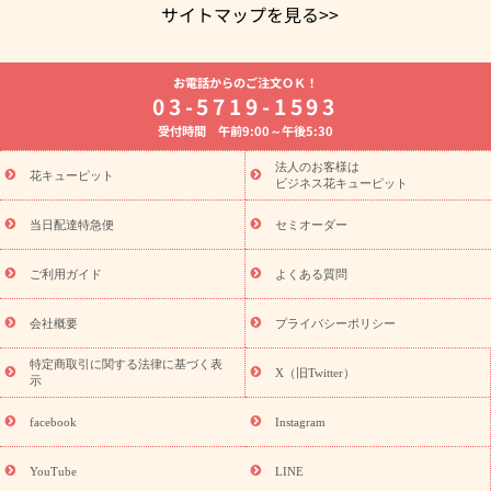
サイトマップを見る>>
よく贈られる花
お祝いの花特集
誕生日フラワーギフト特集
お電話からのご注文ＯＫ！
8月の誕生花(トルコキキョウ)
開店・開業祝い
退職祝い
結
03-5719-1593
婚記念日
お供え・お悔やみ
お供え・お悔やみの花
四十九日
受付時間 午前9:00～午後5:30
法要以降に贈る花
通夜・葬儀に贈る花
胡蝶蘭・花鉢
プリザ
ーブドフラワー
季節のイベント
ひまわり ギフト・プレゼント
法人のお客様は
季節のイベント
花キューピット
特集
お盆 花（新盆・初盆）
お盆 花（新
ビジネス花キューピット
盆・初盆）
お盆 花（新盆・初盆）
お盆・お供え 花とセットギ
フト
お盆・お供え プリザーブドフラワー
ひまわり ギフト・プ
当日配達特急便
セミオーダー
レゼント特集
夏の花贈り・お中元・暑中見舞い 花のギフト特集
敬老の日におくる花ギフト・プレゼント特集
敬老の日におくる
ご利用ガイド
よくある質問
花ギフト・プレゼント特集
敬老の日 花のおすすめランキング
敬
老の日 花鉢植えのギフト・プレゼント特集
敬老の日 花とセットギ
会社概要
プライバシーポリシー
フト・プレゼント特集
敬老の日の花 全てのギフト一覧
キャン
ペーン
映画『ウォーターガーディアンズ』コラボキャンペーン
特定商取引に関する法律に基づく表
X（旧Twitter）
示
誕生日の花を探す
「きょう誕生日なんです」キャンペーン
誕生日フラワーギフト
誕生日フラワーギフト特集
誕生日フラワ
facebook
Instagram
ーギフト商品一覧
バラ
ユリ
トルコキキョウ
8月の誕生花
(トルコキキョウ)
9月の誕生花(リンドウ)
誕生日セットギフト
YouTube
LINE
用途か
キャンペーン
「きょう誕生日なんです」キャンペーン