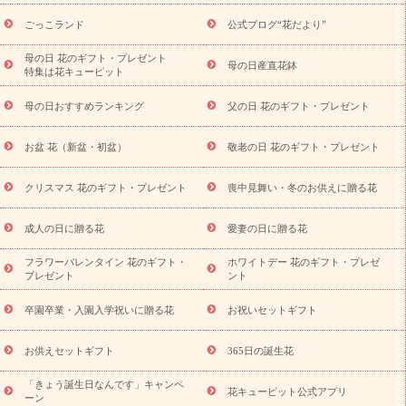
ら探す
お祝いの花特集
当日配達特急便
お祝い商品一覧
お
ごっこランド
公式ブログ“花だより”
祝い
開店・開業祝い
新築・引っ越し祝い
退職祝い
結婚記
念日
結婚祝い
出産祝い
退院祝い・快気祝い
還暦祝い・長
母の日 花のギフト・プレゼント
母の日産直花鉢
特集は花キューピット
寿祝い
プチギフト
ペットのお祝いフラワー
お中元・暑中見
舞い
敬老の日
お供え・お悔やみ
当日配達特急便 お供え
お
母の日おすすめランキング
父の日 花のギフト・プレゼント
供え・お悔やみ商品一覧
お供え・お悔やみの花
四十九日法要以
降に贈る花
通夜・葬儀に贈る花
お供え お花とセットギフト
お盆 花（新盆・初盆）
敬老の日 花のギフト・プレゼント
お供え プリザーブドフラワー
ペットのお供えフラワー
お盆（新
盆・初盆）
その他
お祝い返し
お見舞い
お取り寄せギフト
ビジネス用
ご自宅用
観葉植物
ミディ胡蝶蘭
プリザーブ
クリスマス 花のギフト・プレゼント
喪中見舞い・冬のお供えに贈る花
スタイルから探す
ドフラワー
アレンジメント
花束
スタ
ンド花
お祝い
お供え・お悔やみ
胡蝶蘭
胡蝶蘭・花鉢
ミ
成人の日に贈る花
愛妻の日に贈る花
ディ胡蝶蘭・お祝い
ミディ胡蝶蘭・お供え
世界初の青色胡蝶蘭
フラワーバレンタイン 花のギフト・
ホワイトデー 花のギフト・プレゼ
観葉植物
観葉植物
産直多肉植物
プリザーブドフラワー
プレゼント
ント
お祝い
お供え・お悔やみ
花とセットギフト
セミオーダー
プチギフト（hanamore -ハナモア-）
花とみどりのeギフト
花
卒園卒業・入園入学祝いに贈る花
お祝いセットギフト
キューピットのeGfit
カラー
ピンク
イエローオレンジ
レッ
予算から探す
ド
お花の種類
バラ
ユリ
トルコキキョウ
お供えセットギフト
365日の誕生花
お祝い
お祝い・
3000円～
お祝い・
4000円～
お祝い・
5000円～
お祝い・
7000円～
お祝い・
10000円～
お供え・お
「きょう誕生日なんです」キャンペ
花キューピット公式アプリ
ーン
悔やみ
お供え・お悔やみ・
3000円～
お供え・お悔やみ・
5000