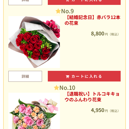
No.9
【結婚記念日】赤バラ12本
の花束
8,800
円（税込）
詳細
カートに入れる
No.10
【退職祝い】トルコキキョ
ウのふんわり花束
4,950
円（税込）