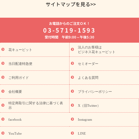
サイトマップを見る>>
よく贈られる花
お祝いの花特集
誕生日フラワーギフト特集
お電話からのご注文ＯＫ！
8月の誕生花(トルコキキョウ)
開店・開業祝い
退職祝い
結
03-5719-1593
婚記念日
お供え・お悔やみ
お供え・お悔やみの花
四十九日
受付時間 午前9:00～午後5:30
法要以降に贈る花
通夜・葬儀に贈る花
胡蝶蘭・花鉢
プリザ
ーブドフラワー
季節のイベント
ひまわり ギフト・プレゼント
法人のお客様は
季節のイベント
花キューピット
特集
お盆 花（新盆・初盆）
お盆 花（新
ビジネス花キューピット
盆・初盆）
お盆 花（新盆・初盆）
お盆・お供え 花とセットギ
フト
お盆・お供え プリザーブドフラワー
ひまわり ギフト・プ
当日配達特急便
セミオーダー
レゼント特集
夏の花贈り・お中元・暑中見舞い 花のギフト特集
敬老の日におくる花ギフト・プレゼント特集
敬老の日におくる
ご利用ガイド
よくある質問
花ギフト・プレゼント特集
敬老の日 花のおすすめランキング
敬
老の日 花鉢植えのギフト・プレゼント特集
敬老の日 花とセットギ
会社概要
プライバシーポリシー
フト・プレゼント特集
敬老の日の花 全てのギフト一覧
キャン
誕生日の花を
特定商取引に関する法律に基づく表
ペーン
「きょう誕生日なんです」キャンペーン
X（旧Twitter）
示
探す
誕生日フラワーギフト
誕生日フラワーギフト特集
誕生
日フラワーギフト商品一覧
バラ
ユリ
トルコキキョウ
8月の
facebook
Instagram
誕生花(トルコキキョウ)
9月の誕生花(リンドウ)
誕生日セット
ギフト
キャンペーン
「きょう誕生日なんです」キャンペーン
YouTube
LINE