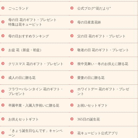
用途から探す
お祝いの花特集
当日配達特急便
お祝い商品
一覧
お祝い
開店・開業祝い
新築・引っ越し祝い
退職祝い
ごっこランド
公式ブログ“花だより”
結婚記念日
結婚祝い
出産祝い
退院祝い・快気祝い
還暦
祝い・長寿祝い
プチギフト
ペットのお祝いフラワー
お中
母の日 花のギフト・プレゼント
母の日産直花鉢
特集は花キューピット
元・暑中見舞い
敬老の日
お供え・お悔やみ
当日配達特急便
お供え
お供え・お悔やみ商品一覧
お供え・お悔やみの花
四
母の日おすすめランキング
父の日 花のギフト・プレゼント
十九日法要以降に贈る花
通夜・葬儀に贈る花
お供え お花とセッ
トギフト
お供え プリザーブドフラワー
ペットのお供えフラワー
お盆 花（新盆・初盆）
敬老の日 花のギフト・プレゼント
お盆（新盆・初盆）
その他
お祝い返し
お見舞い
お取り
寄せギフト
ビジネス用
ご自宅用
観葉植物
ミディ胡蝶蘭
クリスマス 花のギフト・プレゼント
喪中見舞い・冬のお供えに贈る花
スタイルから探す
プリザーブドフラワー
アレンジメント
花束
スタンド花
お祝い
お供え・お悔やみ
胡蝶蘭
胡蝶
成人の日に贈る花
愛妻の日に贈る花
蘭・花鉢
ミディ胡蝶蘭・お祝い
ミディ胡蝶蘭・お供え
世界初
の青色胡蝶蘭
観葉植物
観葉植物
産直多肉植物
プリザーブ
フラワーバレンタイン 花のギフト・
ホワイトデー 花のギフト・プレゼ
ドフラワー
お祝い
お供え・お悔やみ
花とセットギフト
セ
プレゼント
ント
ミオーダー
プチギフト（hanamore -ハナモア-）
花とみどりの
eギフト
花キューピットのeGfit
カラー
ピンク
イエローオ
卒園卒業・入園入学祝いに贈る花
お祝いセットギフト
予
レンジ
レッド
お花の種類
バラ
ユリ
トルコキキョウ
算から探す
お祝い
お祝い・
3000円～
お祝い・
4000円～
お供えセットギフト
365日の誕生花
お祝い・
5000円～
お祝い・
7000円～
お祝い・
10000円～
「きょう誕生日なんです」キャンペ
お供え・お悔やみ
お供え・お悔やみ・
3000円～
お供え・お
花キューピット公式アプリ
ーン