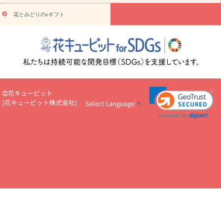
悔やみ・
5000円～
お供え・お悔やみ・
7000円～
お供え・お悔
読み物
やみ・
10000円～
花とみどりのeギフト
注目されている記事
365日の誕生花カレンダー
開店・開業祝
いのマナー
定年退職祝いのマナー
お祝いを贈るときのマナー・
ルール
花キューピットのお祝いコラム一覧
誕生日のお花を「色
彩心理学」で選ぶ方法
結婚祝いの予算相場
出産祝いお役立ち情
報
転職祝いのマナー基礎知識
ペットのお祝いワンポイントアド
バイス
スタンド花（フラスタ）のマナー
お見舞いのマナーとル
ール
新築引っ越し祝いコラム
お祝い花のマナー総まとめ
職
花キューピット
場上司や先輩へ贈るお祝い花の正解は？
開店祝いの花 選び方ガイ
[
花キューピット株式会社
]
Select Language
▼
ド（早見表あり）
お供えを贈るときのマナー・ルール
花キューピットのお供え・
お悔やみ・仏花コラム一覧
花キューピットの仏花のルール・マナ
ーQ&A
ペットの供花の基礎知識とペットロスを癒す向き合い方
一周忌のマナー
四十九日の基礎知識
お盆のルール・マナー
お彼岸のルール・マナー
キリスト教のお葬式の流れ【マナー基礎
知識】
お供え花のマナー総まとめ
仏花の選び方ガイド（早見表
あり)
花キューピット×専門家
CO2排出量削減 / SDGsを考える
プロ直伝10のテクニック
花美人5人の「花のある暮らし」
美
しい“花とお祝い”の世界
花贈りをもっと楽しみたい
男性は花を
もらってうれしい？アンケート
テレワークにおすすめの観葉植