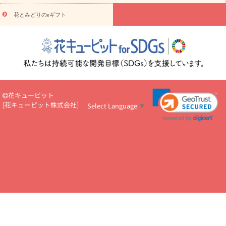
悔やみ・
5000円～
お供え・お悔やみ・
7000円～
お供え・お悔
読み物
やみ・
10000円～
花とみどりのeギフト
注目されている記事
365日の誕生花カレンダー
開店・開業祝
いのマナー
定年退職祝いのマナー
お祝いを贈るときのマナー・
ルール
花キューピットのお祝いコラム一覧
誕生日のお花を「色
彩心理学」で選ぶ方法
結婚祝いの予算相場
出産祝いお役立ち情
報
転職祝いのマナー基礎知識
ペットのお祝いワンポイントアド
バイス
スタンド花（フラスタ）のマナー
お見舞いのマナーとル
ール
新築引っ越し祝いコラム
お祝い花のマナー総まとめ
職
花キューピット
場上司や先輩へ贈るお祝い花の正解は？
開店祝いの花 選び方ガイ
[
花キューピット株式会社
]
Select Language
▼
ド（早見表あり）
お供えを贈るときのマナー・ルール
花キューピットのお供え・
お悔やみ・仏花コラム一覧
花キューピットの仏花のルール・マナ
ーQ&A
ペットの供花の基礎知識とペットロスを癒す向き合い方
一周忌のマナー
四十九日の基礎知識
お盆のルール・マナー
お彼岸のルール・マナー
キリスト教のお葬式の流れ【マナー基礎
知識】
お供え花のマナー総まとめ
仏花の選び方ガイド（早見表
あり)
花キューピット×専門家
CO2排出量削減 / SDGsを考える
プロ直伝10のテクニック
花美人5人の「花のある暮らし」
美
しい“花とお祝い”の世界
花贈りをもっと楽しみたい
男性は花を
もらってうれしい？アンケート
テレワークにおすすめの観葉植