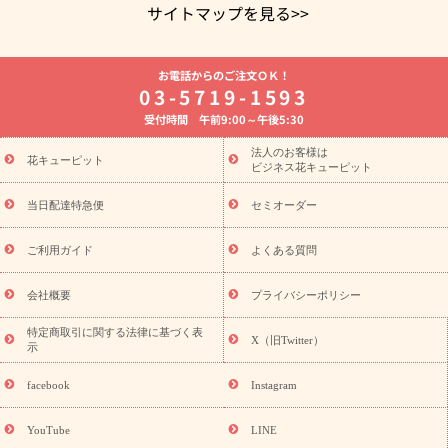
サイトマップを見る>>
よく贈られる花
お祝いの花特集
誕生日フラワーギフト特集
お電話からのご注文ＯＫ！
8月の誕生花(トルコキキョウ)
開店・開業祝い
退職祝い
結
03-5719-1593
婚記念日
お供え・お悔やみ
お供え・お悔やみの花
四十九日
受付時間 午前9:00～午後5:30
法要以降に贈る花
通夜・葬儀に贈る花
胡蝶蘭・花鉢
プリザ
ーブドフラワー
季節のイベント
ひまわり ギフト・プレゼント
法人のお客様は
季節のイベント
花キューピット
特集
お盆 花（新盆・初盆）
お盆 花（新
ビジネス花キューピット
盆・初盆）
お盆 花（新盆・初盆）
お盆・お供え 花とセットギ
フト
お盆・お供え プリザーブドフラワー
ひまわり ギフト・プ
当日配達特急便
セミオーダー
レゼント特集
夏の花贈り・お中元・暑中見舞い 花のギフト特集
敬老の日におくる花ギフト・プレゼント特集
敬老の日におくる
ご利用ガイド
よくある質問
花ギフト・プレゼント特集
敬老の日 花のおすすめランキング
敬
老の日 花鉢植えのギフト・プレゼント特集
敬老の日 花とセットギ
会社概要
プライバシーポリシー
フト・プレゼント特集
敬老の日の花 全てのギフト一覧
キャン
誕生日の花を
特定商取引に関する法律に基づく表
ペーン
「きょう誕生日なんです」キャンペーン
X（旧Twitter）
示
探す
誕生日フラワーギフト
誕生日フラワーギフト特集
誕生
日フラワーギフト商品一覧
バラ
ユリ
トルコキキョウ
8月の
facebook
Instagram
誕生花(トルコキキョウ)
9月の誕生花(リンドウ)
誕生日セット
ギフト
キャンペーン
「きょう誕生日なんです」キャンペーン
YouTube
LINE