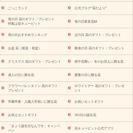
用途から探す
お祝いの花特集
当日配達特急便
お祝い商品
一覧
お祝い
開店・開業祝い
新築・引っ越し祝い
退職祝い
ごっこランド
公式ブログ“花だより”
結婚記念日
結婚祝い
出産祝い
退院祝い・快気祝い
還暦
祝い・長寿祝い
プチギフト
ペットのお祝いフラワー
お中
母の日 花のギフト・プレゼント
母の日産直花鉢
特集は花キューピット
元・暑中見舞い
敬老の日
お供え・お悔やみ
当日配達特急便
お供え
お供え・お悔やみ商品一覧
お供え・お悔やみの花
四
母の日おすすめランキング
父の日 花のギフト・プレゼント
十九日法要以降に贈る花
通夜・葬儀に贈る花
お供え お花とセッ
トギフト
お供え プリザーブドフラワー
ペットのお供えフラワー
お盆 花（新盆・初盆）
敬老の日 花のギフト・プレゼント
お盆（新盆・初盆）
その他
お祝い返し
お見舞い
お取り
寄せギフト
ビジネス用
ご自宅用
観葉植物
ミディ胡蝶蘭
クリスマス 花のギフト・プレゼント
喪中見舞い・冬のお供えに贈る花
スタイルから探す
プリザーブドフラワー
アレンジメント
花束
スタンド花
お祝い
お供え・お悔やみ
胡蝶蘭
胡蝶
成人の日に贈る花
愛妻の日に贈る花
蘭・花鉢
ミディ胡蝶蘭・お祝い
ミディ胡蝶蘭・お供え
世界初
の青色胡蝶蘭
観葉植物
観葉植物
産直多肉植物
プリザーブ
フラワーバレンタイン 花のギフト・
ホワイトデー 花のギフト・プレゼ
ドフラワー
お祝い
お供え・お悔やみ
花とセットギフト
セ
プレゼント
ント
ミオーダー
プチギフト（hanamore -ハナモア-）
花とみどりの
eギフト
花キューピットのeGfit
カラー
ピンク
イエローオ
卒園卒業・入園入学祝いに贈る花
お祝いセットギフト
予
レンジ
レッド
お花の種類
バラ
ユリ
トルコキキョウ
算から探す
お祝い
お祝い・
3000円～
お祝い・
4000円～
お供えセットギフト
365日の誕生花
お祝い・
5000円～
お祝い・
7000円～
お祝い・
10000円～
「きょう誕生日なんです」キャンペ
お供え・お悔やみ
お供え・お悔やみ・
3000円～
お供え・お
花キューピット公式アプリ
ーン