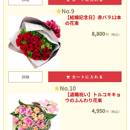
No.9
【結婚記念日】赤バラ12本
の花束
8,800
円（税込）
詳細
カートに入れる
No.10
【退職祝い】トルコキキョ
ウのふんわり花束
4,950
円（税込）