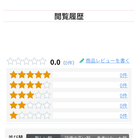
月でひろった卵 プレーン：フラワーペースト（国内製造）、全卵、砂糖、小麦粉、
栗甘露煮、還元水あめ、乳等を主要原料とする食品/加工でん粉、グリシン、乳化
閲覧履歴
剤、膨張剤、増粘多糖類、香料、酸味料、着色料（クチナシ、V.B2、カロテン）、
ホエイソルト、（一部に小麦・卵・乳成分・大豆を含む）
月でひろった卵 小野茶：フラワーペースト（国内製造）、全卵、砂糖、小麦粉、
小豆、還元水あめ、麦芽糖、水あめ、粉末緑茶、抹茶、クロレラ、寒天/加工でん
粉、グリシン、乳化剤、膨張剤、増粘多糖類、香料、酸味料、着色料（V.B2、カロ
テン）、（一部に小麦・卵・乳成分を含む） ※使用しているお茶のうち、小野茶
の占める割合86.8％
0.0
商品レビューを書く
（
0件
）
紅茶のマドレーヌ：全卵（国内製造）、小麦粉、砂糖、マーガリン、牛乳、アーモ
ンドプードル、水飴、食用乳化油脂、オリゴ糖はちみつ、紅茶/乳化剤、膨張剤、
0件
香料、ｐH調整剤、増粘剤（キサンタンガム）、着色料（カロテン）、（一部に小
0件
麦・卵・乳成分・大豆・アーモンドを含む）
0件
ポム・ママン：りんごプレザーブ（国内製造）、小麦粉、マーガリン、フラワーペ
ースト、全卵、砂糖、りんごソース、洋酒、食塩、桂皮末、本みりん/ゲル化剤
0件
（加工でん粉）、加工でん粉、乳化剤、酸味料、香料、着色料（ベニバナ黄、カロ
0件
テン）、（一部に小麦・卵・乳成分・大豆・りんごを含む）
フィナンシェ：砂糖（国内製造）、卵白、バター、乳等を主要原料とする食品、小
麦粉、アーモンドプードル、コーンスターチ、食塩/膨張剤、乳化剤、香料、着色料
並び替
（カロテン）、（一部に小麦・卵・乳成分・大豆・アーモンドを含む）
新しい順
評価の高い順
参考になった順