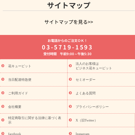
サイトマップ
サイトマップを見る>>
よく贈られる花
お祝いの花特集
誕生日フラワーギフト特集
お電話からのご注文ＯＫ！
8月の誕生花(トルコキキョウ)
開店・開業祝い
退職祝い
結
03-5719-1593
婚記念日
お供え・お悔やみ
お供え・お悔やみの花
四十九日
受付時間 午前9:00～午後5:30
法要以降に贈る花
通夜・葬儀に贈る花
胡蝶蘭・花鉢
プリザ
ーブドフラワー
季節のイベント
ひまわり ギフト・プレゼント
法人のお客様は
季節のイベント
花キューピット
特集
お盆 花（新盆・初盆）
お盆 花（新
ビジネス花キューピット
盆・初盆）
お盆 花（新盆・初盆）
お盆・お供え 花とセットギ
フト
お盆・お供え プリザーブドフラワー
ひまわり ギフト・プ
当日配達特急便
セミオーダー
レゼント特集
夏の花贈り・お中元・暑中見舞い 花のギフト特集
敬老の日におくる花ギフト・プレゼント特集
敬老の日におくる
ご利用ガイド
よくある質問
花ギフト・プレゼント特集
敬老の日 花のおすすめランキング
敬
老の日 花鉢植えのギフト・プレゼント特集
敬老の日 花とセットギ
会社概要
プライバシーポリシー
フト・プレゼント特集
敬老の日の花 全てのギフト一覧
キャン
ペーン
映画『ウォーターガーディアンズ』コラボキャンペーン
特定商取引に関する法律に基づく表
X（旧Twitter）
示
誕生日の花を探す
「きょう誕生日なんです」キャンペーン
誕生日フラワーギフト
誕生日フラワーギフト特集
誕生日フラワ
facebook
Instagram