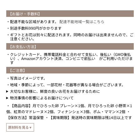
【お届け・手数料】
配達不能な区域があります。
配達不能地域一覧はこちら
別途手数料990円がかかります
ギフトとお花は別々に配送されます。同時のお届けは出来ませんので、ご
注意ください。
【お支払い方法】
クレジットカード、携帯電話料金と合わせて支払い、後払い（GMO後払
い）、Amazonアカウント決済、コンビニで前払い がご利用いただけま
す
【ご注意】
写真はイメージです。
地域・季節によって、一部花材・花器等が異なる場合がございます。
大切なお客様に、鮮度の良いお花をお届けするために
物流事情の影響によるお届けについて
【商品内容】月でひろった卵 プレーン×1個、月でひろった卵 小野茶×1
個、紅茶のマドレーヌ×2個、フィナンシェ×3個、ポム・ママン×2個
【保存方法】常温保管
【賞味期限】発送時の賞味期限は残14日以上です
原材料を見る▼
【原材料】