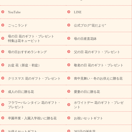
ーギフト商品一覧
バラ
ユリ
トルコキキョウ
8月の誕生花
(トルコキキョウ)
9月の誕生花(リンドウ)
誕生日セットギフト
YouTube
LINE
用途か
キャンペーン
「きょう誕生日なんです」キャンペーン
ら探す
お祝いの花特集
当日配達特急便
お祝い商品一覧
お
ごっこランド
公式ブログ“花だより”
祝い
開店・開業祝い
新築・引っ越し祝い
退職祝い
結婚記
念日
結婚祝い
出産祝い
退院祝い・快気祝い
還暦祝い・長
母の日 花のギフト・プレゼント
母の日産直花鉢
特集は花キューピット
寿祝い
プチギフト
ペットのお祝いフラワー
お中元・暑中見
舞い
敬老の日
お供え・お悔やみ
当日配達特急便 お供え
お
母の日おすすめランキング
父の日 花のギフト・プレゼント
供え・お悔やみ商品一覧
お供え・お悔やみの花
四十九日法要以
降に贈る花
通夜・葬儀に贈る花
お供え お花とセットギフト
お盆 花（新盆・初盆）
敬老の日 花のギフト・プレゼント
お供え プリザーブドフラワー
ペットのお供えフラワー
お盆（新
盆・初盆）
その他
お祝い返し
お見舞い
お取り寄せギフト
ビジネス用
ご自宅用
観葉植物
ミディ胡蝶蘭
プリザーブ
クリスマス 花のギフト・プレゼント
喪中見舞い・冬のお供えに贈る花
スタイルから探す
ドフラワー
アレンジメント
花束
スタ
ンド花
お祝い
お供え・お悔やみ
胡蝶蘭
胡蝶蘭・花鉢
ミ
成人の日に贈る花
愛妻の日に贈る花
ディ胡蝶蘭・お祝い
ミディ胡蝶蘭・お供え
世界初の青色胡蝶蘭
フラワーバレンタイン 花のギフト・
ホワイトデー 花のギフト・プレゼ
観葉植物
観葉植物
産直多肉植物
プリザーブドフラワー
プレゼント
ント
お祝い
お供え・お悔やみ
花とセットギフト
セミオーダー
プチギフト（hanamore -ハナモア-）
花とみどりのeギフト
花
卒園卒業・入園入学祝いに贈る花
お祝いセットギフト
キューピットのeGfit
カラー
ピンク
イエローオレンジ
レッ
予算から探す
ド
お花の種類
バラ
ユリ
トルコキキョウ
お供えセットギフト
365日の誕生花