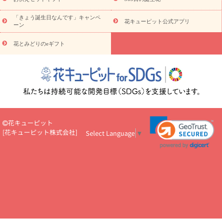
お祝い
お祝い・
3000円～
お祝い・
4000円～
お祝い・
5000円～
お祝い・
7000円～
お祝い・
10000円～
お供え・お
「きょう誕生日なんです」キャンペ
花キューピット公式アプリ
ーン
悔やみ
お供え・お悔やみ・
3000円～
お供え・お悔やみ・
5000
円～
お供え・お悔やみ・
7000円～
お供え・お悔やみ・
10000
花とみどりのeギフト
読み物
円～
注目されている記事
365日の誕生花カレンダー
開店・開業祝
いのマナー
定年退職祝いのマナー
お祝いを贈るときのマナー・
ルール
花キューピットのお祝いコラム一覧
誕生日のお花を「色
彩心理学」で選ぶ方法
結婚祝いの予算相場
出産祝いお役立ち情
報
転職祝いのマナー基礎知識
ペットのお祝いワンポイントアド
バイス
スタンド花（フラスタ）のマナー
お見舞いのマナーとル
花キューピット
ール
新築引っ越し祝いコラム
お祝い花のマナー総まとめ
職
[
花キューピット株式会社
]
Select Language
▼
場上司や先輩へ贈るお祝い花の正解は？
開店祝いの花 選び方ガイ
ド（早見表あり）
お供えを贈るときのマナー・ルール
花キューピットのお供え・
お悔やみ・仏花コラム一覧
花キューピットの仏花のルール・マナ
ーQ&A
ペットの供花の基礎知識とペットロスを癒す向き合い方
一周忌のマナー
四十九日の基礎知識
お盆のルール・マナー
お彼岸のルール・マナー
キリスト教のお葬式の流れ【マナー基礎
知識】
お供え花のマナー総まとめ
仏花の選び方ガイド（早見表
あり)
花キューピット×専門家
CO2排出量削減 / SDGsを考える