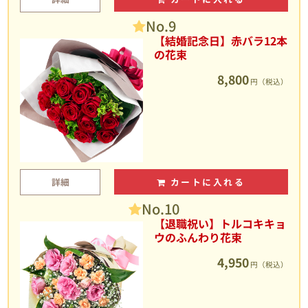
No.9
【結婚記念日】赤バラ12本
の花束
8,800
円（税込）
詳細
カートに入れる
No.10
【退職祝い】トルコキキョ
ウのふんわり花束
4,950
円（税込）