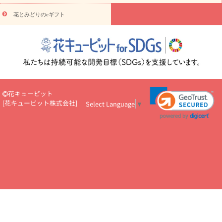
え・お悔やみ・
3000円～
お供え・お悔やみ・
5000円～
お供
読み
え・お悔やみ・
7000円～
お供え・お悔やみ・
10000円～
花とみどりのeギフト
物
注目されている記事
365日の誕生花カレンダー
開店・開業祝
いのマナー
定年退職祝いのマナー
お祝いを贈るときのマナー・
ルール
花キューピットのお祝いコラム一覧
誕生日のお花を「色
彩心理学」で選ぶ方法
結婚祝いの予算相場
出産祝いお役立ち情
報
転職祝いのマナー基礎知識
ペットのお祝いワンポイントアド
バイス
スタンド花（フラスタ）のマナー
お見舞いのマナーとル
花キューピット
ール
新築引っ越し祝いコラム
お祝い花のマナー総まとめ
職
[
花キューピット株式会社
]
Select Language
▼
場上司や先輩へ贈るお祝い花の正解は？
開店祝いの花 選び方ガイ
ド（早見表あり）
お供えを贈るときのマナー・ルール
花キューピットのお供え・
お悔やみ・仏花コラム一覧
花キューピットの仏花のルール・マナ
ーQ&A
ペットの供花の基礎知識とペットロスを癒す向き合い方
一周忌のマナー
四十九日の基礎知識
お盆のルール・マナー
お彼岸のルール・マナー
キリスト教のお葬式の流れ【マナー基礎
知識】
お供え花のマナー総まとめ
仏花の選び方ガイド（早見表
あり)
花キューピット×専門家
CO2排出量削減 / SDGsを考える
プロ直伝10のテクニック
花美人5人の「花のある暮らし」
美
しい“花とお祝い”の世界
花贈りをもっと楽しみたい
男性は花を