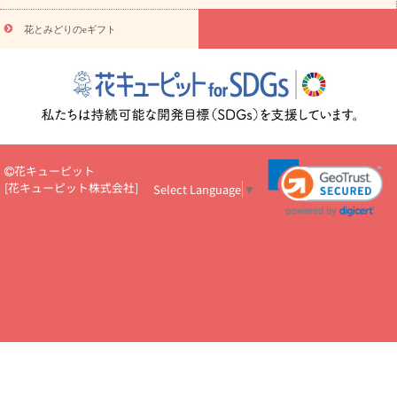
悔やみ
お供え・お悔やみ・
3000円～
お供え・お悔やみ・
5000
円～
お供え・お悔やみ・
7000円～
お供え・お悔やみ・
10000
花とみどりのeギフト
読み物
円～
注目されている記事
365日の誕生花カレンダー
開店・開業祝
いのマナー
定年退職祝いのマナー
お祝いを贈るときのマナー・
ルール
花キューピットのお祝いコラム一覧
誕生日のお花を「色
彩心理学」で選ぶ方法
結婚祝いの予算相場
出産祝いお役立ち情
報
転職祝いのマナー基礎知識
ペットのお祝いワンポイントアド
バイス
スタンド花（フラスタ）のマナー
お見舞いのマナーとル
花キューピット
ール
新築引っ越し祝いコラム
お祝い花のマナー総まとめ
職
[
花キューピット株式会社
]
Select Language
▼
場上司や先輩へ贈るお祝い花の正解は？
開店祝いの花 選び方ガイ
ド（早見表あり）
お供えを贈るときのマナー・ルール
花キューピットのお供え・
お悔やみ・仏花コラム一覧
花キューピットの仏花のルール・マナ
ーQ&A
ペットの供花の基礎知識とペットロスを癒す向き合い方
一周忌のマナー
四十九日の基礎知識
お盆のルール・マナー
お彼岸のルール・マナー
キリスト教のお葬式の流れ【マナー基礎
知識】
お供え花のマナー総まとめ
仏花の選び方ガイド（早見表
あり)
花キューピット×専門家
CO2排出量削減 / SDGsを考える
プロ直伝10のテクニック
花美人5人の「花のある暮らし」
美
しい“花とお祝い”の世界
花贈りをもっと楽しみたい
男性は花を
もらってうれしい？アンケート
テレワークにおすすめの観葉植