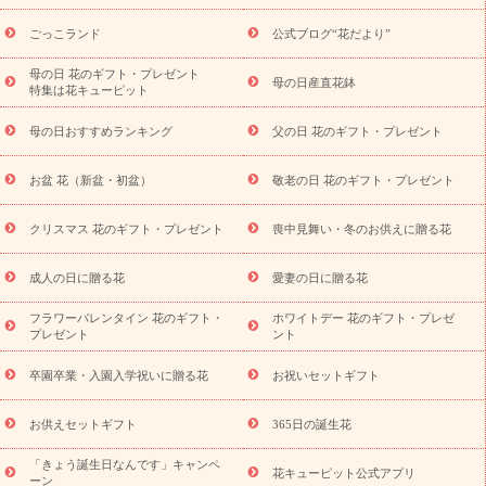
キャンペーン
「きょう誕生日なんです」キャンペーン
ら探す
お祝いの花特集
当日配達特急便
お祝い商品一覧
お
ごっこランド
公式ブログ“花だより”
祝い
開店・開業祝い
新築・引っ越し祝い
退職祝い
結婚記
念日
結婚祝い
出産祝い
退院祝い・快気祝い
還暦祝い・長
母の日 花のギフト・プレゼント
母の日産直花鉢
特集は花キューピット
寿祝い
プチギフト
ペットのお祝いフラワー
お中元・暑中見
舞い
敬老の日
お供え・お悔やみ
当日配達特急便 お供え
お
母の日おすすめランキング
父の日 花のギフト・プレゼント
供え・お悔やみ商品一覧
お供え・お悔やみの花
四十九日法要以
降に贈る花
通夜・葬儀に贈る花
お供え お花とセットギフト
お盆 花（新盆・初盆）
敬老の日 花のギフト・プレゼント
お供え プリザーブドフラワー
ペットのお供えフラワー
お盆（新
盆・初盆）
その他
お祝い返し
お見舞い
お取り寄せギフト
ビジネス用
ご自宅用
観葉植物
ミディ胡蝶蘭
プリザーブ
クリスマス 花のギフト・プレゼント
喪中見舞い・冬のお供えに贈る花
スタイルから探す
ドフラワー
アレンジメント
花束
スタ
ンド花
お祝い
お供え・お悔やみ
胡蝶蘭
胡蝶蘭・花鉢
ミ
成人の日に贈る花
愛妻の日に贈る花
ディ胡蝶蘭・お祝い
ミディ胡蝶蘭・お供え
世界初の青色胡蝶蘭
フラワーバレンタイン 花のギフト・
ホワイトデー 花のギフト・プレゼ
観葉植物
観葉植物
産直多肉植物
プリザーブドフラワー
プレゼント
ント
お祝い
お供え・お悔やみ
花とセットギフト
セミオーダー
プチギフト（hanamore -ハナモア-）
花とみどりのeギフト
花
卒園卒業・入園入学祝いに贈る花
お祝いセットギフト
キューピットのeGfit
カラー
ピンク
イエローオレンジ
レッ
予算から探す
ド
お花の種類
バラ
ユリ
トルコキキョウ
お供えセットギフト
365日の誕生花
お祝い
お祝い・
3000円～
お祝い・
4000円～
お祝い・
5000円～
お祝い・
7000円～
お祝い・
10000円～
お供え・お
「きょう誕生日なんです」キャンペ
花キューピット公式アプリ
ーン