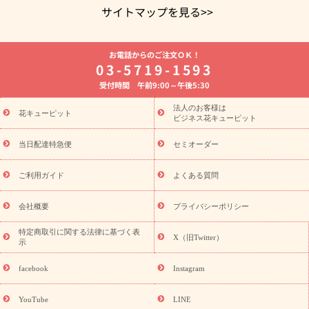
サイトマップを見る>>
よく贈られる花
お祝いの花特集
誕生日フラワーギフト特集
お電話からのご注文ＯＫ！
8月の誕生花(トルコキキョウ)
開店・開業祝い
退職祝い
結
03-5719-1593
婚記念日
お供え・お悔やみ
お供え・お悔やみの花
四十九日
受付時間 午前9:00～午後5:30
法要以降に贈る花
通夜・葬儀に贈る花
胡蝶蘭・花鉢
プリザ
ーブドフラワー
季節のイベント
ひまわり ギフト・プレゼント
法人のお客様は
季節のイベント
花キューピット
特集
お盆 花（新盆・初盆）
お盆 花（新
ビジネス花キューピット
盆・初盆）
お盆 花（新盆・初盆）
お盆・お供え 花とセットギ
フト
お盆・お供え プリザーブドフラワー
ひまわり ギフト・プ
当日配達特急便
セミオーダー
レゼント特集
夏の花贈り・お中元・暑中見舞い 花のギフト特集
敬老の日におくる花ギフト・プレゼント特集
敬老の日におくる
ご利用ガイド
よくある質問
花ギフト・プレゼント特集
敬老の日 花のおすすめランキング
敬
老の日 花鉢植えのギフト・プレゼント特集
敬老の日 花とセットギ
会社概要
プライバシーポリシー
フト・プレゼント特集
敬老の日の花 全てのギフト一覧
キャン
ペーン
映画『ウォーターガーディアンズ』コラボキャンペーン
特定商取引に関する法律に基づく表
X（旧Twitter）
示
誕生日の花を探す
「きょう誕生日なんです」キャンペーン
誕生日フラワーギフト
誕生日フラワーギフト特集
誕生日フラワ
facebook
Instagram
ーギフト商品一覧
バラ
ユリ
トルコキキョウ
8月の誕生花
(トルコキキョウ)
9月の誕生花(リンドウ)
誕生日セットギフト
YouTube
LINE
用途か