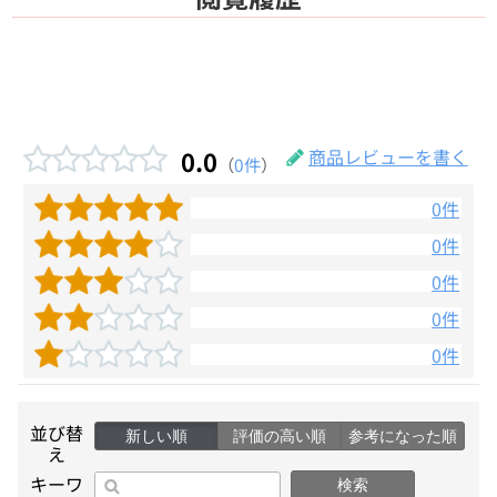
小麦・卵・乳成分・大豆・りんごを含む）
0.0
商品レビューを書く
（
0件
）
0件
0件
0件
0件
0件
並び替
新しい順
評価の高い順
参考になった順
え
キーワ
検索