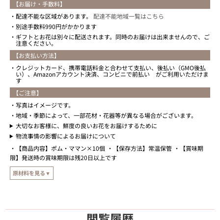
【お届け・手数料】
配達不能な区域があります。
配達不能地域一覧はこちら
別途手数料990円がかかります
ギフトとお花は別々に配送されます。同時のお届けは出来ませんので、ご
注意ください。
【お支払い方法】
クレジットカード、携帯電話料金と合わせて支払い、後払い（GMO後払
い）、Amazonアカウント決済、コンビニで前払い がご利用いただけま
す
【ご注意】
写真はイメージです。
地域・季節によって、一部花材・花器等が異なる場合がございます。
大切なお客様に、鮮度の良いお花をお届けするために
物流事情の影響によるお届けについて
【商品内容】ポム・ママン×10個
【保存方法】常温保管
【賞味期
限】発送時の賞味期限は残20日以上です
原材料を見る▼
【原材料】
りんごプレザーブ（国内製造）、小麦粉、マーガリン、フラワーペースト、全卵、
砂糖、りんごソース、洋酒、食塩、桂皮末、本みりん/ゲル化剤（加工でん粉）、
閲覧履歴
加工でん粉、乳化剤、酸味料、香料、着色料（ベニバナ黄、カロテン）、（一部に