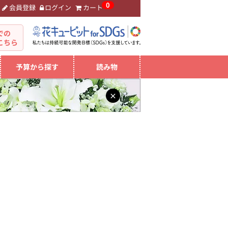
0
会員登録
ログイン
カート
。
での
こちら
予算から探す
読み物
×