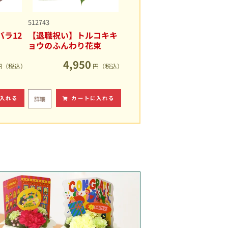
512743
ラ12
【退職祝い】トルコキキ
ョウのふんわり花束
4,950
円（税込）
円（税込）
入れる
カートに入れる
詳細