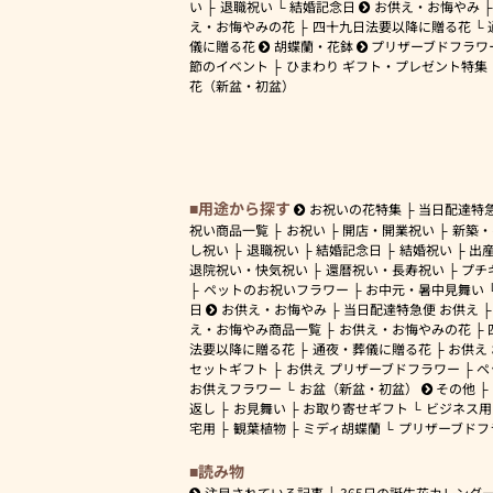
い
退職祝い
結婚記念日
お供え・お悔やみ
え・お悔やみの花
四十九日法要以降に贈る花
儀に贈る花
胡蝶蘭・花鉢
プリザーブドフラワ
節のイベント
ひまわり ギフト・プレゼント特集
花（新盆・初盆）
用途から探す
お祝いの花特集
当日配達特
祝い商品一覧
お祝い
開店・開業祝い
新築・
し祝い
退職祝い
結婚記念日
結婚祝い
出
退院祝い・快気祝い
還暦祝い・長寿祝い
プチ
ペットのお祝いフラワー
お中元・暑中見舞い
日
お供え・お悔やみ
当日配達特急便 お供え
え・お悔やみ商品一覧
お供え・お悔やみの花
法要以降に贈る花
通夜・葬儀に贈る花
お供え
セットギフト
お供え プリザーブドフラワー
ペ
お供えフラワー
お盆（新盆・初盆）
その他
返し
お見舞い
お取り寄せギフト
ビジネス用
宅用
観葉植物
ミディ胡蝶蘭
プリザーブドフ
読み物
注目されている記事
365日の誕生花カレンダ