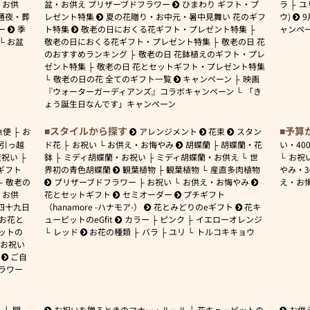
お供
盆・お供え プリザーブドフラワー
ひまわり ギフト・プ
ラ
ユ
通夜・葬
レゼント特集
夏の花贈り・お中元・暑中見舞い 花のギフ
ウ)
9
ー
季
ト特集
敬老の日におくる花ギフト・プレゼント特集
ャンペ
お盆
敬老の日におくる花ギフト・プレゼント特集
敬老の日 花
のおすすめランキング
敬老の日 花鉢植えのギフト・プレ
ゼント特集
敬老の日 花とセットギフト・プレゼント特集
敬老の日の花 全てのギフト一覧
キャンペーン
映画
『ウォーターガーディアンズ』コラボキャンペーン
「き
ょう誕生日なんです」キャンペーン
スタイルから探す
予算
急便
お
アレンジメント
花束
スタン
引っ越
ド花
お祝い
お供え・お悔やみ
胡蝶蘭
胡蝶蘭・花
い・
40
産祝い
鉢
ミディ胡蝶蘭・お祝い
ミディ胡蝶蘭・お供え
世
お祝
ギフト
界初の青色胡蝶蘭
観葉植物
観葉植物
産直多肉植物
やみ・
敬老の
プリザーブドフラワー
お祝い
お供え・お悔やみ
え・お
お供
花とセットギフト
セミオーダー
プチギフト
四十九日
（hanamore -ハナモア-）
花とみどりのeギフト
花キ
 お花と
ューピットのeGfit
カラー
ピンク
イエローオレンジ
ットの
レッド
お花の種類
バラ
ユリ
トルコキキョウ
お祝い
ご自
ラワー
ー
開
お祝いを贈るときのマナー・ルール
花キューピットの
お供