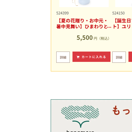
524399
524150
【夏の花贈り・お中元・
【誕生日
暑中見舞い】ひまわりと
ト】ユリ
ユリの爽やかなアレンジ
キュート
5,500
メント
円（税込）
カートに入れる
詳細
詳細