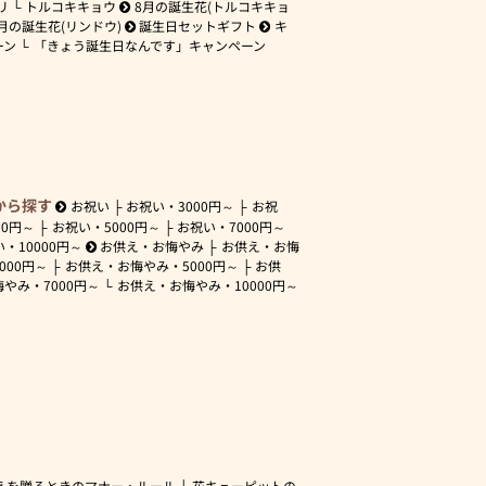
リ
トルコキキョウ
8月の誕生花(トルコキキョ
月の誕生花(リンドウ)
誕生日セットギフト
キ
ーン
「きょう誕生日なんです」キャンペーン
から探す
お祝い
お祝い・
3000円～
お祝
00円～
お祝い・
5000円～
お祝い・
7000円～
い・
10000円～
お供え・お悔やみ
お供え・お悔
3000円～
お供え・お悔やみ・
5000円～
お供
悔やみ・
7000円～
お供え・お悔やみ・
10000円～
えを贈るときのマナー・ルール
花キューピットの