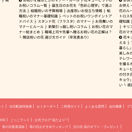
お祝いコラム一覧
誕生日のお花を「色彩心理学」で選ぶ
お供え
方法
結婚祝いの予算相場
出産祝いお役立ち情報
転
花のルー
職祝いのマナー基礎知識
ペットのお祝いワンポイントア
トロス
ドバイス
スタンド花（フラスタ）のマナー
お見舞いの
礎知識
マナーとルール
新築引っ越し祝いコラム
お祝い花のマ
キリ
ナー総まとめ
職場上司や先輩へ贈るお祝い花の正解は？
花のマ
開店祝いの花 選び方ガイド（早見表あり）
花キ
える
暮らし
楽しみ
テレワ
を撮る
キュー
の付き
キョウ
い
感
ット
当日配達特急便
セミオーダー
ご利用ガイド
よくある質問
会社概要
プ
INE
ごっこランド
公式ブログ“花だより”
母の日産直花鉢
母の日おすすめランキング
父の日 花のギフト・プレゼント