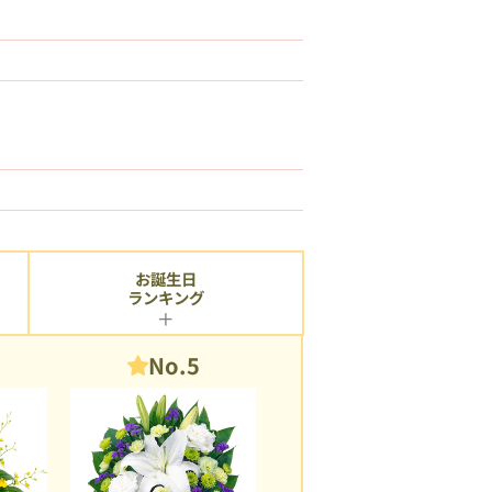
お誕生日
ランキング
No.5