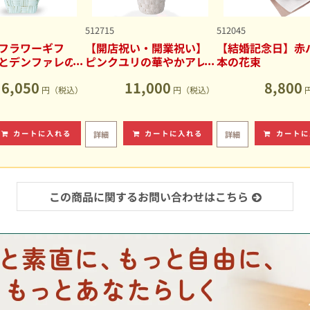
512715
512045
フラワーギフ
【開店祝い・開業祝い】
【結婚記念日】赤バ
とデンファレの
ピンクユリの華やかアレ
本の花束
アレンジメント
ンジメント
6,050
11,000
8,800
円（税込）
円（税込）
カートに入れる
カートに入れる
カートに
詳細
詳細
この商品に関するお問い合わせはこちら