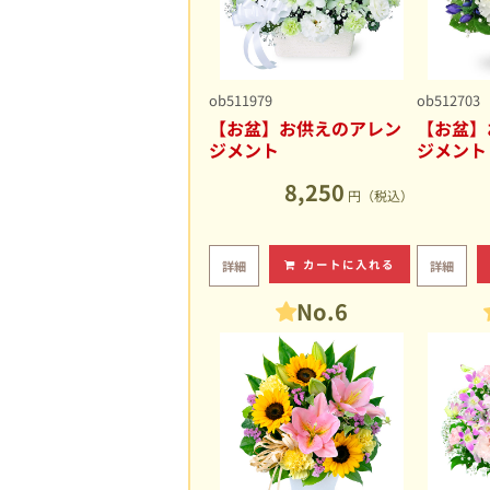
ob511979
ob512703
【お盆】お供えのアレン
【お盆】
ジメント
ジメント
8,250
円（税込）
カートに入れる
詳細
詳細
No.6