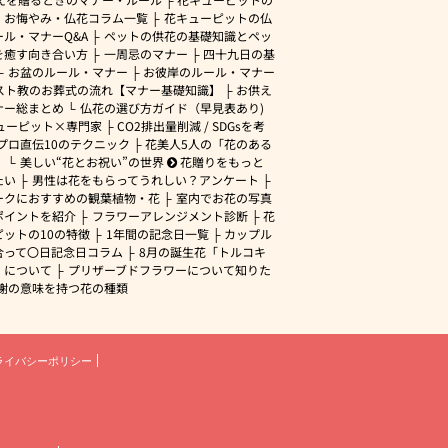
・お悔やみ・仏花コラム一覧
花キューピットの仏
ル・マナーQ&A
ペットの供花の基礎知識とペッ
を癒す向き合い方
一周忌のマナー
四十九日の基
お盆のルール・マナー
お彼岸のルール・マナー
スト教のお葬式の流れ【マナー基礎知識】
お供え
ナー総まとめ
仏花の選び方ガイド（早見表あり)
ューピット×専門家
CO2排出量削減 / SDGsを考
プロ直伝10のテクニック
花美人5人の「花のある
」
美しい“花とお祝い”の世界
花贈りをもっと
たい
男性は花をもらってうれしい？アンケート
ークにおすすめの観葉植物・花
室内でお花の写真
ポイントを紹介
フラワーアレンジメント診断
花
ピットの10の特徴
1年間の記念日一覧
カップル
合って〇日記念日コラム
8月の誕生花「トルコキ
」について
プリザーブドフラワーについて知りた
謝の意味を持つ花の種類
ライバシーポリシー