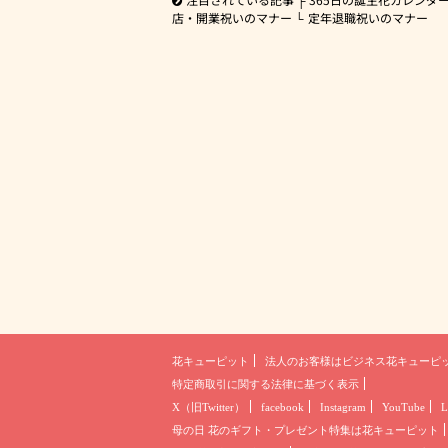
店・開業祝いのマナー
定年退職祝いのマナー
花キューピット
法人のお客様は
ビジネス花キューピ
特定商取引に関する法律に基づく表示
X（旧Twitter）
facebook
Instagram
YouTube
L
母の日 花のギフト・プレゼント
特集は花キューピット