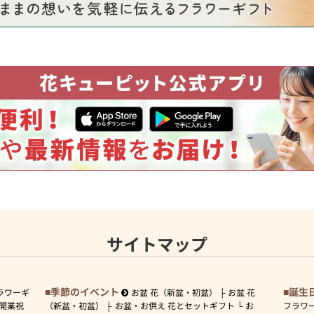
サイトマップ
季節のイベント
誕生
ラワーギ
お盆 花（新盆・初盆）
お盆 花
開業祝
（新盆・初盆）
お盆・お供え 花とセットギフト
お
フラワ