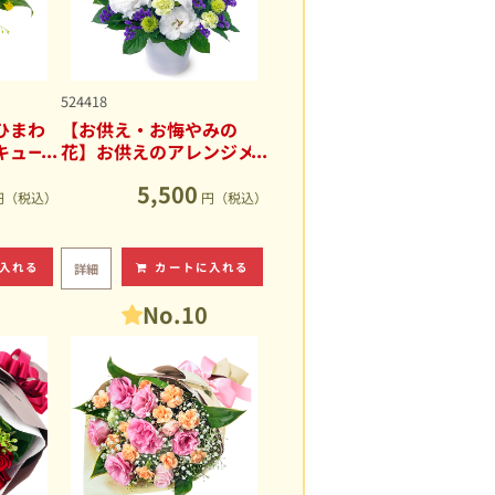
524418
ひまわ
【お供え・お悔やみの
キュー
花】お供えのアレンジメ
ント
5,500
円（税込）
円（税込）
入れる
カートに入れる
詳細
No.10