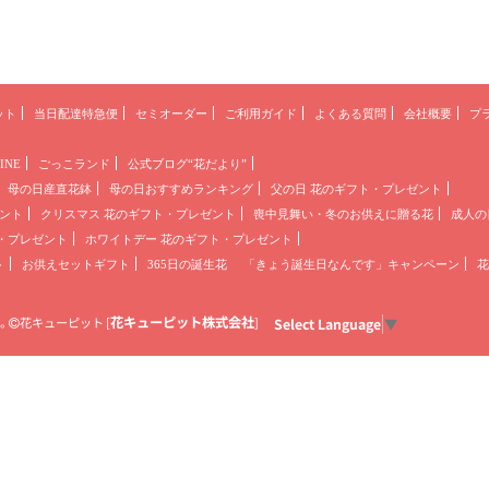
ット
当日配達特急便
セミオーダー
ご利用ガイド
よくある質問
会社概要
プ
INE
ごっこランド
公式ブログ“花だより”
母の日産直花鉢
母の日おすすめランキング
父の日 花のギフト・プレゼント
ント
クリスマス 花のギフト・プレゼント
喪中見舞い・冬のお供えに贈る花
成人の
・プレゼント
ホワイトデー 花のギフト・プレゼント
ト
お供えセットギフト
365日の誕生花
「きょう誕生日なんです」キャンペーン
花
花キューピット株式会社
。
花キューピット
[
]
Select Language
▼