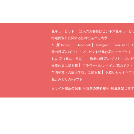
花キューピット
法人のお客様は
ビジネス花キューピ
特定商取引に関する法律に基づく表示
X（旧Twitter）
facebook
Instagram
YouTube
L
母の日 花のギフト・プレゼント
特集は花キューピット
お盆 花（新盆・初盆）
敬老の日 花のギフト・プレゼ
愛妻の日に贈る花
フラワーバレンタイン 花のギフト
卒園卒業・入園入学祝いに贈る花
お祝いセットギフ
花とみどりのeギフト
本サイト掲載の記事・写真等の無断複写・転載を禁じます