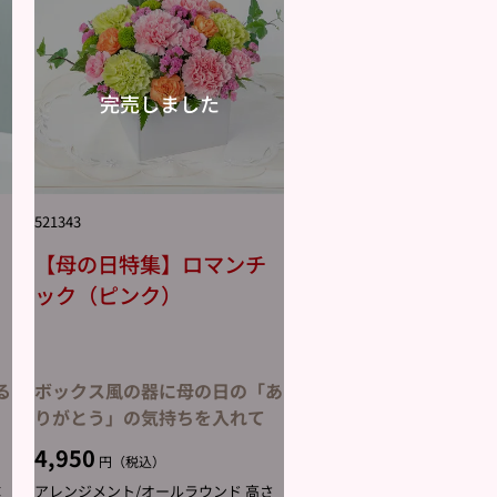
521343
【母の日特集】ロマンチ
ック（ピンク）
る
ボックス風の器に母の日の「あ
りがとう」の気持ちを入れて
4,950
円（税込）
×
アレンジメント/オールラウンド 高さ