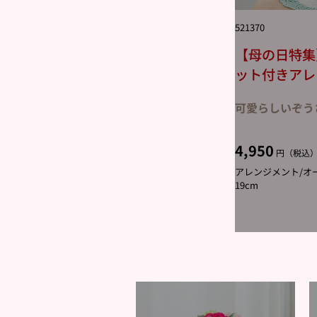
521370
【母の日特集
ット付きアレ
可愛らしいぞう
4,950
円（税込
アレンジメント/オー
19cm