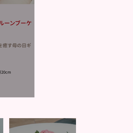
ルーンブーケ
を癒す母の日ギ
20cm