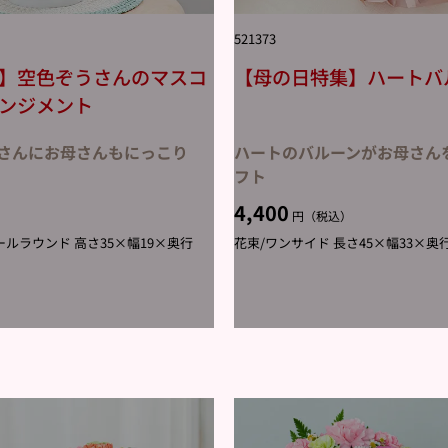
521373
】空色ぞうさんのマスコ
【母の日特集】ハートバ
ンジメント
さんにお母さんもにっこり
ハートのバルーンがお母さん
フト
4,400
）
円（税込）
ルラウンド 高さ35×幅19×奥行
花束/ワンサイド 長さ45×幅33×奥行