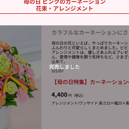
母の日 ピンクのカーネーション
花束・アレンジメント
カラフルなカーネーションにさ
母の日の花といえば、やっぱりカーネーシ
ふんわりと可愛らしくまとめました。ビビ
アレンジメントは、優しさあふれるプレゼ
ん、愛情や健康を願う気持ちなど、さまざ
込めて。
521357
【母の日特集】カーネーション
4,400
円（税込）
アレンジメント/ワンサイド 高さ23×幅25×奥