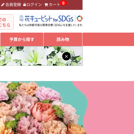
0
会員登録
ログイン
カート
。
での
こちら
予算から探す
読み物
×