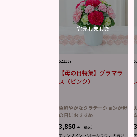
521337
5
【母の日特集】グラマラ
ス（ピンク）
色鮮やかなグラデーションが母
の日におすすめ
3,850
3
円（税込）
アレンジメント/オールラウンド 高さ