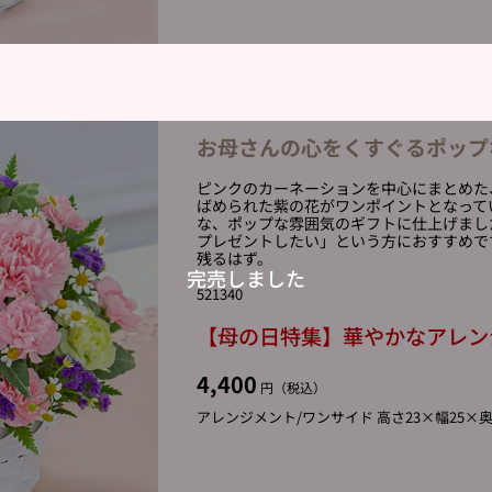
お母さんの心をくすぐるポップ
ピンクのカーネーションを中心にまとめた
ばめられた紫の花がワンポイントとなって
な、ポップな雰囲気のギフトに仕上げまし
プレゼントしたい」という方におすすめで
残るはず。
521340
【母の日特集】華やかなアレン
4,400
円（税込）
アレンジメント/ワンサイド 高さ23×幅25×奥