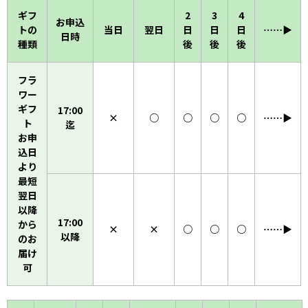
ギフ
2
3
4
お申込
トの
当日
翌日
日
日
日
……▶︎
日時
種類
後
後
後
フラ
ワー
ギフ
17:00
×
○
○
○
○
……▶︎
ト
迄
お申
込日
より
最短
翌日
以降
17:00
から
×
×
○
○
○
……▶︎
以降
のお
届け
可