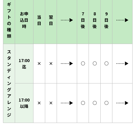
ギ
フ
お申
7
8
9
ト
当
翌
込日
……▶︎
日
日
日
……▶︎
の
日
日
時
後
後
後
種
類
ス
タ
17:00
×
×
……▶︎
○
○
○
……▶︎
ン
迄
デ
ィ
ン
グ
ア
17:00
レ
×
×
……▶︎
○
○
○
……▶︎
以降
ン
ジ