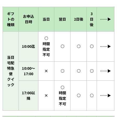
ギフ
3
お申込
トの
当日
翌日
2日後
日
……▶︎
日時
種類
後
○
時間
10:00迄
○
○
○
……▶︎
指定
不可
当日
宅配
特急
10:00〜
×
○
○
○
……▶︎
便
17:00
クイ
ック
○
17:00以
時間
×
○
○
……▶︎
降
指定
不可