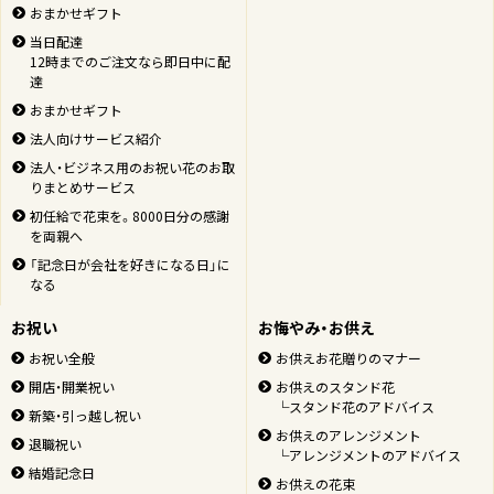
おまかせギフト
当日配達
12時までのご注文なら即日中に配
達
おまかせギフト
法人向けサービス紹介
法人・ビジネス用のお祝い花のお取
りまとめサービス
初任給で花束を。8000日分の感謝
を両親へ
「記念日が会社を好きになる日」に
なる
お祝い
お悔やみ・お供え
お祝い全般
お供えお花贈りのマナー
開店・開業祝い
お供えのスタンド花
└スタンド花のアドバイス
新築・引っ越し祝い
お供えのアレンジメント
退職祝い
└アレンジメントのアドバイス
結婚記念日
お供えの花束