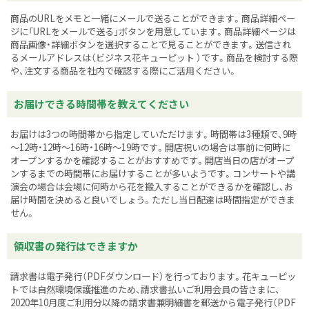
商品のURLをメモと一緒にメールで送ることができます。商品詳細ペー
ジに「URLをメールで送る」ボタンを用意しています。商品詳細ページは
商品画像・詳細ボタンを選択することで見ることができます。送信され
るメールアドレスは
（ビジネス花キューピット ）です。商品を検討する際
や、注文する商品を社内で確認する際にご活用ください。
お届けできる時間帯を教えてください
お届けは3つの時間帯から指定していただけます。時間帯は3種類で、9時
～12時・12時～16時・16時～19時です。開店祝いの場合は事前に何時に
オープンするかを確認することがおすすめです。開店当日の店がオープ
ンするまでの時間帯にお届けすることが多いようです。コンサートや講
演会の場合は会場に何時から花を搬入することができるかを確認し、お
届け時間を決めると良いでしょう。ただし当日配達は時間指定ができま
せん。
領収書の発行はできますか
請求書は電子発行（PDFダウンロード）を行っております。花キューピッ
トでは自然環境保護推進のため、請求書払いご利用会員の皆さまに、
2020年10月度ご利用分以降の請求書兼明細書を郵送から電子発行（PDF