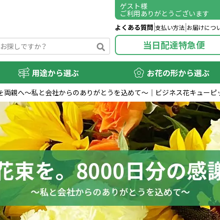
ゲスト
様
ご利用ありがとうございます
よくある質問
支払い方法
お届けにつ
当日配達特急便
用途から選ぶ
お花の形から選ぶ
謝を両親へ～私と会社からのありがとうを込めて～│ビジネス花キューピ