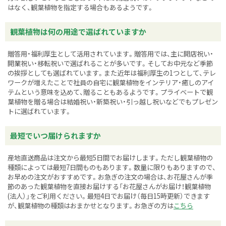
はなく、観葉植物を指定する場合もあるようです。
観葉植物は何の用途で選ばれていますか
贈答用・福利厚生として活用されています。贈答用では、主に開店祝い・
開業祝い・移転祝いで選ばれることが多いです。そしてお中元など季節
の挨拶としても選ばれています。また近年は福利厚生の1つとして、テレ
ワークが増えたことで社員の自宅に観葉植物をインテリア・癒しのアイ
テムという意味を込めて、贈ることもあるようです。プライベートで観
葉植物を贈る場合は結婚祝い・新築祝い・引っ越し祝いなどでもプレゼン
トに選ばれています。
最短でいつ届けられますか
産地直送商品は注文から最短5日間でお届けします。ただし観葉植物の
種類によっては最短7日間ものもあります。数量に限りもありますので、
お早めの注文がおすすめです。お急ぎの注文の場合は、お花屋さんが季
節のあった観葉植物を直接お届けする「お花屋さんがお届け！観葉植物
(法人）」をご利用ください。最短4日でお届け（毎日15時更新）できます
が、観葉植物の種類はおまかせとなります。お急ぎの方は
こちら