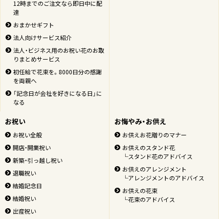
12時までのご注文なら即日中に配
達
おまかせギフト
法人向けサービス紹介
法人・ビジネス用のお祝い花のお取
りまとめサービス
初任給で花束を。8000日分の感謝
を両親へ
「記念日が会社を好きになる日」に
なる
お祝い
お悔やみ・お供え
お祝い全般
お供えお花贈りのマナー
開店・開業祝い
お供えのスタンド花
└スタンド花のアドバイス
新築・引っ越し祝い
お供えのアレンジメント
退職祝い
└アレンジメントのアドバイス
結婚記念日
お供えの花束
結婚祝い
└花束のアドバイス
出産祝い