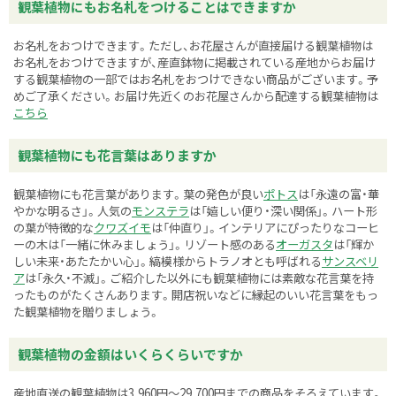
観葉植物にもお名札をつけることはできますか
お名札をおつけできます。ただし、お花屋さんが直接届ける観葉植物は
お名札をおつけできますが、産直鉢物に掲載されている産地からお届け
する観葉植物の一部ではお名札をおつけできない商品がございます。予
めご了承ください。お届け先近くのお花屋さんから配達する観葉植物は
こちら
観葉植物にも花言葉はありますか
観葉植物にも花言葉があります。葉の発色が良い
ポトス
は「永遠の富・華
やかな明るさ」。人気の
モンステラ
は「嬉しい便り・深い関係」。ハート形
の葉が特徴的な
クワズイモ
は「仲直り」。インテリアにぴったりなコーヒ
ーの木は「一緒に休みましょう」。リゾート感のある
オーガスタ
は「輝か
しい未来・あたたかい心」。縞模様からトラノオとも呼ばれる
サンスベリ
ア
は「永久・不滅」。ご紹介した以外にも観葉植物には素敵な花言葉を持
ったものがたくさんあります。開店祝いなどに縁起のいい花言葉をもっ
た観葉植物を贈りましょう。
観葉植物の金額はいくらくらいですか
産地直送の観葉植物は3,960円～29,700円までの商品をそろえています。