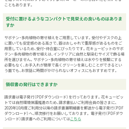
こともあります。
受付に置けるようなコンパクトで見栄えの良いものはありま
すか
サボテン・多肉植物の寄せ植えをご用意しています。受付やデスクの上
に置いても安定感のある高さで、器はおしゃれで重厚感があるものをご
用意しているため、受付・待合室にぴったりです。花キューピットのサボ
テン・多肉植物の寄せ植えは、インテリアに自然と馴染むサイズで飾る場
所を選びません。サボテン・多肉植物の寄せ植えは水やりを頻繫にする
必要もなく、お手入れが簡単で長くグリーンを楽しむことができるとい
う面でも、お世話に時間がかけられないオフィスにもおすすめです。
領収書の発行はできますか
請求書は電子発行（PDFダウンロード）を行っております。花キューピッ
トでは自然環境保護推進のため、請求書払いご利用会員の皆さまに、
2020年10月度ご利用分以降の請求書兼明細書を郵送から電子発行（PDF
ダウンロード）へ、順次移行をお願いしております。 電子発行（PDFダウ
ンロード）請求書へのご利用については
こちら