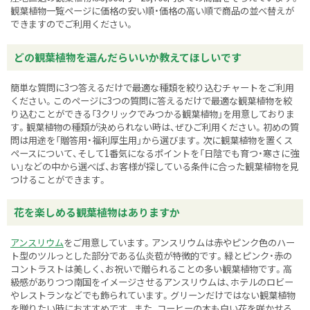
観葉植物一覧ページに価格の安い順・価格の高い順で商品の並べ替えが
できますのでご利用ください。
どの観葉植物を選んだらいいか教えてほしいです
簡単な質問に3つ答えるだけで最適な種類を絞り込むチャートをご利用
ください。このページに3つの質問に答えるだけで最適な観葉植物を絞
り込むことができる「3クリックでみつかる観葉植物」を用意しておりま
す。観葉植物の種類が決められない時は、ぜひご利用ください。初めの質
問は用途を「贈答用・福利厚生用」から選びます。次に観葉植物を置くス
ペースについて、そして1番気になるポイントを「日陰でも育つ・寒さに強
い」などの中から選べば、お客様が探している条件に合った観葉植物を見
つけることができます。
花を楽しめる観葉植物はありますか
アンスリウム
をご用意しています。アンスリウムは赤やピンク色のハー
ト型のツルっとした部分である仏炎苞が特徴的です。緑とピンク・赤の
コントラストは美しく、お祝いで贈られることの多い観葉植物です。高
級感がありつつ南国をイメージさせるアンスリウムは、ホテルのロビー
やレストランなどでも飾られています。グリーンだけではない観葉植物
を贈りたい時におすすめです。また、コーヒーの木も白い花を咲かせる