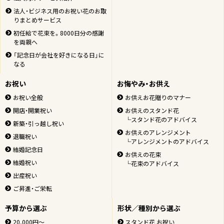
法人・ビジネス用のお祝い花のお取
りまとめサービス
初任給で花束を。8000日分の感謝
を両親へ
「記念日が会社を好きになる日」に
なる
お祝い
お悔やみ・お供え
お祝い全般
お供えお花贈りのマナー
開店・開業祝い
お供えのスタンド花
└スタンド花のアドバイス
新築・引っ越し祝い
お供えのアレンジメント
退職祝い
└アレンジメントのアドバイス
結婚記念日
お供えの花束
結婚祝い
└花束のアドバイス
出産祝い
ご昇進・ご栄転
予算から選ぶ
形状／種別から選ぶ
20,000円～
スタンド花 お祝い