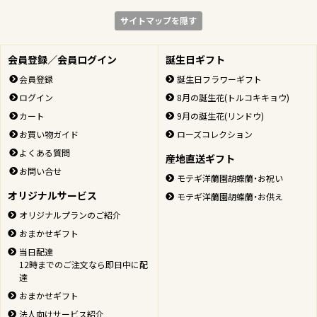
サイトマップを隠す
会員登録／会員ログイン
誕生日ギフト
会員登録
誕生日フラワーギフト
ログイン
8月の誕生花(トルコキキョウ)
カート
9月の誕生花(リンドウ)
お買い物ガイド
ローズコレクション
よくある質問
産地直送ギフト
お問い合せ
モテギ洋蘭園胡蝶蘭・お祝い
オリジナルサービス
モテギ洋蘭園胡蝶蘭・お供え
オリジナルプランのご紹介
おまかせギフト
当日配達
12時までのご注文なら即日中に配
達
おまかせギフト
法人向けサービス紹介