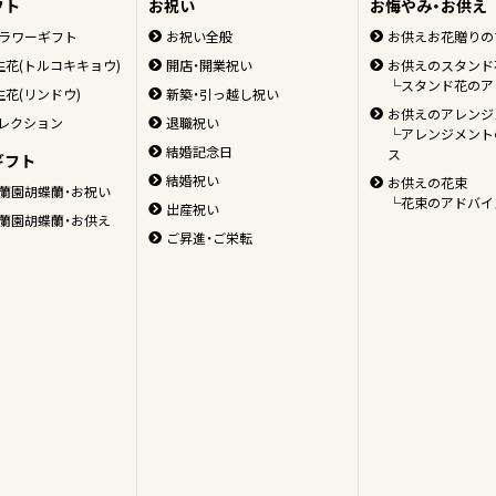
フト
お祝い
お悔やみ・お供え
ラワーギフト
お祝い全般
お供えお花贈りの
生花(トルコキキョウ)
開店・開業祝い
お供えのスタンド
└スタンド花のア
生花(リンドウ)
新築・引っ越し祝い
お供えのアレンジ
レクション
退職祝い
└アレンジメント
結婚記念日
ス
ギフト
結婚祝い
お供えの花束
蘭園胡蝶蘭・お祝い
└花束のアドバイ
出産祝い
蘭園胡蝶蘭・お供え
ご昇進・ご栄転