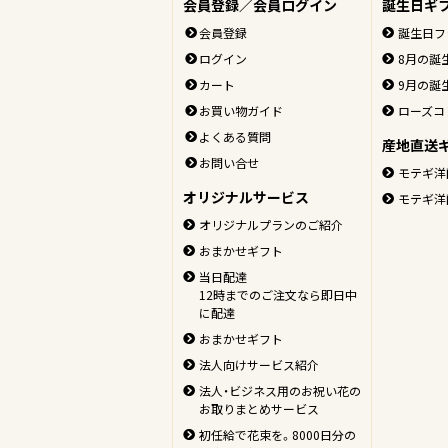
会員登録／会員ログイン
誕生日ギ
会員登録
誕生日フ
ログイン
8月の誕
カート
9月の誕
お買い物ガイド
ローズコ
よくある質問
産地直送
お問い合せ
モテギ洋
オリジナルサービス
モテギ洋
オリジナルプランのご紹介
おまかせギフト
当日配達
12時までのご注文なら即日中
に配達
おまかせギフト
法人向けサービス紹介
法人・ビジネス用のお祝い花の
お取りまとめサービス
初任給で花束を。8000日分の