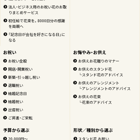
法人・ビジネス用のお祝い花のお取
りまとめサービス
初任給で花束を。8000日分の感謝
を両親へ
「記念日が会社を好きになる日」に
なる
お祝い
お悔やみ・お供え
お祝い全般
お供えお花贈りのマナー
開店・開業祝い
お供えのスタンド花
└スタンド花のアドバイス
新築・引っ越し祝い
お供えのアレンジメント
退職祝い
└アレンジメントのアドバイス
結婚記念日
お供えの花束
結婚祝い
└花束のアドバイス
出産祝い
ご昇進・ご栄転
予算から選ぶ
形状／種別から選ぶ
20,000円～
スタンド花 お祝い