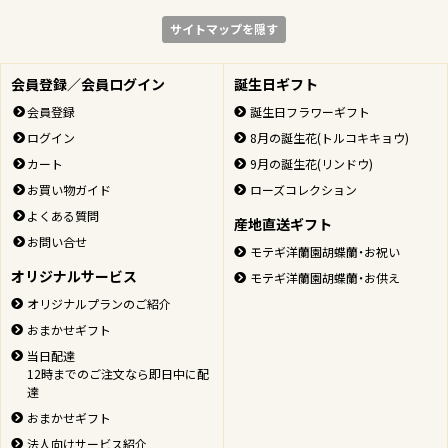
サイトマップを隠す
会員登録／会員ログイン
誕生日ギフト
会員登録
誕生日フラワーギフト
ログイン
8月の誕生花(トルコキキョウ)
カート
9月の誕生花(リンドウ)
お買い物ガイド
ローズコレクション
よくある質問
産地直送ギフト
お問い合せ
モテギ洋蘭園胡蝶蘭・お祝い
オリジナルサービス
モテギ洋蘭園胡蝶蘭・お供え
オリジナルプランのご紹介
おまかせギフト
当日配達
12時までのご注文なら即日中に配
達
おまかせギフト
法人向けサービス紹介