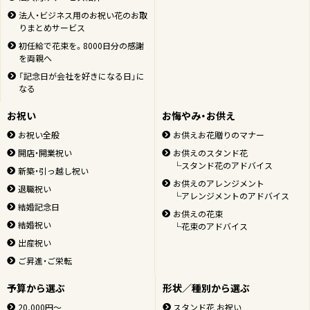
法人・ビジネス用のお祝い花のお取
りまとめサービス
初任給で花束を。8000日分の感謝
を両親へ
「記念日が会社を好きになる日」に
なる
お祝い
お悔やみ・お供え
お祝い全般
お供えお花贈りのマナー
開店・開業祝い
お供えのスタンド花
└スタンド花のアドバイス
新築・引っ越し祝い
お供えのアレンジメント
退職祝い
└アレンジメントのアドバイス
結婚記念日
お供えの花束
結婚祝い
└花束のアドバイス
出産祝い
ご昇進・ご栄転
予算から選ぶ
形状／種別から選ぶ
20,000円～
スタンド花 お祝い