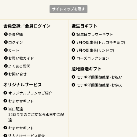
サイトマップを隠す
会員登録／会員ログイン
誕生日ギフト
会員登録
誕生日フラワーギフト
ログイン
8月の誕生花(トルコキキョウ)
カート
9月の誕生花(リンドウ)
お買い物ガイド
ローズコレクション
よくある質問
産地直送ギフト
お問い合せ
モテギ洋蘭園胡蝶蘭・お祝い
オリジナルサービス
モテギ洋蘭園胡蝶蘭・お供え
オリジナルプランのご紹介
おまかせギフト
当日配達
12時までのご注文なら即日中に配
達
おまかせギフト
法人向けサービス紹介