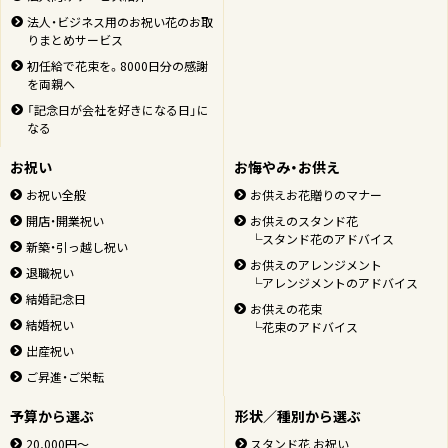
法人・ビジネス用のお祝い花のお取
りまとめサービス
初任給で花束を。8000日分の感謝
を両親へ
「記念日が会社を好きになる日」に
なる
お祝い
お悔やみ・お供え
お祝い全般
お供えお花贈りのマナー
開店・開業祝い
お供えのスタンド花
└スタンド花のアドバイス
新築・引っ越し祝い
お供えのアレンジメント
退職祝い
└アレンジメントのアドバイス
結婚記念日
お供えの花束
結婚祝い
└花束のアドバイス
出産祝い
ご昇進・ご栄転
予算から選ぶ
形状／種別から選ぶ
20,000円～
スタンド花 お祝い