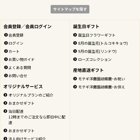
サイトマップを隠す
会員登録／会員ログイン
誕生日ギフト
会員登録
誕生日フラワーギフト
ログイン
8月の誕生花(トルコキキョウ)
カート
9月の誕生花(リンドウ)
お買い物ガイド
ローズコレクション
よくある質問
産地直送ギフト
お問い合せ
モテギ洋蘭園胡蝶蘭・お祝い
オリジナルサービス
モテギ洋蘭園胡蝶蘭・お供え
オリジナルプランのご紹介
おまかせギフト
当日配達
12時までのご注文なら即日中に配
達
おまかせギフト
法人向けサービス紹介