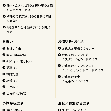
法人・ビジネス用のお祝い花のお取
りまとめサービス
初任給で花束を。8000日分の感謝
を両親へ
「記念日が会社を好きになる日」に
なる
お祝い
お悔やみ・お供え
お祝い全般
お供えお花贈りのマナー
開店・開業祝い
お供えのスタンド花
└スタンド花のアドバイス
新築・引っ越し祝い
お供えのアレンジメント
退職祝い
└アレンジメントのアドバイス
結婚記念日
お供えの花束
結婚祝い
└花束のアドバイス
出産祝い
ご昇進・ご栄転
予算から選ぶ
形状／種別から選ぶ
20,000円～
スタンド花 お祝い