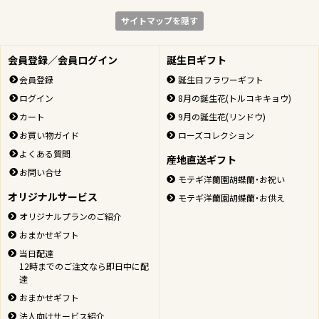
サイトマップを隠す
会員登録／会員ログイン
誕生日ギフト
会員登録
誕生日フラワーギフト
ログイン
8月の誕生花(トルコキキョウ)
カート
9月の誕生花(リンドウ)
お買い物ガイド
ローズコレクション
よくある質問
産地直送ギフト
お問い合せ
モテギ洋蘭園胡蝶蘭・お祝い
オリジナルサービス
モテギ洋蘭園胡蝶蘭・お供え
オリジナルプランのご紹介
おまかせギフト
当日配達
12時までのご注文なら即日中に配
達
おまかせギフト
法人向けサービス紹介