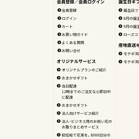
会員登録／会員ログイン
誕生日ギ
会員登録
誕生日フ
ログイン
8月の誕
カート
9月の誕
お買い物ガイド
ローズコ
よくある質問
産地直送
お問い合せ
モテギ洋
オリジナルサービス
モテギ洋
オリジナルプランのご紹介
おまかせギフト
当日配達
12時までのご注文なら即日中
に配達
おまかせギフト
法人向けサービス紹介
法人・ビジネス用のお祝い花の
お取りまとめサービス
初任給で花束を。8000日分の