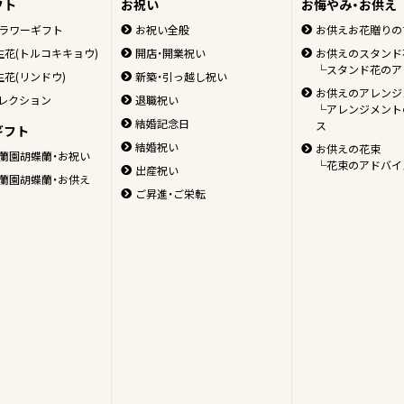
フト
お祝い
お悔やみ・お供え
ラワーギフト
お祝い全般
お供えお花贈りの
生花(トルコキキョウ)
開店・開業祝い
お供えのスタンド
└スタンド花のア
生花(リンドウ)
新築・引っ越し祝い
お供えのアレンジ
レクション
退職祝い
└アレンジメント
結婚記念日
ス
ギフト
結婚祝い
お供えの花束
蘭園胡蝶蘭・お祝い
└花束のアドバイ
出産祝い
蘭園胡蝶蘭・お供え
ご昇進・ご栄転