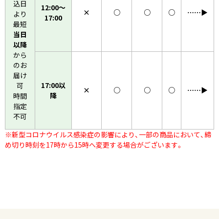
込日
12:00〜
×
○
○
○
……▶︎
より
17:00
最短
当日
以降
から
のお
届け
17:00以
可
×
○
○
○
……▶︎
降
時間
指定
不可
※新型コロナウイルス感染症の影響により、一部の商品において、締
め切り時刻を17時から15時へ変更する場合がございます。