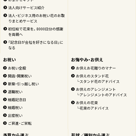
法人向けサービス紹介
法人・ビジネス用のお祝い花のお取
りまとめサービス
初任給で花束を。8000日分の感謝
を両親へ
「記念日が会社を好きになる日」に
なる
お祝い
お悔やみ・お供え
お祝い全般
お供えお花贈りのマナー
開店・開業祝い
お供えのスタンド花
└スタンド花のアドバイス
新築・引っ越し祝い
お供えのアレンジメント
退職祝い
└アレンジメントのアドバイス
結婚記念日
お供えの花束
結婚祝い
└花束のアドバイス
出産祝い
ご昇進・ご栄転
予算から選ぶ
形状／種別から選ぶ