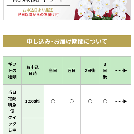
申し込み・お届け期間について
ギフ
3
お申込
トの
当日
翌日
2日後
日
……▶︎
日時
種類
後
当日
宅配
12:00迄
○
○
○
○
……▶︎
特急
便
クイ
ック
お申