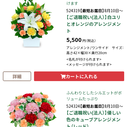
けます
524319
【最短お届日】
8月10日～
【ご退職祝い(法人）】白ユリ
とオレンジのアレンジメン
ト
5,500
円（税込）
アレンジメント/ワンサイド サイズ：
高さ42×幅30×奥行20cm
<名札が付けられます>
<メッセージが付けられます>
カートに入れる
詳細
ふんわりとしたシルエットがボ
リュームたっぷり
524324
【最短お届日】
8月10日～
【ご退職祝い(法人）】優しい
色のキューブアレンジメン
ト（レッド）