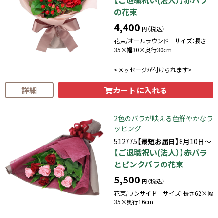
の花束
4,400
円（税込）
花束/オールラウンド サイズ：長さ
35×幅30×奥行30cm
<メッセージが付けられます>
カートに入れる
詳細
2色のバラが映える色鮮やかなラ
ッピング
512775
【最短お届日】
8月10日～
【ご退職祝い(法人）】赤バラ
とピンクバラの花束
5,500
円（税込）
花束/ワンサイド サイズ：長さ62×幅
35×奥行16cm