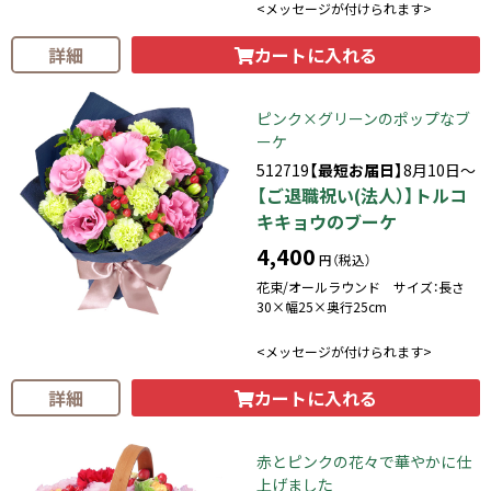
<メッセージが付けられます>
カートに入れる
詳細
ピンク×グリーンのポップなブ
ーケ
512719
【最短お届日】
8月10日～
【ご退職祝い(法人）】トルコ
キキョウのブーケ
4,400
円（税込）
花束/オールラウンド サイズ：長さ
30×幅25×奥行25cm
<メッセージが付けられます>
カートに入れる
詳細
赤とピンクの花々で華やかに仕
上げました