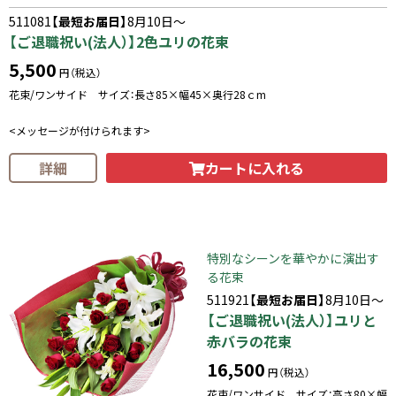
511081
【最短お届日】
8月10日～
【ご退職祝い(法人）】2色ユリの花束
5,500
円（税込）
花束/ワンサイド サイズ：長さ85×幅45×奥行28ｃm
<メッセージが付けられます>
カートに入れる
詳細
特別なシーンを華やかに演出す
る花束
511921
【最短お届日】
8月10日～
【ご退職祝い(法人）】ユリと
赤バラの花束
16,500
円（税込）
花束/ワンサイド サイズ：高さ80×幅