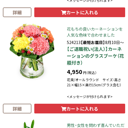
<メッセージが付けられます>
カートに入れる
詳細
花もちの良いカーネーションを
人気な色味で合わせました
524213
【最短お届日】
8月10日～
【ご退職祝い(法人）】カーネ
ーションのグラスブーケ（花
瓶付き）
4,950
円（税込）
花束/オールラウンド サイズ：高さ
21×幅15×奥行15cm（グラス含む）
<メッセージが付けられます>
カートに入れる
詳細
男性・女性を問わず喜んでいただ