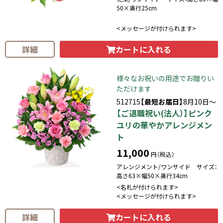
50×奥行25cm
<メッセージが付けられます>
カートに入れる
詳細
様々なお祝いの用途でお贈りい
ただけます
512715
【最短お届日】
8月10日～
【ご退職祝い(法人）】ピンク
ユリの華やかアレンジメン
ト
11,000
円（税込）
アレンジメント/ワンサイド サイズ：
高さ63×幅50×奥行34cm
<名札が付けられます>
<メッセージが付けられます>
カートに入れる
詳細