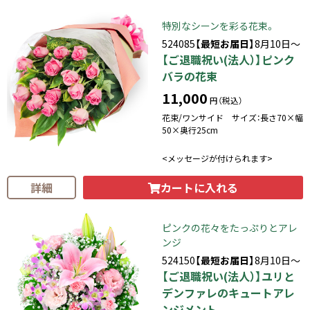
特別なシーンを彩る花束。
524085
【最短お届日】
8月10日～
【ご退職祝い(法人）】ピンク
バラの花束
11,000
円（税込）
花束/ワンサイド サイズ：長さ70×幅
50×奥行25cm
<メッセージが付けられます>
カートに入れる
詳細
ピンクの花々をたっぷりとアレ
ンジ
524150
【最短お届日】
8月10日～
【ご退職祝い(法人）】ユリと
デンファレのキュートアレ
ンジメント