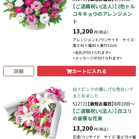
【ご退職祝い(法人）】2色トル
コキキョウのアレンジメン
ト
13,200
円（税込）
アレンジメント/ワンサイド サイズ：
高さ41×幅45×奥行32cm
<名札が付けられます>
<メッセージが付けられます>
カートに入れる
詳細
白×ピンクの優しげな色合いで
まとめました
512721
【最短お届日】
8月10日～
【ご退職祝い(法人）】白ユリ
の豪華な花束
13,200
円（税込）
花束/ワンサイド サイズ：長さ70×幅