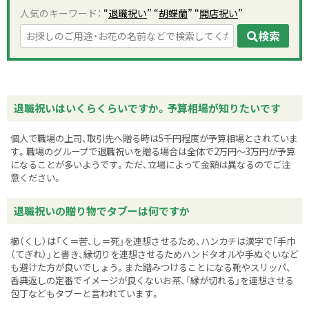
人気のキーワード：
“
退職祝い
” “
胡蝶蘭
” “
開店祝い
”
検索
退職祝いはいくらくらいですか。予算相場が知りたいです
個人で職場の上司、取引先へ贈る時は5千円程度が予算相場とされていま
す。職場のグループで退職祝いを贈る場合は全体で2万円〜3万円が予算
になることが多いようです。ただ、立場によって金額は異なるのでご注
意ください。
退職祝いの贈り物でタブーは何ですか
櫛（くし）は「く＝苦、し＝死」を連想させるため、ハンカチは漢字で「手巾
（てぎれ）」と書き、縁切りを連想させるためハンドタオルや手ぬぐいなど
も避けた方が良いでしょう。また踏みつけることになる靴やスリッパ、
香典返しの定番でイメージが良くないお茶、「縁が切れる」を連想させる
包丁などもタブーと言われています。