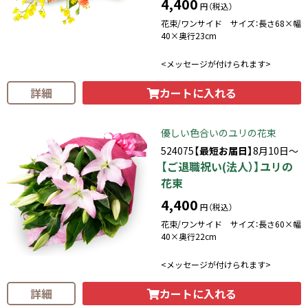
4,400
円（税込）
花束/ワンサイド サイズ：長さ68×幅
40×奥行23cm
<メッセージが付けられます>
カートに入れる
詳細
優しい色合いのユリの花束
524075
【最短お届日】
8月10日～
【ご退職祝い(法人）】ユリの
花束
4,400
円（税込）
花束/ワンサイド サイズ：長さ60×幅
40×奥行22cm
<メッセージが付けられます>
カートに入れる
詳細