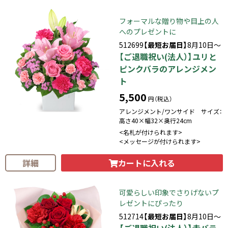
フォーマルな贈り物や目上の人
へのプレゼントに
512699
【最短お届日】
8月10日～
【ご退職祝い(法人）】ユリと
ピンクバラのアレンジメン
ト
5,500
円（税込）
アレンジメント/ワンサイド サイズ：
高さ40×幅32×奥行24cm
<名札が付けられます>
<メッセージが付けられます>
カートに入れる
詳細
可愛らしい印象でさりげないプ
レゼントにぴったり
512714
【最短お届日】
8月10日～
【ご退職祝い(法人）】赤バラ