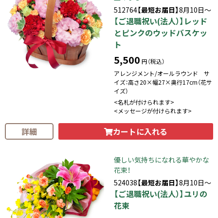
512764
【最短お届日】
8月10日～
【ご退職祝い(法人）】レッド
とピンクのウッドバスケッ
ト
5,500
円（税込）
アレンジメント/オールラウンド サ
イズ：高さ20×幅27×奥行17cm（花サ
イズ）
<名札が付けられます>
<メッセージが付けられます>
カートに入れる
詳細
優しい気持ちになれる華やかな
花束！
524038
【最短お届日】
8月10日～
【ご退職祝い(法人）】ユリの
花束