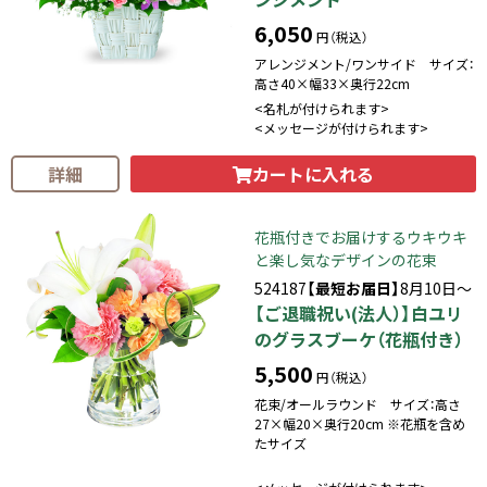
6,050
円（税込）
アレンジメント/ワンサイド サイズ：
高さ40×幅33×奥行22cm
<名札が付けられます>
<メッセージが付けられます>
カートに入れる
詳細
花瓶付きでお届けするウキウキ
と楽し気なデザインの花束
524187
【最短お届日】
8月10日～
【ご退職祝い(法人）】白ユリ
のグラスブーケ（花瓶付き）
5,500
円（税込）
花束/オールラウンド サイズ：高さ
27×幅20×奥行20cm ※花瓶を含め
たサイズ