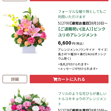
フォーマルな贈り物としてもご
利用いただけます
512700
【最短お届日】
8月10日～
【ご退職祝い(法人）】ピンク
ユリのアレンジメント
6,600
円（税込）
アレンジメント/ワンサイド サイズ：
高さ47×幅38×奥行24cm(オンシジ
ウム除く)
<名札が付けられます>
<メッセージが付けられます>
カートに入れる
詳細
フリルのような花びらが美しい
トルコキキョウのアレンジメン
ト
512739
【最短お届日】
8月10日～