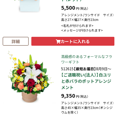
5,500
円（税込）
アレンジメント/ワンサイド サイズ：
高さ27×幅27×奥行23cm
<名札が付けられます>
<メッセージが付けられます>
カートに入れる
詳細
高級感のあるフォーマルなフラ
ワーギフト
512615
【最短お届日】
8月9日～
【ご退職祝い(法人）】白ユリ
と赤バラのポットアレンジ
メント
9,350
円（税込）
アレンジメント/ワンサイド サイズ：
高さ45×幅35×奥行23cm（オンシジ
ウムを除く）