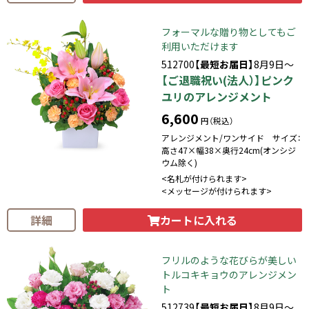
フォーマルな贈り物としてもご
利用いただけます
512700
【最短お届日】
8月9日～
【ご退職祝い(法人）】ピンク
ユリのアレンジメント
6,600
円（税込）
アレンジメント/ワンサイド サイズ：
高さ47×幅38×奥行24cm(オンシジ
ウム除く)
<名札が付けられます>
<メッセージが付けられます>
カートに入れる
詳細
フリルのような花びらが美しい
トルコキキョウのアレンジメン
ト
512739
【最短お届日】
8月9日～