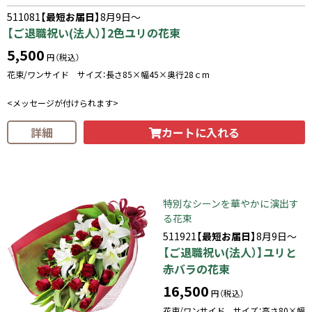
511081
【最短お届日】
8月9日～
【ご退職祝い(法人）】2色ユリの花束
5,500
円（税込）
花束/ワンサイド サイズ：長さ85×幅45×奥行28ｃm
<メッセージが付けられます>
カートに入れる
詳細
特別なシーンを華やかに演出す
る花束
511921
【最短お届日】
8月9日～
【ご退職祝い(法人）】ユリと
赤バラの花束
16,500
円（税込）
花束/ワンサイド サイズ：高さ80×幅