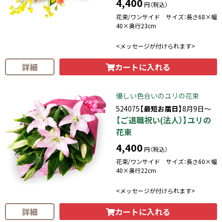
4,400
円（税込）
花束/ワンサイド サイズ：長さ68×幅
40×奥行23cm
<メッセージが付けられます>
カートに入れる
詳細
優しい色合いのユリの花束
524075
【最短お届日】
8月9日～
【ご退職祝い(法人）】ユリの
花束
4,400
円（税込）
花束/ワンサイド サイズ：長さ60×幅
40×奥行22cm
<メッセージが付けられます>
カートに入れる
詳細