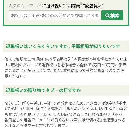
人気のキーワード：
“
退職祝い
” “
胡蝶蘭
” “
開店祝い
”
検索
退職祝いはいくらくらいですか。予算相場が知りたいです
個人で職場の上司、取引先へ贈る時は5千円程度が予算相場とされていま
す。職場のグループで退職祝いを贈る場合は全体で2万円〜3万円が予算
になることが多いようです。ただ、立場によって金額は異なるのでご注
意ください。
退職祝いの贈り物でタブーは何ですか
櫛（くし）は「く＝苦、し＝死」を連想させるため、ハンカチは漢字で「手巾
（てぎれ）」と書き、縁切りを連想させるためハンドタオルや手ぬぐいなど
も避けた方が良いでしょう。また踏みつけることになる靴やスリッパ、
香典返しの定番でイメージが良くないお茶、「縁が切れる」を連想させる
包丁などもタブーと言われています。