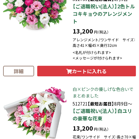
【ご退職祝い(法人）】2色トル
コキキョウのアレンジメン
ト
13,200
円（税込）
アレンジメント/ワンサイド サイズ：
高さ41×幅45×奥行32cm
<名札が付けられます>
<メッセージが付けられます>
カートに入れる
詳細
白×ピンクの優しげな色合いで
まとめました
512721
【最短お届日】
8月9日～
【ご退職祝い(法人）】白ユリ
の豪華な花束
13,200
円（税込）
花束/ワンサイド サイズ：長さ70×幅