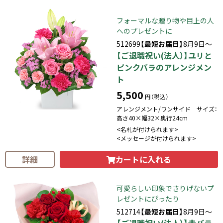
フォーマルな贈り物や目上の人
へのプレゼントに
512699
【最短お届日】
8月9日～
【ご退職祝い(法人）】ユリと
ピンクバラのアレンジメン
ト
5,500
円（税込）
アレンジメント/ワンサイド サイズ：
高さ40×幅32×奥行24cm
<名札が付けられます>
<メッセージが付けられます>
カートに入れる
詳細
可愛らしい印象でさりげないプ
レゼントにぴったり
512714
【最短お届日】
8月9日～
【ご退職祝い(法人）】赤バラ