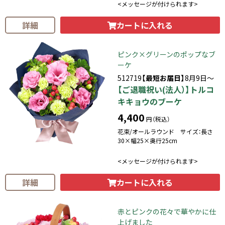
<メッセージが付けられます>
カートに入れる
詳細
ピンク×グリーンのポップなブ
ーケ
512719
【最短お届日】
8月9日～
【ご退職祝い(法人）】トルコ
キキョウのブーケ
4,400
円（税込）
花束/オールラウンド サイズ：長さ
30×幅25×奥行25cm
<メッセージが付けられます>
カートに入れる
詳細
赤とピンクの花々で華やかに仕
上げました