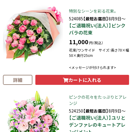
特別なシーンを彩る花束。
524085
【最短お届日】
8月9日～
【ご退職祝い(法人）】ピンク
バラの花束
11,000
円（税込）
花束/ワンサイド サイズ：長さ70×幅
50×奥行25cm
<メッセージが付けられます>
カートに入れる
詳細
ピンクの花々をたっぷりとアレ
ンジ
524150
【最短お届日】
8月9日～
【ご退職祝い(法人）】ユリと
デンファレのキュートアレ
ンジメント