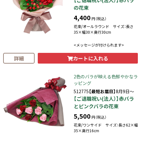
の花束
4,400
円（税込）
花束/オールラウンド サイズ：長さ
35×幅30×奥行30cm
<メッセージが付けられます>
カートに入れる
詳細
2色のバラが映える色鮮やかなラ
ッピング
512775
【最短お届日】
8月9日～
【ご退職祝い(法人）】赤バラ
とピンクバラの花束
5,500
円（税込）
花束/ワンサイド サイズ：長さ62×幅
35×奥行16cm