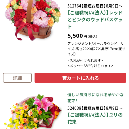
512764
【最短お届日】
8月9日～
【ご退職祝い(法人）】レッド
とピンクのウッドバスケッ
ト
5,500
円（税込）
アレンジメント/オールラウンド サ
イズ：高さ20×幅27×奥行17cm（花サ
イズ）
<名札が付けられます>
<メッセージが付けられます>
カートに入れる
詳細
優しい気持ちになれる華やかな
花束！
524038
【最短お届日】
8月9日～
【ご退職祝い(法人）】ユリの
花束