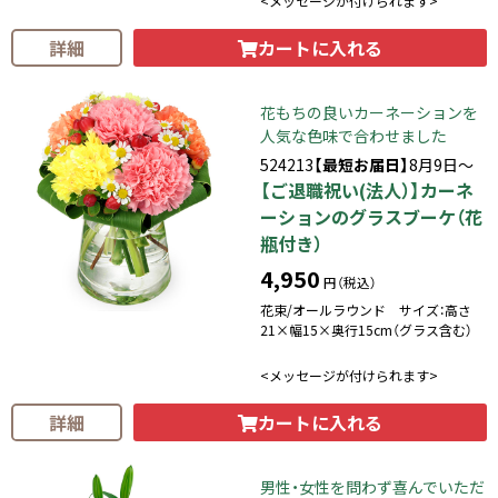
<メッセージが付けられます>
カートに入れる
詳細
花もちの良いカーネーションを
人気な色味で合わせました
524213
【最短お届日】
8月9日～
【ご退職祝い(法人）】カーネ
ーションのグラスブーケ（花
瓶付き）
4,950
円（税込）
花束/オールラウンド サイズ：高さ
21×幅15×奥行15cm（グラス含む）
<メッセージが付けられます>
カートに入れる
詳細
男性・女性を問わず喜んでいただ