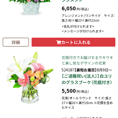
6,050
円（税込）
アレンジメント/ワンサイド サイズ：
高さ40×幅33×奥行22cm
<名札が付けられます>
<メッセージが付けられます>
カートに入れる
詳細
花瓶付きでお届けするウキウキ
と楽し気なデザインの花束
524187
【最短お届日】
8月9日～
【ご退職祝い(法人）】白ユリ
のグラスブーケ（花瓶付き）
5,500
円（税込）
花束/オールラウンド サイズ：高さ
27×幅20×奥行20cm ※花瓶を含め
たサイズ