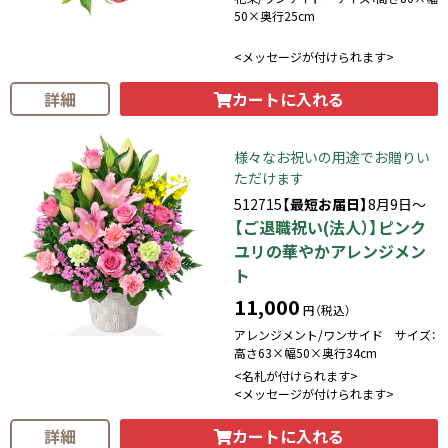
50×奥行25cm
<メッセージが付けられます>
カートに入れる
詳細
様々なお祝いの用途でお贈りい
ただけます
512715
【最短お届日】
8月9日～
【ご退職祝い(法人）】ピンク
ユリの華やかアレンジメン
ト
11,000
円（税込）
アレンジメント/ワンサイド サイズ：
高さ63×幅50×奥行34cm
<名札が付けられます>
<メッセージが付けられます>
カートに入れる
詳細