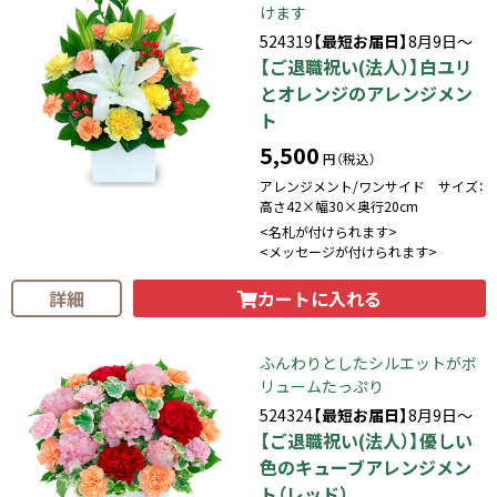
けます
524319
【最短お届日】
8月9日～
【ご退職祝い(法人）】白ユリ
とオレンジのアレンジメン
ト
5,500
円（税込）
アレンジメント/ワンサイド サイズ：
高さ42×幅30×奥行20cm
<名札が付けられます>
<メッセージが付けられます>
カートに入れる
詳細
ふんわりとしたシルエットがボ
リュームたっぷり
524324
【最短お届日】
8月9日～
【ご退職祝い(法人）】優しい
色のキューブアレンジメン
ト（レッド）