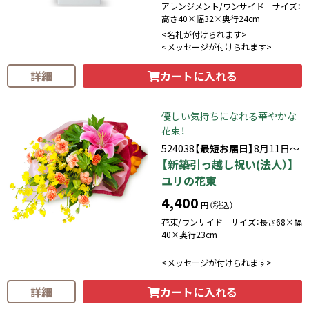
アレンジメント/ワンサイド サイズ：
高さ40×幅32×奥行24cm
<名札が付けられます>
<メッセージが付けられます>
カートに入れる
詳細
優しい気持ちになれる華やかな
花束！
524038
【最短お届日】
8月11日～
【新築引っ越し祝い(法人）】
ユリの花束
4,400
円（税込）
花束/ワンサイド サイズ：長さ68×幅
40×奥行23cm
<メッセージが付けられます>
カートに入れる
詳細