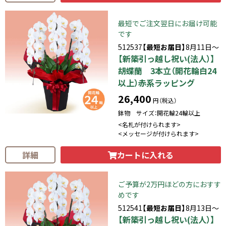
最短でご注文翌日にお届け可能
です
512537
【最短お届日】
8月11日～
【新築引っ越し祝い(法人）】
胡蝶蘭 3本立（開花輪白24
以上）赤系ラッピング
26,400
円（税込）
鉢物 サイズ：開花輪24輪以上
<名札が付けられます>
<メッセージが付けられます>
カートに入れる
詳細
ご予算が2万円ほどの方におすす
めです
512541
【最短お届日】
8月13日～
【新築引っ越し祝い(法人）】