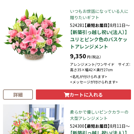
いつもお世話になっている人に
贈りたいギフト
524281
【最短お届日】
8月11日～
【新築引っ越し祝い(法人）】
ユリとピンク色のバスケッ
トアレンジメント
9,350
円（税込）
アレンジメント/ワンサイド サイズ：
高さ35×幅42×奥行27cm
<名札が付けられます>
<メッセージが付けられます>
カートに入れる
詳細
柔らかで優しいピンクカラーの
大型アレンジメント
524300
【最短お届日】
8月11日～
【新築引っ越し祝い(法人）】