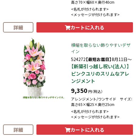
高さ70×幅60×奥行40cm
<名札が付けられます>
<メッセージが付けられます>
カートに入れる
詳細
横幅を取らない飾りやすいデザ
イン
524272
【最短お届日】
8月11日～
【新築引っ越し祝い(法人）】
ピンクユリのスリムなアレ
ンジメント
9,350
円（税込）
アレンジメント/ワンサイド サイズ：
高さ65×幅25×奥行25cm
<名札が付けられます>
<メッセージが付けられます>
カートに入れる
詳細