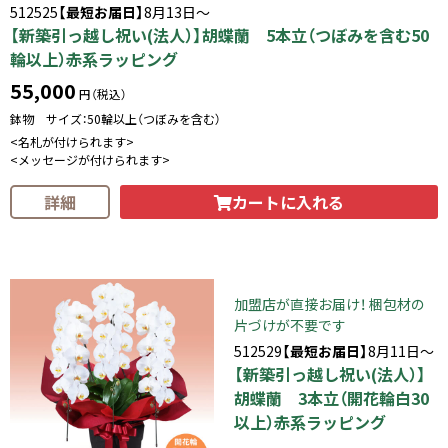
512525
【最短お届日】
8月13日～
【新築引っ越し祝い(法人）】胡蝶蘭 5本立（つぼみを含む50
輪以上）赤系ラッピング
55,000
円（税込）
鉢物 サイズ：50輪以上（つぼみを含む）
<名札が付けられます>
<メッセージが付けられます>
カートに入れる
詳細
加盟店が直接お届け！ 梱包材の
片づけが不要です
512529
【最短お届日】
8月11日～
【新築引っ越し祝い(法人）】
胡蝶蘭 3本立（開花輪白30
以上）赤系ラッピング