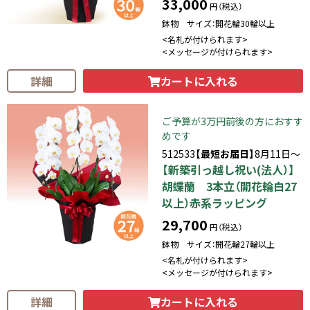
33,000
円（税込）
鉢物 サイズ：開花輪30輪以上
<名札が付けられます>
<メッセージが付けられます>
カートに入れる
詳細
ご予算が3万円前後の方におすす
めです
512533
【最短お届日】
8月11日～
【新築引っ越し祝い(法人）】
胡蝶蘭 3本立（開花輪白27
以上）赤系ラッピング
29,700
円（税込）
鉢物 サイズ：開花輪27輪以上
<名札が付けられます>
<メッセージが付けられます>
カートに入れる
詳細