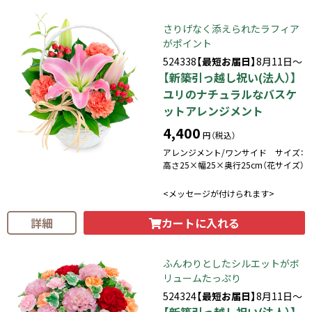
さりげなく添えられたラフィア
がポイント
524338
【最短お届日】
8月11日～
【新築引っ越し祝い(法人）】
ユリのナチュラルなバスケ
ットアレンジメント
4,400
円（税込）
アレンジメント/ワンサイド サイズ：
高さ25×幅25×奥行25cm（花サイズ）
<メッセージが付けられます>
カートに入れる
詳細
ふんわりとしたシルエットがボ
リュームたっぷり
524324
【最短お届日】
8月11日～
【新築引っ越し祝い(法人）】