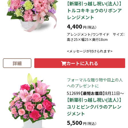
【新築引っ越し祝い(法人）】
トルコキキョウのリボンア
レンジメント
4,400
円（税込）
アレンジメント/ワンサイド サイズ：
高さ25×幅25×奥行18cm
<メッセージが付けられます>
カートに入れる
詳細
フォーマルな贈り物や目上の人
へのプレゼントに
512699
【最短お届日】
8月11日～
【新築引っ越し祝い(法人）】
ユリとピンクバラのアレン
ジメント
5,500
円（税込）