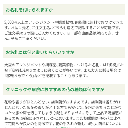
お名札を付けられますか
5,000円以上のアレンジメントや観葉植物、胡蝶蘭に無料でおつけできま
す。お届け先名、ご注文主名、どちらも連名で記載することが可能です。
ご注文手続きの際にご入力ください。※一部産直商品は対応できませ
ん。予めご了承ください。
お名札には何と書いたらいいですか
大型のアレンジメントや胡蝶蘭、観葉植物につけるお名札には「御祝」「お
祝」「御移転御祝」のように書くことが多いです。また友人に贈る場合は
「移転おめでとう」などを記載することもあります。
クリニックや病院におすすめの花の種類は何ですか
花粉や香りがほとんどない、胡蝶蘭がおすすめです。胡蝶蘭は香りがほ
とんどないため花の香りが苦手な方でも安心で、花粉が落ちることがな
いため服や床を汚してしまう心配もありません。そして上品で清潔感が
あるのも、病院にふさわしいかと思います。また胡蝶蘭は他の花に比べ
て花持ちが良いのも特徴です。花の手入れが難しい時も、簡単には枯れ