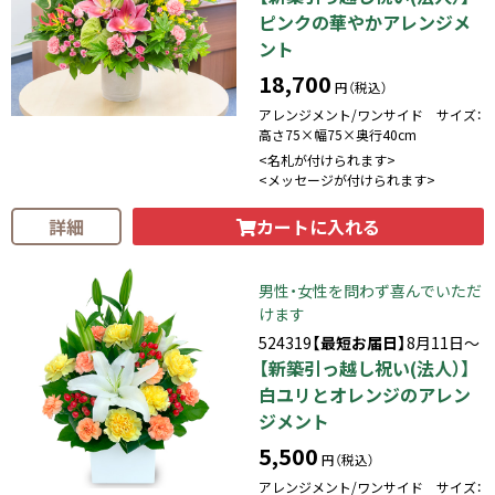
ピンクの華やかアレンジメ
ント
18,700
円（税込）
アレンジメント/ワンサイド サイズ：
高さ75×幅75×奥行40cm
<名札が付けられます>
<メッセージが付けられます>
カートに入れる
詳細
男性・女性を問わず喜んでいただ
けます
524319
【最短お届日】
8月11日～
【新築引っ越し祝い(法人）】
白ユリとオレンジのアレン
ジメント
5,500
円（税込）
アレンジメント/ワンサイド サイズ：