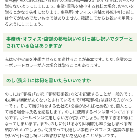
業務縮小のための移転・お相手の企業が贈答品を辞退する時は、お祝いを
贈らないようにしましょう。事業・業務を縮小する移転の場合、お祝いを
贈るとかなり失礼になります。事務所・オフィス・店舗の移転や引っ越し
は全てがおめでたいものではありません。確認してからお祝いを用意す
るようにしましょう。
事務所・オフィス・店舗の移転祝いや引っ越し祝いでタブーと
されている色はありますか
赤は火や火事を連想させるため避けることが基本です。ただ、企業のコ
ーポレートカラーが赤の場合は贈ることもあります。
のし（熨斗）には何を書いたらいいですか
のしには「御祝」「お祝」「御移転御祝」などを記載することが一般的です。
4文字は縁起がよくないとされているので「移転御祝」は避ける方がベタ
ーです。そして贈り物をする会社名（必要があれば社長名）を、個人とし
て贈る場合は氏名を記載します。のしに使用するペンは筆ペンがおすす
めです。ボールペンは使用しない方が良いでしょう。簡単すぎる印象に
なってしまいます。また、のしに付ける水引は何度も繰り返し結べる蝶
結びがいいでしょう。何度あっても嬉しい事務所・オフィス・店舗の移転
祝いや引っ越し祝いは蝶結びに想いを込めることが多いです。