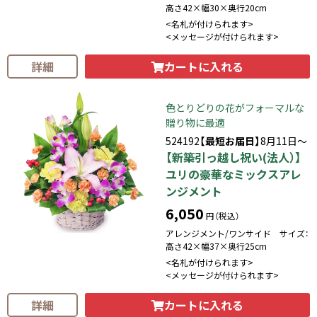
高さ42×幅30×奥行20cm
<名札が付けられます>
<メッセージが付けられます>
カートに入れる
詳細
色とりどりの花がフォーマルな
贈り物に最適
524192
【最短お届日】
8月11日～
【新築引っ越し祝い(法人）】
ユリの豪華なミックスアレ
ンジメント
6,050
円（税込）
アレンジメント/ワンサイド サイズ：
高さ42×幅37×奥行25cm
<名札が付けられます>
<メッセージが付けられます>
カートに入れる
詳細