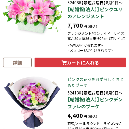
524086
【最短お届日】
8月9日～
【結婚祝(法人）】ピンクユリ
のアレンジメント
7,700
円（税込）
アレンジメント/ワンサイド サイズ：
高さ30×幅36×奥行23cm（花サイズ）
<名札が付けられます>
<メッセージが付けられます>
カートに入れる
詳細
ピンクの花々を可愛らしくまと
めたブーケ
524130
【最短お届日】
8月9日～
【結婚祝(法人）】ピンクデン
ファレのブーケ
4,400
円（税込）
花束/オールラウンド サイズ：長さ
30×幅30×奥行20cm（花サイズ）