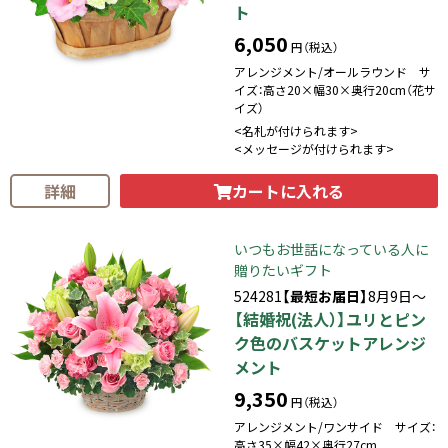
ト
6,050
円（税込）
アレンジメント/オールラウンド サ
イズ：高さ20×幅30×奥行20cm（花サ
イズ）
<名札が付けられます>
<メッセージが付けられます>
カートに入れる
詳細
いつもお世話になっている人に
贈りたいギフト
524281
【最短お届日】
8月9日～
【結婚祝(法人）】ユリとピン
ク色のバスケットアレンジ
メント
9,350
円（税込）
アレンジメント/ワンサイド サイズ：
高さ35×幅42×奥行27cm