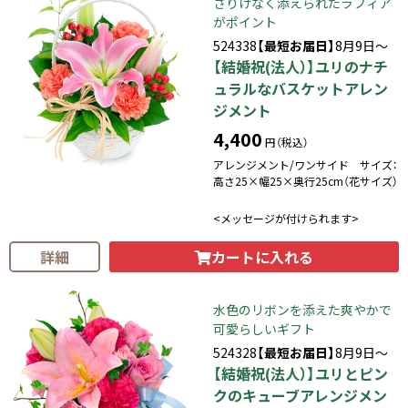
さりげなく添えられたラフィア
がポイント
524338
【最短お届日】
8月9日～
【結婚祝(法人）】ユリのナチ
ュラルなバスケットアレン
ジメント
4,400
円（税込）
アレンジメント/ワンサイド サイズ：
高さ25×幅25×奥行25cm（花サイズ）
<メッセージが付けられます>
カートに入れる
詳細
水色のリボンを添えた爽やかで
可愛らしいギフト
524328
【最短お届日】
8月9日～
【結婚祝(法人）】ユリとピン
クのキューブアレンジメン