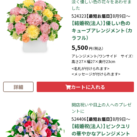
淡く優しい色の花々をあわせま
した
524323
【最短お届日】
8月9日～
【結婚祝(法人）】優しい色の
キューブアレンジメント（カ
ラフル）
5,500
円（税込）
アレンジメント/ワンサイド サイズ：
高さ27×幅27×奥行23cm
<名札が付けられます>
<メッセージが付けられます>
カートに入れる
詳細
開店祝いや目上の人へのプレゼ
ントに
524406
【最短お届日】
8月9日～
【結婚祝(法人）】ピンクユリ
の華やかなアレンジメント