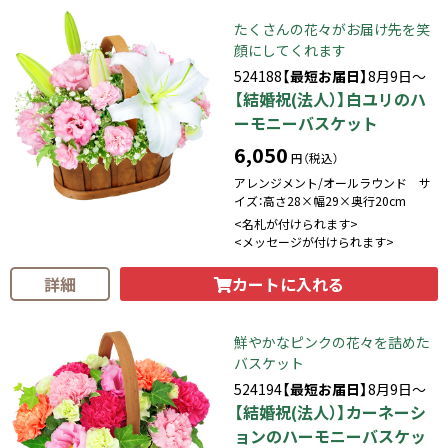
たくさんの花々がお届け先を笑
顔にしてくれます
524188
【最短お届日】
8月9日～
【結婚祝(法人）】白ユリのハ
ーモニーバスケット
6,050
円（税込）
アレンジメント/オールラウンド サ
イズ：高さ28×幅29×奥行20cm
<名札が付けられます>
<メッセージが付けられます>
カートに入れる
詳細
鮮やかなピンクの花々を詰めた
バスケット
524194
【最短お届日】
8月9日～
【結婚祝(法人）】カーネーシ
ョンのハーモニーバスケッ