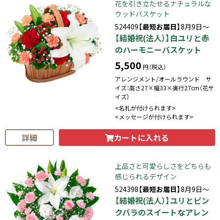
花を引き立たせるナチュラルな
ウッドバスケット
524409
【最短お届日】
8月9日～
【結婚祝(法人）】白ユリと赤
のハーモニーバスケット
5,500
円（税込）
アレンジメント/オールラウンド サ
イズ：高さ27×幅33×奥行27cm（花サ
イズ）
<名札が付けられます>
<メッセージが付けられます>
カートに入れる
詳細
上品さと可愛らしさをどちらも
感じられるデザイン
524398
【最短お届日】
8月9日～
【結婚祝(法人）】ユリとピン
クバラのスイートなアレン