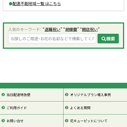
配達不能地域一覧 はこちら
●
人気のキーワード：
“
退職祝い
” “
胡蝶蘭
” “
開店祝い
”
検索
当日配達特急便
オリジナルプラン導入事例
ご利用ガイド
よくある質問
お問い合せ
花キューピットについて