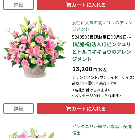
カートに入れる
詳細
女性に人気の高いユリのアレン
ジメント
524058
【最短お届日】
8月9日～
【結婚祝(法人）】ピンクユリ
とトルコキキョウのアレン
ジメント
13,200
円（税込）
アレンジメント/ワンサイド サイズ：
高さ65×幅60×奥行37cm
<名札が付けられます>
<メッセージが付けられます>
カートに入れる
詳細
ピンクユリが華やかな雰囲気を
演出