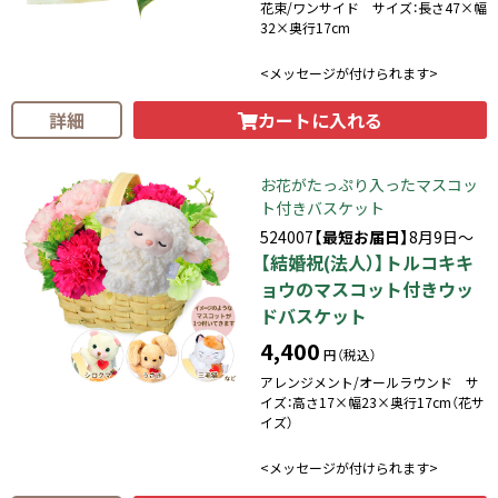
花束/ワンサイド サイズ：長さ47×幅
32×奥行17cm
<メッセージが付けられます>
カートに入れる
詳細
お花がたっぷり入ったマスコッ
ト付きバスケット
524007
【最短お届日】
8月9日～
【結婚祝(法人）】トルコキキ
ョウのマスコット付きウッ
ドバスケット
4,400
円（税込）
アレンジメント/オールラウンド サ
イズ：高さ17×幅23×奥行17cm（花サ
イズ）
<メッセージが付けられます>