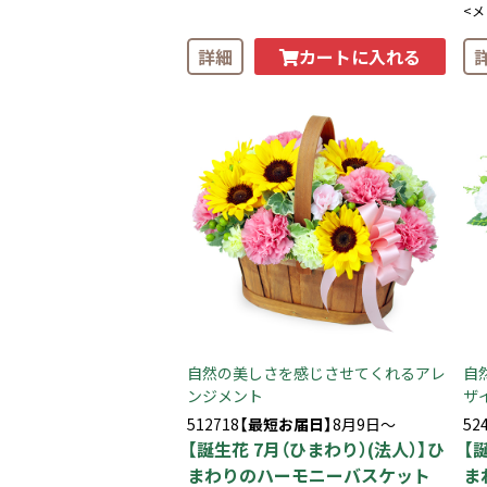
<
カートに入れる
詳細
自然の美しさを感じさせてくれるアレ
自
ンジメント
ザ
512718
【最短お届日】
8月9日～
52
【誕生花 7月（ひまわり）(法人）】ひ
【
まわりのハーモニーバスケット
ま