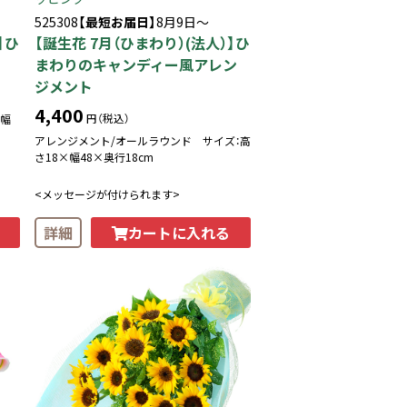
525308
【最短お届日】
8月9日～
】ひ
【誕生花 7月（ひまわり）(法人）】ひ
まわりのキャンディー風アレン
ジメント
4,400
円（税込）
×幅
アレンジメント/オールラウンド サイズ：高
さ18×幅48×奥行18cm
<メッセージが付けられます>
カートに入れる
詳細