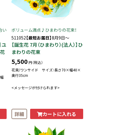
合い
ボリューム満点♪ひまわりの花束！
511052
【最短お届日】
8月9日～
】ユ
【誕生花 7月（ひまわり）(法人）】ひ
（花
まわりの花束
5,500
円（税込）
花束/ワンサイド サイズ：長さ70×幅40×
奥行35cm
×幅
<メッセージが付けられます>
カートに入れる
詳細