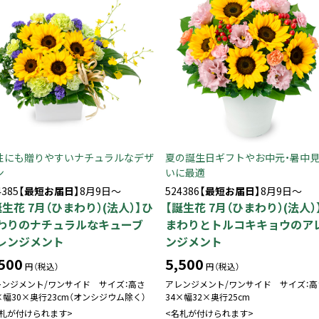
性にも贈りやすいナチュラルなデザ
夏の誕生日ギフトやお中元・暑中
ン
いに最適
4385
【最短お届日】
8月9日～
524386
【最短お届日】
8月9日～
誕生花 7月（ひまわり）(法人）】ひ
【誕生花 7月（ひまわり）(法人）
わりのナチュラルなキューブ
まわりとトルコキキョウのア
レンジメント
ンジメント
500
5,500
円（税込）
円（税込）
レンジメント/ワンサイド サイズ：高さ
アレンジメント/ワンサイド サイズ：高
×幅30×奥行23cm（オンシジウム除く）
34×幅32×奥行25cm
名札が付けられます>
<名札が付けられます>