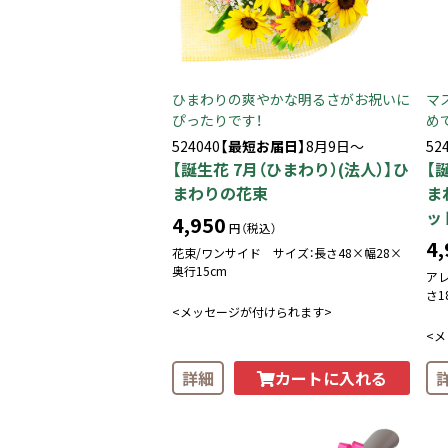
ひまわりの爽やかな明るさがお祝いに
マ
ぴったりです！
め
524040
【最短お届日】
8月9日～
52
【誕生花 7月（ひまわり）(法人）】ひ
【
まわりの花束
ま
ッ
4,950
円（税込）
4,
花束/ワンサイド サイズ：長さ48×幅28×
奥行15cm
ア
さ1
<メッセージが付けられます>
<
カートに入れる
詳細