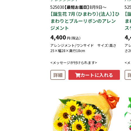
525030
【最短お届日】
8月9日～
52
【誕生花 7月（ひまわり）(法人）】ひ
【
まわりとブルーリボンのアレン
ま
ジメント
ス
4,400
4,
円（税込）
アレンジメント/ワンサイド サイズ：高さ
ア
25×幅28×奥行18cm
さ2
<メッセージが付けられます>
<
カートに入れる
詳細