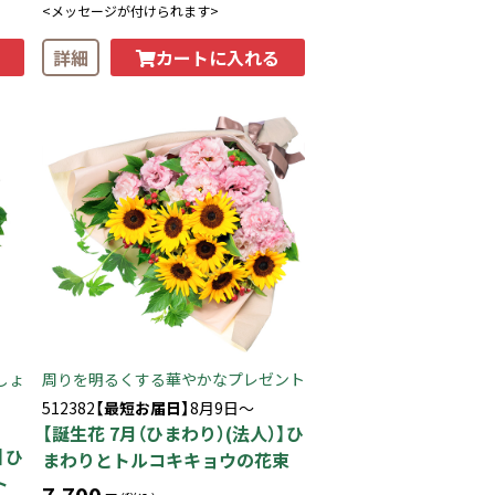
<メッセージが付けられます>
カートに入れる
詳細
しょ
周りを明るくする華やかなプレゼント
512382
【最短お届日】
8月9日～
【誕生花 7月（ひまわり）(法人）】ひ
】ひ
まわりとトルコキキョウの花束
ト
7,700