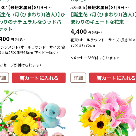
5304
【最短お届日】
8月9日～
525306
【最短お届日】
8月9日～
誕生花 7月（ひまわり）(法人）】ひ
【誕生花 7月（ひまわり）(法人）
わりのナチュラルなウッドバ
まわりのキュートな花束
ケット
4,400
円（税込）
400
円（税込）
花束/オールラウンド サイズ：長さ30
35×奥行35cm
レンジメント/オールラウンド サイズ：高
0×幅25×奥行18cm（アイビー除く）
<メッセージが付けられます>
メッセージが付けられます>
カートに入れる
カートに入れる
詳細
詳細