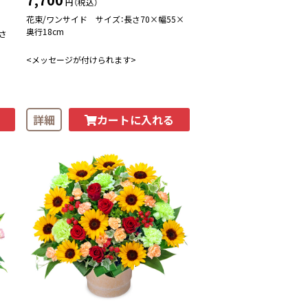
円（税込）
花束/ワンサイド サイズ：長さ70×幅55×
奥行18cm
さ
<メッセージが付けられます>
カートに入れる
詳細