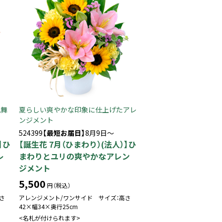
見舞
夏らしい爽やかな印象に仕上げたアレ
ンジメント
524399
【最短お届日】
8月9日～
】ひ
【誕生花 7月（ひまわり）(法人）】ひ
レ
まわりとユリの爽やかなアレン
ジメント
5,500
円（税込）
さ
アレンジメント/ワンサイド サイズ：高さ
42×幅34×奥行25cm
<名札が付けられます>