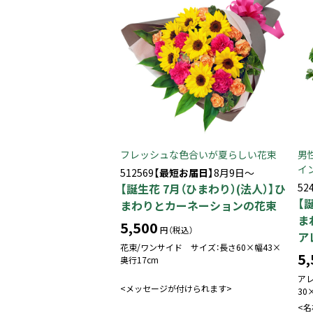
フレッシュな色合いが夏らしい花束
男
イ
512569
【最短お届日】
8月9日～
【誕生花 7月（ひまわり）(法人）】ひ
52
【
まわりとカーネーションの花束
ま
5,500
円（税込）
ア
花束/ワンサイド サイズ：長さ60×幅43×
5,
奥行17cm
ア
<メッセージが付けられます>
30
<