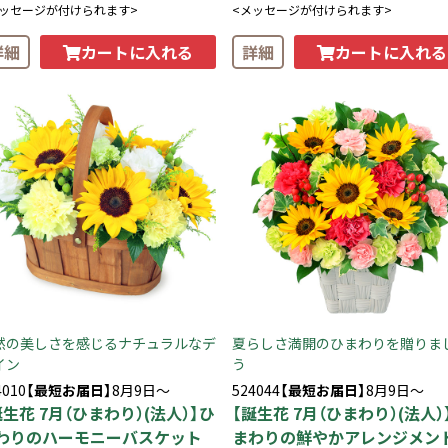
メッセージが付けられます>
<メッセージが付けられます>
カートに入れる
カートに入れる
詳細
詳細
然の美しさを感じるナチュラルなデ
夏らしさ満開のひまわりを贈りま
イン
う
4010
【最短お届日】
8月9日～
524044
【最短お届日】
8月9日～
誕生花 7月（ひまわり）(法人）】ひ
【誕生花 7月（ひまわり）(法人）
わりのハーモニーバスケット
まわりの鮮やかアレンジメン