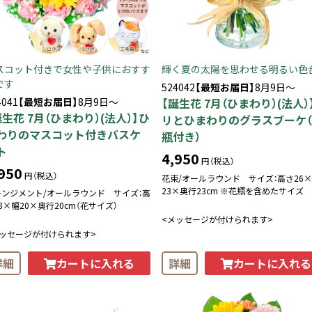
スコット付きで女性や子供におすす
輝く夏の太陽を思わせる明るい色
です
524042
【最短お届日】
8月9日～
4041
【最短お届日】
8月9日～
【誕生花 7月（ひまわり）(法人）
誕生花 7月（ひまわり）(法人）】ひ
リとひまわりのグラスブーケ
わりのマスコット付きバスケ
瓶付き）
ト
4,950
円（税込）
950
円（税込）
花束/オールラウンド サイズ：高さ26
23×奥行23cm ※花瓶を含めたサイズ
レンジメント/オールラウンド サイズ：高
8×幅20×奥行20cm（花サイズ）
<メッセージが付けられます>
メッセージが付けられます>
カートに入れる
カートに入れる
詳細
詳細