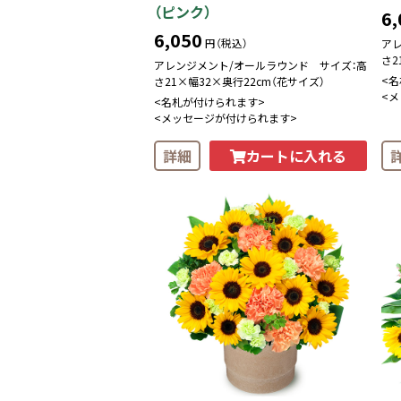
（ピンク）
6,
6,050
円（税込）
ア
さ2
アレンジメント/オールラウンド サイズ：高
<
さ21×幅32×奥行22cm（花サイズ）
<
<名札が付けられます>
<メッセージが付けられます>
カートに入れる
詳細