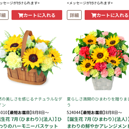
メッセージが付けられます>
<メッセージが付けられます>
カートに入れる
カートに入れる
詳細
詳細
然の美しさを感じるナチュラルなデ
夏らしさ満開のひまわりを贈りま
イン
う
4010
【最短お届日】
8月8日～
524044
【最短お届日】
8月8日～
誕生花 7月（ひまわり）(法人）】ひ
【誕生花 7月（ひまわり）(法人）
わりのハーモニーバスケット
まわりの鮮やかアレンジメン