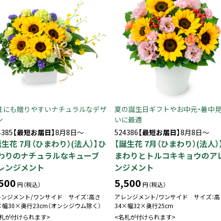
性にも贈りやすいナチュラルなデザ
夏の誕生日ギフトやお中元・暑中
ン
いに最適
4385
【最短お届日】
8月8日～
524386
【最短お届日】
8月8日～
誕生花 7月（ひまわり）(法人）】ひ
【誕生花 7月（ひまわり）(法人）
わりのナチュラルなキューブ
まわりとトルコキキョウのア
レンジメント
ンジメント
500
5,500
円（税込）
円（税込）
レンジメント/ワンサイド サイズ：高さ
アレンジメント/ワンサイド サイズ：高
×幅30×奥行23cm（オンシジウム除く）
34×幅32×奥行25cm
名札が付けられます>
<名札が付けられます>