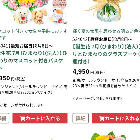
スコット付きで女性や子供におすす
輝く夏の太陽を思わせる明るい色
です
524042
【最短お届日】
8月8日～
4041
【最短お届日】
8月8日～
【誕生花 7月（ひまわり）(法人）
誕生花 7月（ひまわり）(法人）】ひ
リとひまわりのグラスブーケ
わりのマスコット付きバスケ
瓶付き）
ト
4,950
円（税込）
950
円（税込）
花束/オールラウンド サイズ：高さ26
23×奥行23cm ※花瓶を含めたサイズ
レンジメント/オールラウンド サイズ：高
8×幅20×奥行20cm（花サイズ）
<メッセージが付けられます>
メッセージが付けられます>
カートに入れる
カートに入れる
詳細
詳細