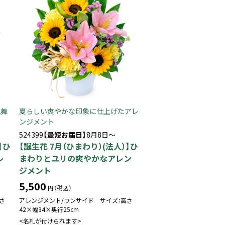
見舞
夏らしい爽やかな印象に仕上げたアレ
ンジメント
524399
【最短お届日】
8月8日～
】ひ
【誕生花 7月（ひまわり）(法人）】ひ
レ
まわりとユリの爽やかなアレン
ジメント
5,500
円（税込）
さ
アレンジメント/ワンサイド サイズ：高さ
42×幅34×奥行25cm
<名札が付けられます>