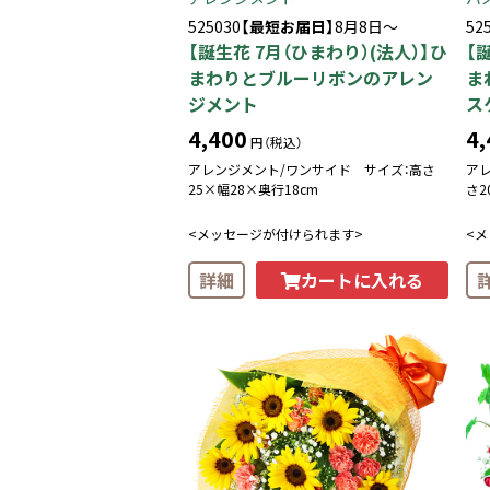
525030
【最短お届日】
8月8日～
52
【誕生花 7月（ひまわり）(法人）】ひ
【
まわりとブルーリボンのアレン
ま
ジメント
ス
4,400
4,
円（税込）
アレンジメント/ワンサイド サイズ：高さ
ア
25×幅28×奥行18cm
さ2
<メッセージが付けられます>
<
カートに入れる
詳細