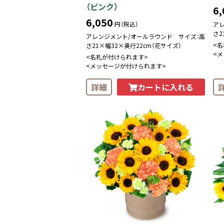
（ピンク）
6,
6,050
円（税込）
ア
さ2
アレンジメント/オールラウンド サイズ：高
<
さ21×幅32×奥行22cm（花サイズ）
<
<名札が付けられます>
<メッセージが付けられます>
カートに入れる
詳細