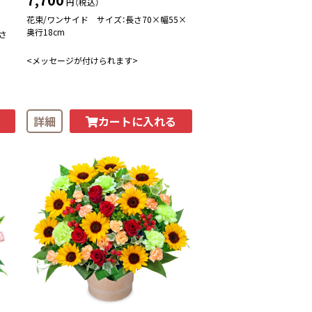
円（税込）
花束/ワンサイド サイズ：長さ70×幅55×
奥行18cm
さ
<メッセージが付けられます>
カートに入れる
詳細