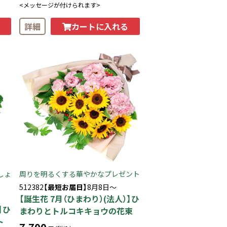
<メッセージが付けられます>
カートに入れる
詳細
しょ
周りを明るくする華やかなプレゼント
512382
【最短お届日】
8月8日～
【誕生花 7月（ひまわり）(法人）】ひ
】ひ
まわりとトルコキキョウの花束
ト
7,700