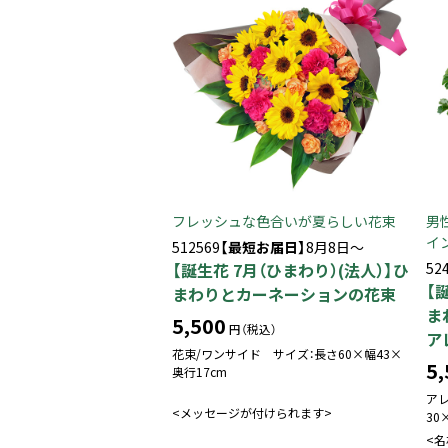
フレッシュな色合いが夏らしい花束
男
イ
512569
【最短お届日】
8月8日～
【誕生花 7月（ひまわり）(法人）】ひ
52
【
まわりとカーネーションの花束
ま
5,500
円（税込）
ア
花束/ワンサイド サイズ：長さ60×幅43×
5,
奥行17cm
ア
<メッセージが付けられます>
30
<