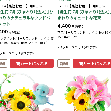
5304
【最短お届日】
8月8日～
525306
【最短お届日】
8月8日～
誕生花 7月（ひまわり）(法人）】ひ
【誕生花 7月（ひまわり）(法人）
わりのナチュラルなウッドバ
まわりのキュートな花束
ケット
4,400
円（税込）
400
円（税込）
花束/オールラウンド サイズ：長さ30
35×奥行35cm
レンジメント/オールラウンド サイズ：高
0×幅25×奥行18cm（アイビー除く）
<メッセージが付けられます>
メッセージが付けられます>
カートに入れる
カートに入れる
詳細
詳細