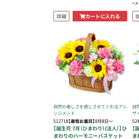
<
カートに入れる
詳細
自然の美しさを感じさせてくれるアレ
自
ンジメント
ザ
512718
【最短お届日】
8月8日～
52
【誕生花 7月（ひまわり）(法人）】ひ
【
まわりのハーモニーバスケット
ま