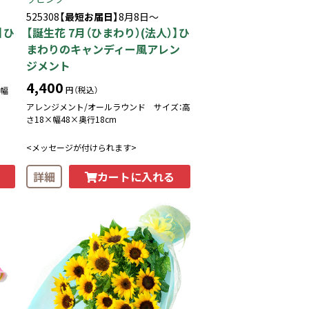
525308
【最短お届日】
8月8日～
】ひ
【誕生花 7月（ひまわり）(法人）】ひ
まわりのキャンディー風アレン
ジメント
4,400
円（税込）
×幅
アレンジメント/オールラウンド サイズ：高
さ18×幅48×奥行18cm
<メッセージが付けられます>
カートに入れる
詳細