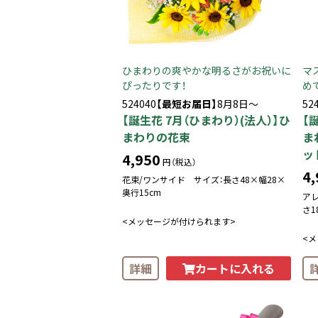
ひまわりの爽やかな明るさがお祝いに
マ
ぴったりです！
め
524040
【最短お届日】
8月8日～
52
【誕生花 7月（ひまわり）(法人）】ひ
【
まわりの花束
ま
ッ
4,950
円（税込）
4,
花束/ワンサイド サイズ：長さ48×幅28×
奥行15cm
ア
さ1
<メッセージが付けられます>
<
カートに入れる
詳細