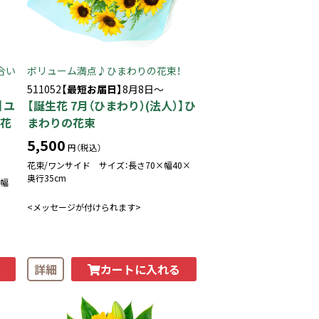
合い
ボリューム満点♪ひまわりの花束！
511052
【最短お届日】
8月8日～
】ユ
【誕生花 7月（ひまわり）(法人）】ひ
（花
まわりの花束
5,500
円（税込）
花束/ワンサイド サイズ：長さ70×幅40×
奥行35cm
×幅
<メッセージが付けられます>
カートに入れる
詳細