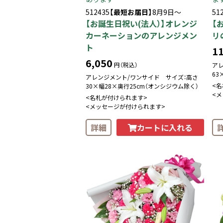
512435
【最短お届日】
8月9日～
51
【お誕生日祝い(法人）】オレンジ
【
カーネーションのアレンジメン
リ
ト
11
6,050
円（税込）
ア
63
アレンジメント/ワンサイド サイズ：高さ
<
30×幅28×奥行25cm（オンシジウム除く）
<
<名札が付けられます>
<メッセージが付けられます>
カートに入れる
詳細