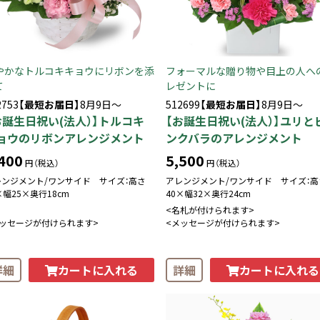
やかなトルコキキョウにリボンを添
フォーマルな贈り物や目上の人へ
て
レゼントに
2753
【最短お届日】
8月9日～
512699
【最短お届日】
8月9日～
お誕生日祝い(法人）】トルコキ
【お誕生日祝い(法人）】ユリと
ョウのリボンアレンジメント
ンクバラのアレンジメント
400
5,500
円（税込）
円（税込）
レンジメント/ワンサイド サイズ：高さ
アレンジメント/ワンサイド サイズ：高
×幅25×奥行18cm
40×幅32×奥行24cm
<名札が付けられます>
メッセージが付けられます>
<メッセージが付けられます>
カートに入れる
カートに入れる
詳細
詳細