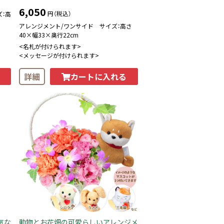
6,050
円（税込）
：高
アレンジメント/ワンサイド サイズ：高さ
40×幅33×奥行22cm
<名札が付けられます>
<メッセージが付けられます>
カートに入れる
詳細
気な
動物とお花畑の可愛らしいアレンジメ