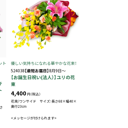
ント
優しい気持ちになれる華やかな花束！
524038
【最短お届日】
8月9日～
【お誕生日祝い(法人）】ユリの花
キ
束
ト
4,400
円（税込）
花束/ワンサイド サイズ：長さ68×幅40×
奥行23cm
さ
<メッセージが付けられます>