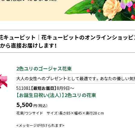
ス花キューピット｜花キューピットのオンラインショッピ
店から直接お届けします！
2色ユリのゴージャス花束
大人の女性へのプレゼントとして最適です。あなたの優しい気
511081
【最短お届日】
8月9日～
【お誕生日祝い(法人）】2色ユリの花束
5,500
円（税込）
花束/ワンサイド サイズ：長さ85×幅45×奥行28ｃm
<メッセージが付けられます>