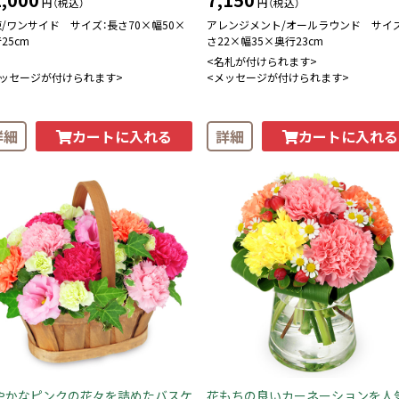
円（税込）
円（税込）
/ワンサイド サイズ：長さ70×幅50×
アレンジメント/オールラウンド サイズ
25cm
さ22×幅35×奥行23cm
<名札が付けられます>
メッセージが付けられます>
<メッセージが付けられます>
カートに入れる
カートに入れる
詳細
詳細
やかなピンクの花々を詰めたバスケ
花もちの良いカーネーションを人