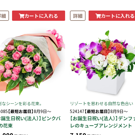
カートに入れる
カートに入れる
詳細
詳細
別なシーンを彩る花束。
リゾートを思わせる自然な色合い
4085
【最短お届日】
8月9日～
524147
【最短お届日】
8月9日～
お誕生日祝い(法人）】ピンクバ
【お誕生日祝い(法人）】デンフ
の花束
レのキューブアレンジメント
,000
7,150