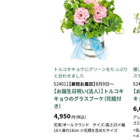
トルコキキョウにグリーンをたっぷり
優
と合わせました
ス
524011
【最短お届日】
8月9日～
52
【お誕生日祝い(法人）】トルコキ
【
キョウのグラスブーケ（花瓶付
キ
き）
6,
4,950
円（税込）
ア
さ2
花束/オールラウンド サイズ：高さ25×幅
<
18×奥行18cm ※花瓶を含めたサイズ
<