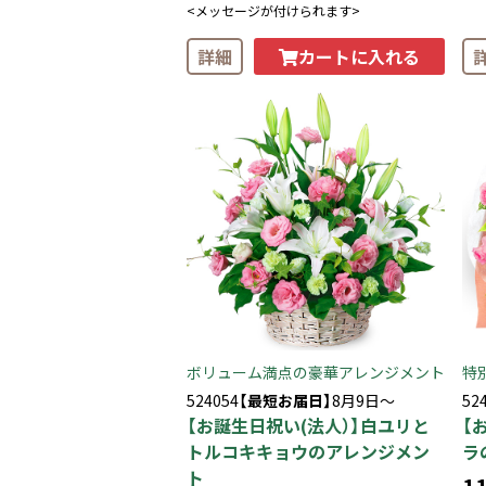
<メッセージが付けられます>
カートに入れる
詳細
ボリューム満点の豪華アレンジメント
特
524054
【最短お届日】
8月9日～
52
【お誕生日祝い(法人）】白ユリと
【
トルコキキョウのアレンジメン
ラ
ト
11