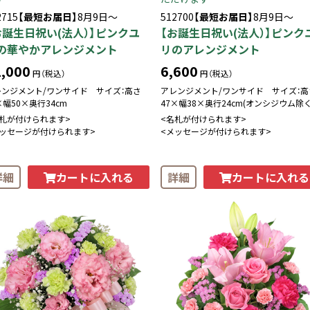
2715
【最短お届日】
8月9日～
512700
【最短お届日】
8月9日～
お誕生日祝い(法人）】ピンクユ
【お誕生日祝い(法人）】ピンク
の華やかアレンジメント
リのアレンジメント
,000
6,600
円（税込）
円（税込）
レンジメント/ワンサイド サイズ：高さ
アレンジメント/ワンサイド サイズ：高
×幅50×奥行34cm
47×幅38×奥行24cm(オンシジウム除く
名札が付けられます>
<名札が付けられます>
メッセージが付けられます>
<メッセージが付けられます>
カートに入れる
カートに入れる
詳細
詳細