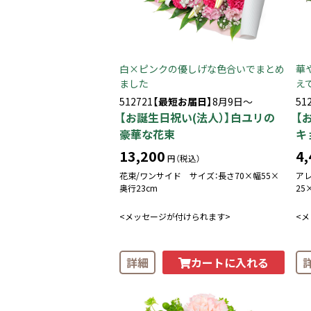
白×ピンクの優しげな色合いでまとめ
華
ました
え
512721
【最短お届日】
8月9日～
51
【お誕生日祝い(法人）】白ユリの
【
豪華な花束
キ
13,200
4,
円（税込）
花束/ワンサイド サイズ：長さ70×幅55×
ア
奥行23cm
25
<メッセージが付けられます>
<
カートに入れる
詳細