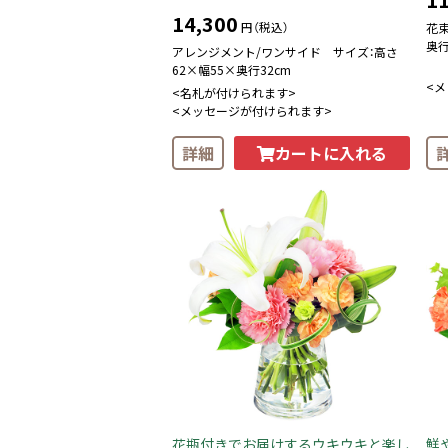
14,300
円（税込）
花束
奥行
アレンジメント/ワンサイド サイズ：高さ
62×幅55×奥行32cm
<
<名札が付けられます>
<メッセージが付けられます>
カートに入れる
詳細
花瓶付きでお届けするウキウキと楽し
鮮