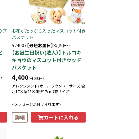
のプ
お花がたっぷり入ったマスコット付き
バスケット
524007
【最短お届日】
8月9日～
ピ
【お誕生日祝い(法人）】トルコキ
キョウのマスコット付きウッド
バスケット
4,400
円（税込）
さ
アレンジメント/オールラウンド サイズ：高
さ17×幅23×奥行17cm（花サイズ）
<メッセージが付けられます>
カートに入れる
詳細