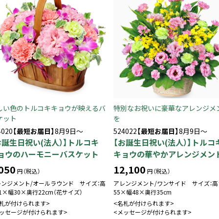
しい色のトルコキキョウが映えるバ
特別なお祝いに豪華なアレンジメ
ケット
を
4020
【最短お届日】
8月9日～
524022
【最短お届日】
8月9日～
お誕生日祝い(法人）】トルコキ
【お誕生日祝い(法人）】トルコ
ョウのハーモニーバスケット
キョウの華やかアレンジメン
050
12,100
円（税込）
円（税込）
レンジメント/オールラウンド サイズ：高
アレンジメント/ワンサイド サイズ：高
1×幅30×奥行22cm（花サイズ）
55×幅48×奥行35cm
名札が付けられます>
<名札が付けられます>
メッセージが付けられます>
<メッセージが付けられます>