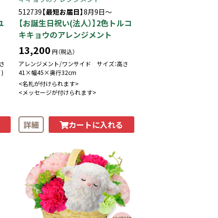
512739
【最短お届日】
8月9日～
ユ
【お誕生日祝い(法人）】2色トルコ
キキョウのアレンジメント
13,200
円（税込）
さ
アレンジメント/ワンサイド サイズ：高さ
)
41×幅45×奥行32cm
<名札が付けられます>
<メッセージが付けられます>
カートに入れる
詳細