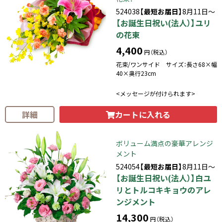
524038
【最短お届日】
8月11日～
【お誕生日祝い(法人）】ユリ
の花束
4,400
円（税込）
花束/ワンサイド サイズ：長さ68×幅
40×奥行23cm
<メッセージが付けられます>
カートに入れる
詳細
ボリューム満点の豪華アレンジ
メント
524054
【最短お届日】
8月11日～
【お誕生日祝い(法人）】白ユ
リとトルコキキョウのアレ
ンジメント
14,300
円（税込）