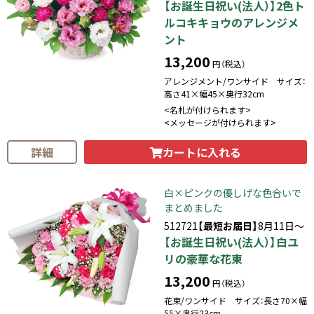
【お誕生日祝い(法人）】2色ト
ルコキキョウのアレンジメ
ント
13,200
円（税込）
アレンジメント/ワンサイド サイズ：
高さ41×幅45×奥行32cm
<名札が付けられます>
<メッセージが付けられます>
カートに入れる
詳細
白×ピンクの優しげな色合いで
まとめました
512721
【最短お届日】
8月11日～
【お誕生日祝い(法人）】白ユ
リの豪華な花束
13,200
円（税込）
花束/ワンサイド サイズ：長さ70×幅
55×奥行23cm