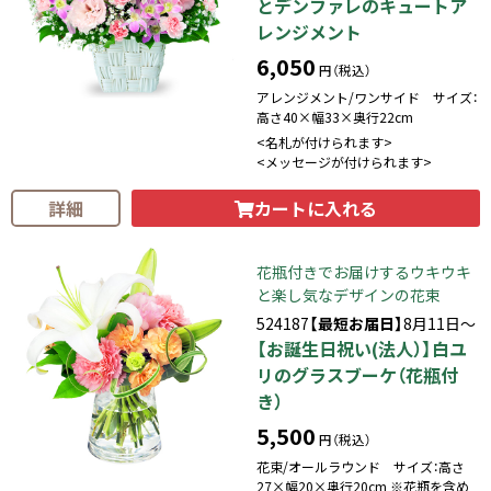
とデンファレのキュートア
レンジメント
6,050
円（税込）
アレンジメント/ワンサイド サイズ：
高さ40×幅33×奥行22cm
<名札が付けられます>
<メッセージが付けられます>
カートに入れる
詳細
花瓶付きでお届けするウキウキ
と楽し気なデザインの花束
524187
【最短お届日】
8月11日～
【お誕生日祝い(法人）】白ユ
リのグラスブーケ（花瓶付
き）
5,500
円（税込）
花束/オールラウンド サイズ：高さ
27×幅20×奥行20cm ※花瓶を含め