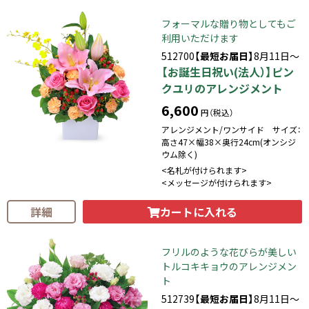
フォーマルな贈り物としてもご
利用いただけます
512700
【最短お届日】
8月11日～
【お誕生日祝い(法人）】ピン
クユリのアレンジメント
6,600
円（税込）
アレンジメント/ワンサイド サイズ：
高さ47×幅38×奥行24cm(オンシジ
ウム除く)
<名札が付けられます>
<メッセージが付けられます>
カートに入れる
詳細
フリルのような花びらが美しい
トルコキキョウのアレンジメン
ト
512739
【最短お届日】
8月11日～