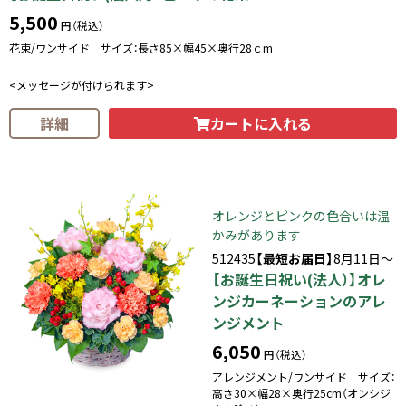
5,500
円（税込）
花束/ワンサイド サイズ：長さ85×幅45×奥行28ｃm
<メッセージが付けられます>
カートに入れる
詳細
オレンジとピンクの色合いは温
かみがあります
512435
【最短お届日】
8月11日～
【お誕生日祝い(法人）】オレ
ンジカーネーションのアレ
ンジメント
6,050
円（税込）
アレンジメント/ワンサイド サイズ：
高さ30×幅28×奥行25cm（オンシジ