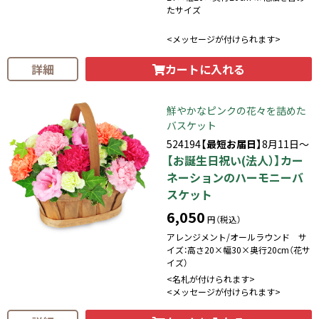
たサイズ
<メッセージが付けられます>
カートに入れる
詳細
鮮やかなピンクの花々を詰めた
バスケット
524194
【最短お届日】
8月11日～
【お誕生日祝い(法人）】カー
ネーションのハーモニーバ
スケット
6,050
円（税込）
アレンジメント/オールラウンド サ
イズ：高さ20×幅30×奥行20cm（花サ
イズ）
<名札が付けられます>
<メッセージが付けられます>