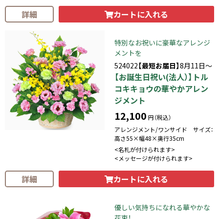
カートに入れる
詳細
特別なお祝いに豪華なアレンジ
メントを
524022
【最短お届日】
8月11日～
【お誕生日祝い(法人）】トル
コキキョウの華やかアレン
ジメント
12,100
円（税込）
アレンジメント/ワンサイド サイズ：
高さ55×幅48×奥行35cm
<名札が付けられます>
<メッセージが付けられます>
カートに入れる
詳細
優しい気持ちになれる華やかな
花束！