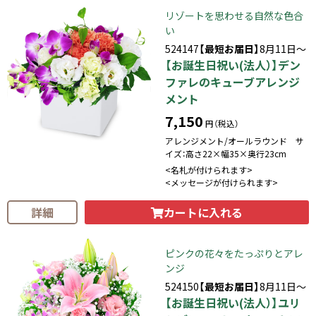
リゾートを思わせる自然な色合
い
524147
【最短お届日】
8月11日～
【お誕生日祝い(法人）】デン
ファレのキューブアレンジ
メント
7,150
円（税込）
アレンジメント/オールラウンド サ
イズ：高さ22×幅35×奥行23cm
<名札が付けられます>
<メッセージが付けられます>
カートに入れる
詳細
ピンクの花々をたっぷりとアレ
ンジ
524150
【最短お届日】
8月11日～
【お誕生日祝い(法人）】ユリ