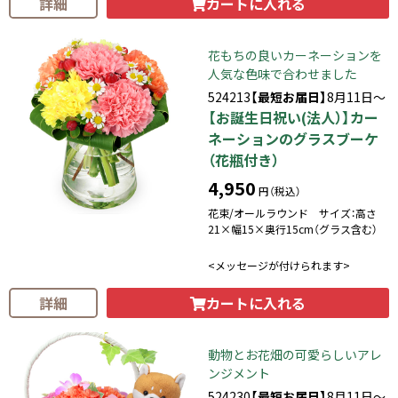
カートに入れる
詳細
花もちの良いカーネーションを
人気な色味で合わせました
524213
【最短お届日】
8月11日～
【お誕生日祝い(法人）】カー
ネーションのグラスブーケ
（花瓶付き）
4,950
円（税込）
花束/オールラウンド サイズ：高さ
21×幅15×奥行15cm（グラス含む）
<メッセージが付けられます>
カートに入れる
詳細
動物とお花畑の可愛らしいアレ
ンジメント
524230
【最短お届日】
8月11日～