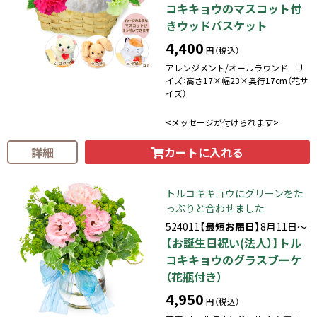
コキキョウのマスコット付
きウッドバスケット
4,400
円（税込）
アレンジメント/オールラウンド サ
イズ：高さ17×幅23×奥行17cm（花サ
イズ）
<メッセージが付けられます>
カートに入れる
詳細
トルコキキョウにグリーンをた
っぷりと合わせました
524011
【最短お届日】
8月11日～
【お誕生日祝い(法人）】トル
コキキョウのグラスブーケ
（花瓶付き）
4,950
円（税込）