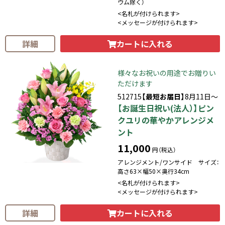
ウム除く）
<名札が付けられます>
<メッセージが付けられます>
カートに入れる
詳細
様々なお祝いの用途でお贈りい
ただけます
512715
【最短お届日】
8月11日～
【お誕生日祝い(法人）】ピン
クユリの華やかアレンジメ
ント
11,000
円（税込）
アレンジメント/ワンサイド サイズ：
高さ63×幅50×奥行34cm
<名札が付けられます>
<メッセージが付けられます>
カートに入れる
詳細