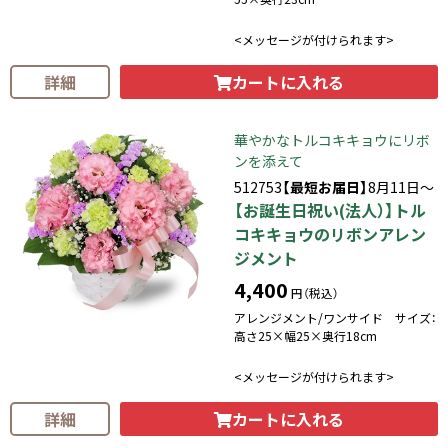
<メッセージが付けられます>
カートに入れる
詳細
華やかなトルコキキョウにリボ
ンを添えて
512753
【最短お届日】
8月11日～
【お誕生日祝い(法人）】トル
コキキョウのリボンアレン
ジメント
4,400
円（税込）
アレンジメント/ワンサイド サイズ：
高さ25×幅25×奥行18cm
<メッセージが付けられます>
カートに入れる
詳細