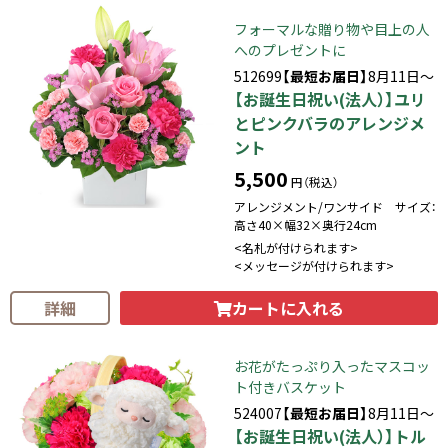
フォーマルな贈り物や目上の人
へのプレゼントに
512699
【最短お届日】
8月11日～
【お誕生日祝い(法人）】ユリ
とピンクバラのアレンジメ
ント
5,500
円（税込）
アレンジメント/ワンサイド サイズ：
高さ40×幅32×奥行24cm
<名札が付けられます>
<メッセージが付けられます>
カートに入れる
詳細
お花がたっぷり入ったマスコッ
ト付きバスケット
524007
【最短お届日】
8月11日～
【お誕生日祝い(法人）】トル