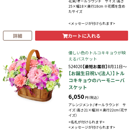
花束/オールラウンド サイズ：高さ
25×幅18×奥行18cm ※花瓶を含め
たサイズ
<メッセージが付けられます>
カートに入れる
詳細
優しい色のトルコキキョウが映
えるバスケット
524020
【最短お届日】
8月11日～
【お誕生日祝い(法人）】トル
コキキョウのハーモニーバ
スケット
6,050
円（税込）
アレンジメント/オールラウンド サ
イズ：高さ21×幅30×奥行22cm（花サ
イズ）
<名札が付けられます>
<メッセージが付けられます>