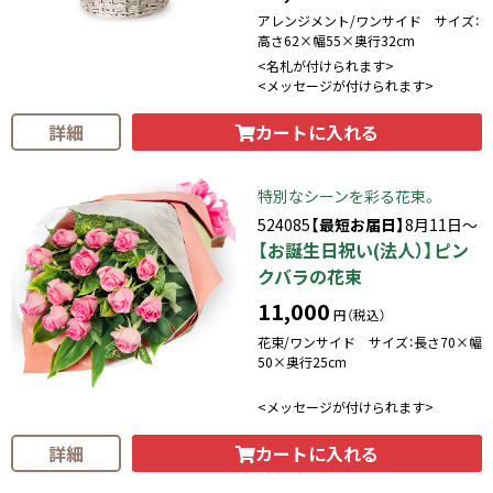
アレンジメント/ワンサイド サイズ：
高さ62×幅55×奥行32cm
<名札が付けられます>
<メッセージが付けられます>
カートに入れる
詳細
特別なシーンを彩る花束。
524085
【最短お届日】
8月11日～
【お誕生日祝い(法人）】ピン
クバラの花束
11,000
円（税込）
花束/ワンサイド サイズ：長さ70×幅
50×奥行25cm
<メッセージが付けられます>
カートに入れる
詳細