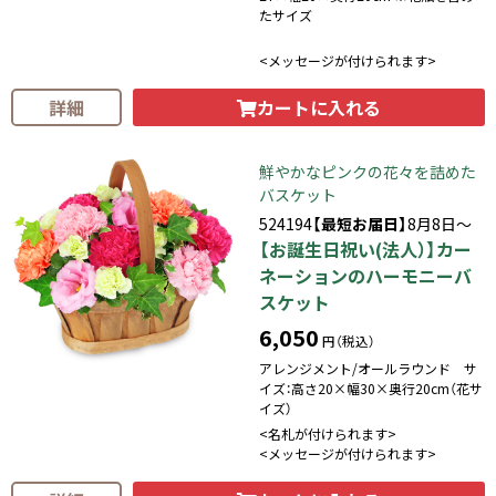
たサイズ
<メッセージが付けられます>
カートに入れる
詳細
鮮やかなピンクの花々を詰めた
バスケット
524194
【最短お届日】
8月8日～
【お誕生日祝い(法人）】カー
ネーションのハーモニーバ
スケット
6,050
円（税込）
アレンジメント/オールラウンド サ
イズ：高さ20×幅30×奥行20cm（花サ
イズ）
<名札が付けられます>
<メッセージが付けられます>