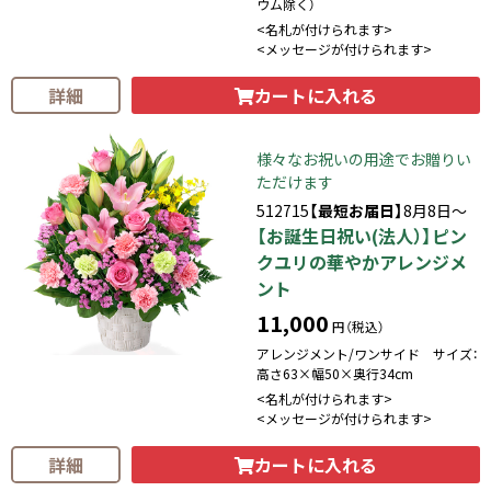
ウム除く）
<名札が付けられます>
<メッセージが付けられます>
カートに入れる
詳細
様々なお祝いの用途でお贈りい
ただけます
512715
【最短お届日】
8月8日～
【お誕生日祝い(法人）】ピン
クユリの華やかアレンジメ
ント
11,000
円（税込）
アレンジメント/ワンサイド サイズ：
高さ63×幅50×奥行34cm
<名札が付けられます>
<メッセージが付けられます>
カートに入れる
詳細