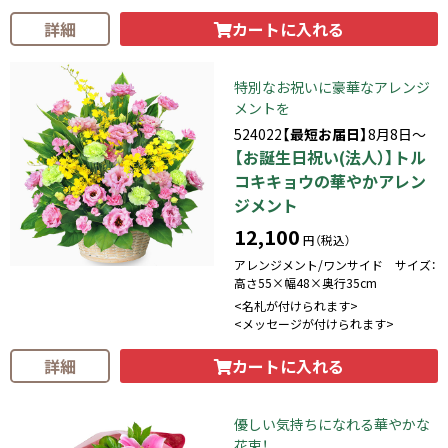
カートに入れる
詳細
特別なお祝いに豪華なアレンジ
メントを
524022
【最短お届日】
8月8日～
【お誕生日祝い(法人）】トル
コキキョウの華やかアレン
ジメント
12,100
円（税込）
アレンジメント/ワンサイド サイズ：
高さ55×幅48×奥行35cm
<名札が付けられます>
<メッセージが付けられます>
カートに入れる
詳細
優しい気持ちになれる華やかな
花束！