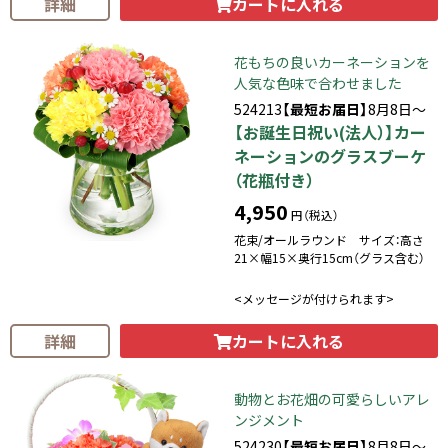
カートに入れる
詳細
花もちの良いカーネーションを
人気な色味で合わせました
524213
【最短お届日】
8月8日～
【お誕生日祝い(法人）】カー
ネーションのグラスブーケ
（花瓶付き）
4,950
円（税込）
花束/オールラウンド サイズ：高さ
21×幅15×奥行15cm（グラス含む）
<メッセージが付けられます>
カートに入れる
詳細
動物とお花畑の可愛らしいアレ
ンジメント
524230
【最短お届日】
8月8日～