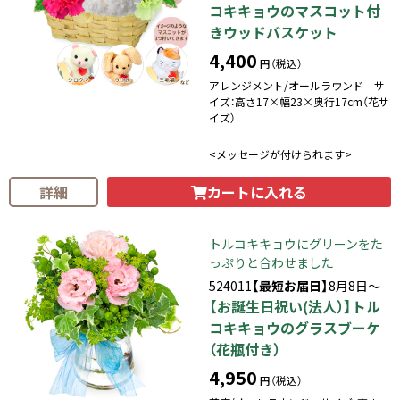
コキキョウのマスコット付
きウッドバスケット
4,400
円（税込）
アレンジメント/オールラウンド サ
イズ：高さ17×幅23×奥行17cm（花サ
イズ）
<メッセージが付けられます>
カートに入れる
詳細
トルコキキョウにグリーンをた
っぷりと合わせました
524011
【最短お届日】
8月8日～
【お誕生日祝い(法人）】トル
コキキョウのグラスブーケ
（花瓶付き）
4,950
円（税込）