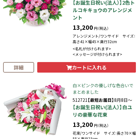
【お誕生日祝い(法人）】2色ト
ルコキキョウのアレンジメ
ント
13,200
円（税込）
アレンジメント/ワンサイド サイズ：
高さ41×幅45×奥行32cm
<名札が付けられます>
<メッセージが付けられます>
カートに入れる
詳細
白×ピンクの優しげな色合いで
まとめました
512721
【最短お届日】
8月8日～
【お誕生日祝い(法人）】白ユ
リの豪華な花束
13,200
円（税込）
花束/ワンサイド サイズ：長さ70×幅
55×奥行23cm