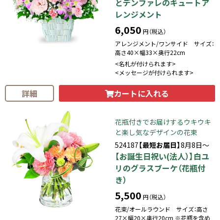
とデンファレのキュートア
レンジメント
6,050
円（税込）
アレンジメント/ワンサイド サイズ：
高さ40×幅33×奥行22cm
<名札が付けられます>
<メッセージが付けられます>
カートに入れる
詳細
花瓶付きでお届けするウキウキ
と楽し気なデザインの花束
524187
【最短お届日】
8月8日～
【お誕生日祝い(法人）】白ユ
リのグラスブーケ（花瓶付
き）
5,500
円（税込）
花束/オールラウンド サイズ：高さ
27×幅20×奥行20cm ※花瓶を含め