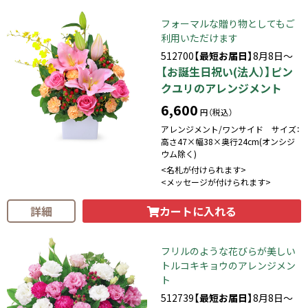
フォーマルな贈り物としてもご
利用いただけます
512700
【最短お届日】
8月8日～
【お誕生日祝い(法人）】ピン
クユリのアレンジメント
6,600
円（税込）
アレンジメント/ワンサイド サイズ：
高さ47×幅38×奥行24cm(オンシジ
ウム除く)
<名札が付けられます>
<メッセージが付けられます>
カートに入れる
詳細
フリルのような花びらが美しい
トルコキキョウのアレンジメン
ト
512739
【最短お届日】
8月8日～