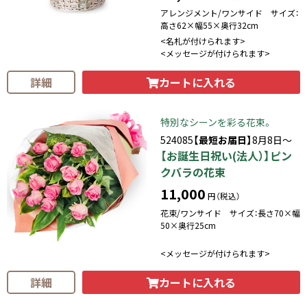
アレンジメント/ワンサイド サイズ：
高さ62×幅55×奥行32cm
<名札が付けられます>
<メッセージが付けられます>
カートに入れる
詳細
特別なシーンを彩る花束。
524085
【最短お届日】
8月8日～
【お誕生日祝い(法人）】ピン
クバラの花束
11,000
円（税込）
花束/ワンサイド サイズ：長さ70×幅
50×奥行25cm
<メッセージが付けられます>
カートに入れる
詳細