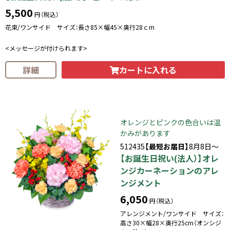
5,500
円（税込）
花束/ワンサイド サイズ：長さ85×幅45×奥行28ｃm
<メッセージが付けられます>
カートに入れる
詳細
オレンジとピンクの色合いは温
かみがあります
512435
【最短お届日】
8月8日～
【お誕生日祝い(法人）】オレ
ンジカーネーションのアレ
ンジメント
6,050
円（税込）
アレンジメント/ワンサイド サイズ：
高さ30×幅28×奥行25cm（オンシジ