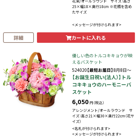
花束/オールラウンド サイズ：高さ
25×幅18×奥行18cm ※花瓶を含め
たサイズ
<メッセージが付けられます>
カートに入れる
詳細
優しい色のトルコキキョウが映
えるバスケット
524020
【最短お届日】
8月8日～
【お誕生日祝い(法人）】トル
コキキョウのハーモニーバ
スケット
6,050
円（税込）
アレンジメント/オールラウンド サ
イズ：高さ21×幅30×奥行22cm（花サ
イズ）
<名札が付けられます>
<メッセージが付けられます>