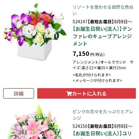
リゾートを思わせる自然な色合
い
524147
【最短お届日】
8月8日～
【お誕生日祝い(法人）】デン
ファレのキューブアレンジ
メント
7,150
円（税込）
アレンジメント/オールラウンド サ
イズ：高さ22×幅35×奥行23cm
<名札が付けられます>
<メッセージが付けられます>
カートに入れる
詳細
ピンクの花々をたっぷりとアレ
ンジ
524150
【最短お届日】
8月8日～
【お誕生日祝い(法人）】ユリ