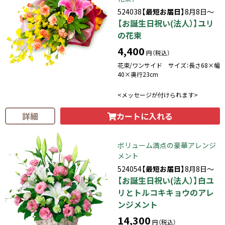
524038
【最短お届日】
8月8日～
【お誕生日祝い(法人）】ユリ
の花束
4,400
円（税込）
花束/ワンサイド サイズ：長さ68×幅
40×奥行23cm
<メッセージが付けられます>
カートに入れる
詳細
ボリューム満点の豪華アレンジ
メント
524054
【最短お届日】
8月8日～
【お誕生日祝い(法人）】白ユ
リとトルコキキョウのアレ
ンジメント
14,300
円（税込）