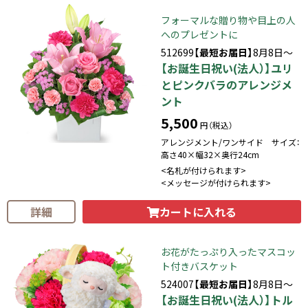
フォーマルな贈り物や目上の人
へのプレゼントに
512699
【最短お届日】
8月8日～
【お誕生日祝い(法人）】ユリ
とピンクバラのアレンジメ
ント
5,500
円（税込）
アレンジメント/ワンサイド サイズ：
高さ40×幅32×奥行24cm
<名札が付けられます>
<メッセージが付けられます>
カートに入れる
詳細
お花がたっぷり入ったマスコッ
ト付きバスケット
524007
【最短お届日】
8月8日～
【お誕生日祝い(法人）】トル