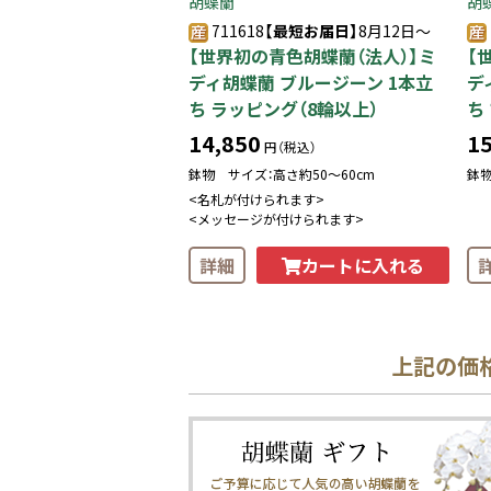
胡蝶蘭
胡
711618
【最短お届日】
8月12日～
【世界初の青色胡蝶蘭（法人）】ミ
【
ディ胡蝶蘭 ブルージーン 1本立
デ
ち ラッピング（8輪以上）
ち
14,850
15
円（税込）
鉢物 サイズ：高さ約50〜60cm
鉢物
<名札が付けられます>
<メッセージが付けられます>
カートに入れる
詳細
上記の価