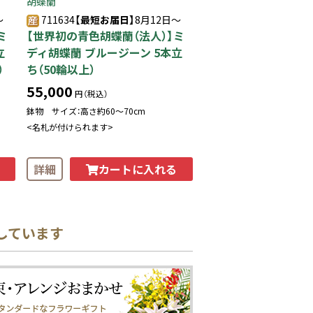
胡蝶蘭
～
711634
【最短お届日】
8月12日～
ミ
【世界初の青色胡蝶蘭（法人）】ミ
立
ディ胡蝶蘭 ブルージーン 5本立
）
ち（50輪以上）
55,000
円（税込）
鉢物 サイズ：高さ約60〜70cm
<名札が付けられます>
カートに入れる
詳細
しています