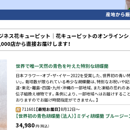
ビジネス花キューピット｜花キューピットのオンラインシ
000店から直接お届けします！
世界で唯一天然の青色を叶えた特別な胡蝶蘭
日本フラワー・オブ・ザ・イヤー2022を受賞した、世界初の青
い」。栽培数が限られている希少な胡蝶蘭は、特別なお祝いや記
道・東北・離島・四国・九州・沖縄の一部地域、また凍結の恐れ
伝子組換え植物です。条例により、一部地域へはお届けするこ
おりますのでお届け時間指定ができません。】
711601
【最短お届日】
8月12日～
【世界初の青色胡蝶蘭（法人）】ミディ胡蝶蘭 ブルージーン
34,980
円（税込）