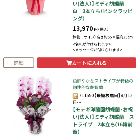
い(法人）】ミディ胡蝶蘭
白 3本立ち（ピンクラッピ
ング）
13,970
円（税込）
鉢物 サイズ：高さ約55×幅約30cm
<名札が付けられます>
<メッセージが付けられます>
カートに入れる
詳細
色鮮やかなストライプが特徴の
個性的な胡蝶蘭
711550
【最短お届日】
8月12
日～
【モテギ洋蘭園胡蝶蘭・お祝
い(法人）】ミディ胡蝶蘭 ス
トライプ 2本立ち(16輪前
後）