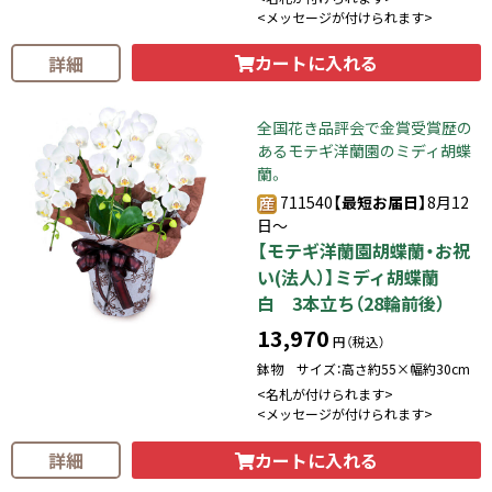
<メッセージが付けられます>
カートに入れる
詳細
全国花き品評会で金賞受賞歴の
あるモテギ洋蘭園のミディ胡蝶
蘭。
711540
【最短お届日】
8月12
日～
【モテギ洋蘭園胡蝶蘭・お祝
い(法人）】ミディ胡蝶蘭
白 3本立ち（28輪前後）
13,970
円（税込）
鉢物 サイズ：高さ約55×幅約30cm
<名札が付けられます>
<メッセージが付けられます>
カートに入れる
詳細