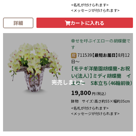
<名札が付けられます>
<メッセージが付けられます>
カートに入れる
詳細
幸せを呼ぶイエローの胡蝶蘭で
す
711539
【最短お届日】
8月12
日～
【モテギ洋蘭園胡蝶蘭・お祝
い(法人）】ミディ胡蝶蘭 イ
完売しました
エロー 5本立ち（46輪前後）
19,800
円（税込）
鉢物 サイズ：高さ約55×幅約35cm
<名札が付けられます>
<メッセージが付けられます>