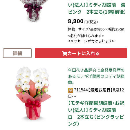
い(法人）】ミディ胡蝶蘭 濃
ピンク 2本立ち(16輪前後）
8,800
円（税込）
鉢物 サイズ：高さ約55×幅約25cm
<名札が付けられます>
<メッセージが付けられます>
カートに入れる
詳細
全国花き品評会で金賞受賞歴の
あるモテギ洋蘭園のミディ胡蝶
蘭。
711544
【最短お届日】
8月12
日～
【モテギ洋蘭園胡蝶蘭・お祝
い(法人）】ミディ胡蝶蘭
白 2本立ち（ピンクラッピ
ング）