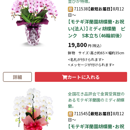
並びが特徴。
711538
【最短お届日】
8月12
日～
【モテギ洋蘭園胡蝶蘭・お祝
い(法人）】ミディ胡蝶蘭 ピ
ンク 5本立ち（46輪前後）
19,800
円（税込）
鉢物 サイズ：高さ約65×幅約35cm
<名札が付けられます>
<メッセージが付けられます>
カートに入れる
詳細
全国花き品評会で金賞受賞歴の
あるモテギ洋蘭園のミディ胡蝶
蘭。
711545
【最短お届日】
8月12
日～
【モテギ洋蘭園胡蝶蘭・お祝