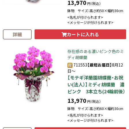
13,970
円（税込）
鉢物 サイズ：高さ約50×幅約30cm
<名札が付けられます>
<メッセージが付けられます>
カートに入れる
詳細
存在感のある濃いピンク色のミ
ディ胡蝶蘭
711553
【最短お届日】
8月12
日～
【モテギ洋蘭園胡蝶蘭・お祝
い(法人）】ミディ胡蝶蘭 濃
ピンク 3本立ち(24輪前後）
13,970
円（税込）
鉢物 サイズ：高さ約60×幅約30cm
<名札が付けられます>
<メッセージが付けられます>