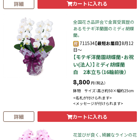
カートに入れる
詳細
全国花き品評会で金賞受賞歴の
あるモテギ洋蘭園のミディ胡蝶
蘭。
711534
【最短お届日】
8月12
日～
【モテギ洋蘭園胡蝶蘭・お祝
い(法人）】ミディ胡蝶蘭
白 2本立ち（16輪前後）
8,800
円（税込）
鉢物 サイズ：高さ約50×幅約25cm
<名札が付けられます>
<メッセージが付けられます>
カートに入れる
詳細
花並びが良く、綺麗なラインの花