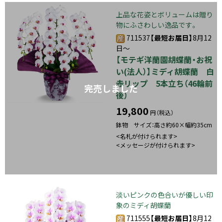
上品な花姿とボリュームは贈り
物にふさわしい逸品です。
711537
【最短お届日】
8月12
日～
【モテギ洋蘭園胡蝶蘭・お祝
い(法人）】ミディ胡蝶蘭 白
赤リップ 5本立ち（46輪前
完売しました
後）
19,800
円（税込）
鉢物 サイズ：高さ約60×幅約35cm
<名札が付けられます>
<メッセージが付けられます>
淡いピンクの色合いが優しい印
象のミディ胡蝶蘭
711555
【最短お届日】
8月12