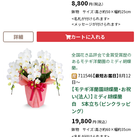
8,800
円（税込）
鉢物 サイズ：高さ約50×幅約25cm
<名札が付けられます>
<メッセージが付けられます>
カートに入れる
詳細
全国花き品評会で金賞受賞歴の
あるモテギ洋蘭園のミディ胡蝶
蘭。
711546
【最短お届日】
8月12
日～
【モテギ洋蘭園胡蝶蘭・お祝
い(法人）】ミディ胡蝶蘭
白 5本立ち（ピンクラッピ
ング）
19,800
円（税込）
鉢物 サイズ：高さ約60×幅約35cm
<名札が付けられます>