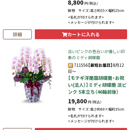
8,800
円（税込）
鉢物 サイズ：高さ約55×幅約25cm
<名札が付けられます>
<メッセージが付けられます>
カートに入れる
詳細
淡いピンクの色合いが優しい印
象のミディ胡蝶蘭
711556
【最短お届日】
8月12
日～
【モテギ洋蘭園胡蝶蘭・お祝
い(法人）】ミディ胡蝶蘭 淡ピ
ンク 5本立ち（46輪前後）
19,800
円（税込）
鉢物 サイズ：高さ約60×幅約35cm
<名札が付けられます>
<メッセージが付けられます>