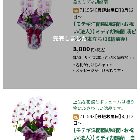
象のミディ胡蝶蘭
711554
【最短お届日】
8月12
日～
【モテギ洋蘭園胡蝶蘭・お祝
い(法人）】ミディ胡蝶蘭 淡ピ
完売しました
ンク 2本立ち（16輪前後）
8,800
円（税込）
鉢物 サイズ：高さ約45×幅約20cm
<名札が付けられます>
<メッセージが付けられます>
上品な花姿とボリュームは贈り
物にふさわしい逸品です。
711543
【最短お届日】
8月12
日～
【モテギ洋蘭園胡蝶蘭・お祝
い(法人）】ミディ胡蝶蘭 白