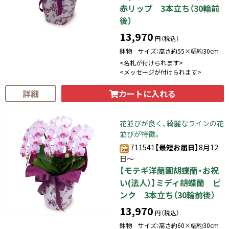
赤リップ 3本立ち（30輪前
後）
13,970
円（税込）
鉢物 サイズ：高さ約55×幅約30cm
<名札が付けられます>
<メッセージが付けられます>
カートに入れる
詳細
花並びが良く、綺麗なラインの花
並びが特徴。
711541
【最短お届日】
8月12
日～
【モテギ洋蘭園胡蝶蘭・お祝
い(法人）】ミディ胡蝶蘭 ピ
ンク 3本立ち（30輪前後）
13,970
円（税込）
鉢物 サイズ：高さ約60×幅約30cm