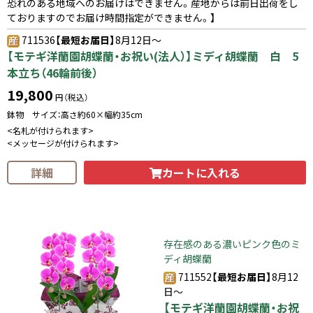
恐れのある地域へのお届けはできません。産地からは前日出荷をし
ておりますのでお届け時間指定ができません。】
711536
【最短お届日】
8月12日～
【モテギ洋蘭園胡蝶蘭・お祝い(法人）】ミディ胡蝶蘭 白 5
本立ち（46輪前後）
19,800
円（税込）
鉢物 サイズ：高さ約60×幅約35cm
<名札が付けられます>
<メッセージが付けられます>
カートに入れる
詳細
存在感のある濃いピンク色のミ
ディ胡蝶蘭
711552
【最短お届日】
8月12
日～
【モテギ洋蘭園胡蝶蘭・お祝