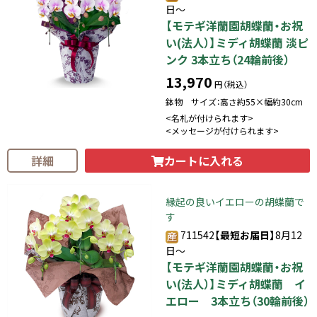
日～
【モテギ洋蘭園胡蝶蘭・お祝
い(法人）】ミディ胡蝶蘭 淡ピ
ンク 3本立ち（24輪前後）
13,970
円（税込）
鉢物 サイズ：高さ約55×幅約30cm
<名札が付けられます>
<メッセージが付けられます>
カートに入れる
詳細
縁起の良いイエローの胡蝶蘭で
す
711542
【最短お届日】
8月12
日～
【モテギ洋蘭園胡蝶蘭・お祝
い(法人）】ミディ胡蝶蘭 イ
エロー 3本立ち（30輪前後）