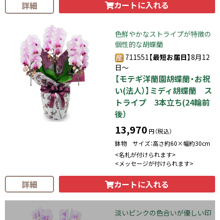
カートに入れる
詳細
色鮮やかなストライプが特徴の
個性的な胡蝶蘭
711551
【最短お届日】
8月12
日～
【モテギ洋蘭園胡蝶蘭・お祝
い(法人）】ミディ胡蝶蘭 ス
トライプ 3本立ち(24輪前
後）
13,970
円（税込）
鉢物 サイズ：高さ約60×幅約30cm
<名札が付けられます>
<メッセージが付けられます>
カートに入れる
詳細
淡いピンクの色合いが優しい印