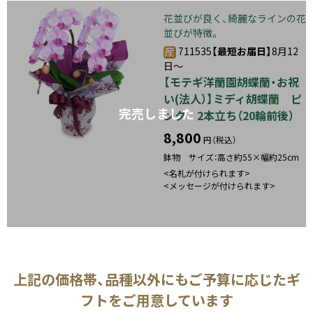
花並びが良く、綺麗なラインの花
並びが特徴。
711535
【最短お届日】
8月12
日～
【モテギ洋蘭園胡蝶蘭・お祝
い(法人）】ミディ胡蝶蘭 ピ
完売しました
ンク 2本立ち（20輪前後）
8,800
円（税込）
鉢物 サイズ：高さ約55×幅約25cm
<名札が付けられます>
<メッセージが付けられます>
上記の価格帯、品種以外にもご予算に応じたギ
フトをご用意しています