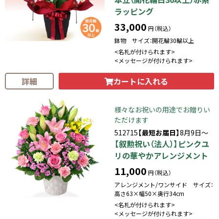
ラッピング
33,000
円（税込）
鉢物 サイズ：開花輪30輪以上
<名札が付けられます>
<メッセージが付けられます>
カートに入れる
詳細
様々なお祝いの用途でお贈りい
ただけます
512715
【最短お届日】
8月9日～
【叙勲祝い（法人）】ピンクユ
リの華やかアレンジメント
11,000
円（税込）
アレンジメント/ワンサイド サイズ：
高さ63×幅50×奥行34cm
<名札が付けられます>
<メッセージが付けられます>