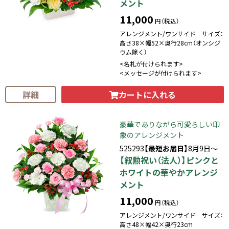
メント
11,000
円（税込）
アレンジメント/ワンサイド サイズ：
高さ38×幅52×奥行28cm（オンシジ
ウム除く）
<名札が付けられます>
<メッセージが付けられます>
カートに入れる
詳細
豪華でありながら可愛らしい印
象のアレンジメント
525293
【最短お届日】
8月9日～
【叙勲祝い（法人）】ピンクと
ホワイトの華やかアレンジ
メント
11,000
円（税込）
アレンジメント/ワンサイド サイズ：
高さ48×幅42×奥行23cm