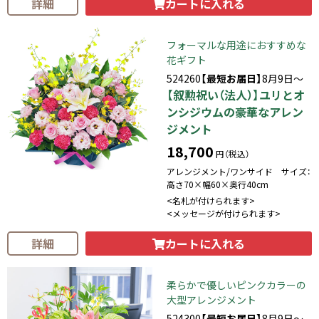
カートに入れる
詳細
フォーマルな用途におすすめな
花ギフト
524260
【最短お届日】
8月9日～
【叙勲祝い（法人）】ユリとオ
ンシジウムの豪華なアレン
ジメント
18,700
円（税込）
アレンジメント/ワンサイド サイズ：
高さ70×幅60×奥行40cm
<名札が付けられます>
<メッセージが付けられます>
カートに入れる
詳細
柔らかで優しいピンクカラーの
大型アレンジメント
524300
【最短お届日】
8月9日～