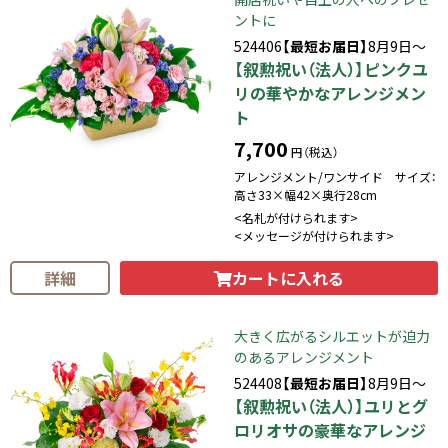
ントに
524406
【最短お届日】
8月9日～
【叙勲祝い（法人）】ピンクユ
リの華やかなアレンジメン
ト
7,700
円（税込）
アレンジメント/ワンサイド サイズ：
高さ33×幅42×奥行28cm
<名札が付けられます>
<メッセージが付けられます>
カートに入れる
詳細
大きく広がるシルエットが迫力
のあるアレンジメント
524408
【最短お届日】
8月9日～
【叙勲祝い（法人）】ユリとグ
ロリオサの豪華なアレンジ