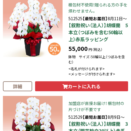
梱包材不使用！贈られる方の手を
煩わせません。
512525
【最短お届日】
8月11日～
【叙勲祝い（法人）】胡蝶蘭 5
本立（つぼみを含む50輪以
上）赤系ラッピング
55,000
円（税込）
鉢物 サイズ：50輪以上（つぼみを含
む）
<名札が付けられます>
<メッセージが付けられます>
カートに入れる
詳細
加盟店が直接お届け！ 梱包材の
片づけが不要です
512529
【最短お届日】
8月9日～
【叙勲祝い（法人）】胡蝶蘭 3
本立（開花輪白30以上）赤系