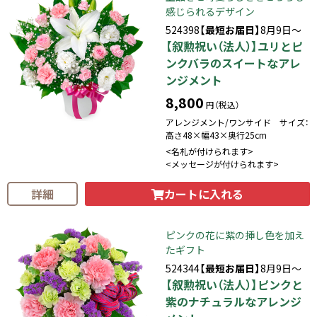
感じられるデザイン
524398
【最短お届日】
8月9日～
【叙勲祝い（法人）】ユリとピ
ンクバラのスイートなアレ
ンジメント
8,800
円（税込）
アレンジメント/ワンサイド サイズ：
高さ48×幅43×奥行25cm
<名札が付けられます>
<メッセージが付けられます>
カートに入れる
詳細
ピンクの花に紫の挿し色を加え
たギフト
524344
【最短お届日】
8月9日～
【叙勲祝い（法人）】ピンクと
紫のナチュラルなアレンジ