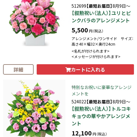
512699
【最短お届日】
8月9日～
【叙勲祝い（法人）】ユリとピ
ンクバラのアレンジメント
5,500
円（税込）
アレンジメント/ワンサイド サイズ：
高さ40×幅32×奥行24cm
<名札が付けられます>
<メッセージが付けられます>
カートに入れる
詳細
特別なお祝いに豪華なアレンジ
メントを
524022
【最短お届日】
8月9日～
【叙勲祝い（法人）】トルコキ
キョウの華やかアレンジメ
ント
12,100
円（税込）