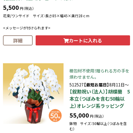
5,500
円（税込）
花束/ワンサイド サイズ：長さ85×幅45×奥行28ｃm
<メッセージが付けられます>
カートに入れる
詳細
梱包材不使用！贈られる方の手を
煩わせません。
512527
【最短お届日】
8月11日～
【叙勲祝い（法人）】胡蝶蘭 5
本立（つぼみを含む50輪以
上）オレンジ系ラッピング
55,000
円（税込）
鉢物 サイズ：50輪以上（つぼみを含
む）