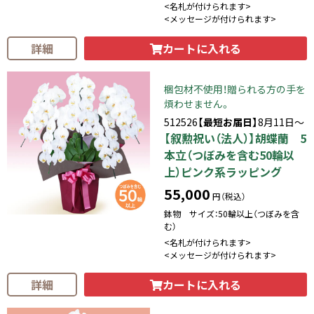
<名札が付けられます>
<メッセージが付けられます>
カートに入れる
詳細
梱包材不使用！贈られる方の手を
煩わせません。
512526
【最短お届日】
8月11日～
【叙勲祝い（法人）】胡蝶蘭 5
本立（つぼみを含む50輪以
上）ピンク系ラッピング
55,000
円（税込）
鉢物 サイズ：50輪以上（つぼみを含
む）
<名札が付けられます>
<メッセージが付けられます>
カートに入れる
詳細