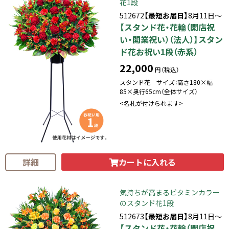
花1段
512672
【最短お届日】
8月11日～
【スタンド花・花輪（開店祝
い・開業祝い）（法人）】スタン
ド花お祝い1段（赤系）
22,000
円（税込）
スタンド花 サイズ：高さ180×幅
85×奥行65cm（全体サイズ）
<名札が付けられます>
カートに入れる
詳細
気持ちが高まるビタミンカラー
のスタンド花1段
512673
【最短お届日】
8月11日～
【スタンド花・花輪（開店祝