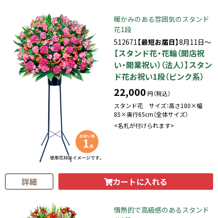
暖かみのある雰囲気のスタンド
花1段
512671
【最短お届日】
8月11日～
【スタンド花・花輪（開店祝
い・開業祝い）（法人）】スタン
ド花お祝い1段（ピンク系）
22,000
円（税込）
スタンド花 サイズ：高さ180×幅
85×奥行65cm（全体サイズ）
<名札が付けられます>
カートに入れる
詳細
情熱的で高級感のあるスタンド