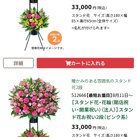
33,000
円（税込）
スタンド花 サイズ：高さ180×幅
85×奥行65cm（全体サイズ）
<名札が付けられます>
カートに入れる
詳細
暖かみのある雰囲気のスタンド
花2段
512666
【最短お届日】
8月11日～
【スタンド花・花輪（開店祝
い・開業祝い）（法人）】スタン
ド花お祝い2段（ピンク系）
33,000
円（税込）
スタンド花 サイズ：高さ180×幅