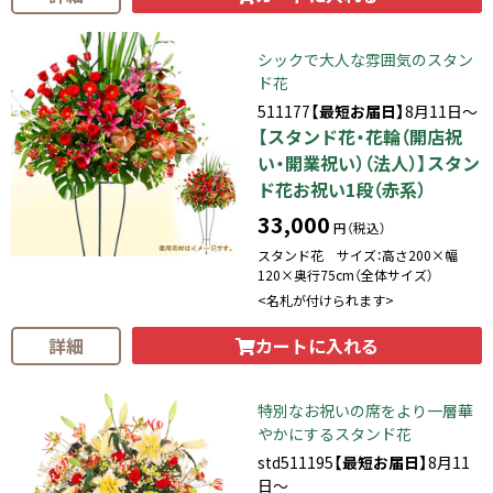
シックで大人な雰囲気のスタン
ド花
511177
【最短お届日】
8月11日～
【スタンド花・花輪（開店祝
い・開業祝い）（法人）】スタン
ド花お祝い1段（赤系）
33,000
円（税込）
スタンド花 サイズ：高さ200×幅
120×奥行75cm（全体サイズ）
<名札が付けられます>
カートに入れる
詳細
特別なお祝いの席をより一層華
やかにするスタンド花
std511195
【最短お届日】
8月11
日～