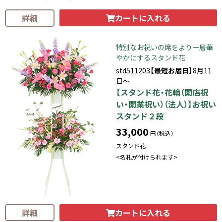
カートに入れる
詳細
特別なお祝いの席をより一層華
やかにするスタンド花
std511203
【最短お届日】
8月11
日～
【スタンド花・花輪（開店祝
い・開業祝い）（法人）】お祝い
スタンド２段
33,000
円（税込）
スタンド花
<名札が付けられます>
カートに入れる
詳細