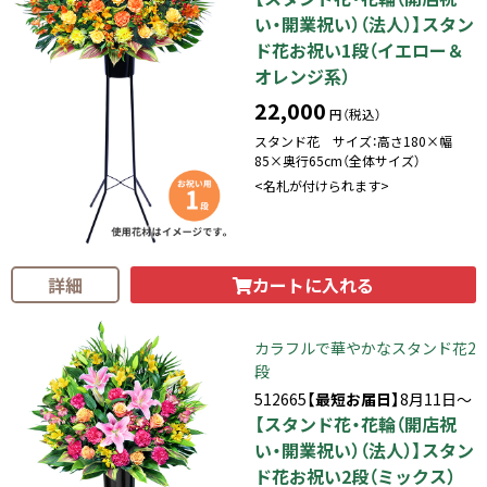
い・開業祝い）（法人）】スタン
ド花お祝い1段（イエロー＆
オレンジ系）
22,000
円（税込）
スタンド花 サイズ：高さ180×幅
85×奥行65cm（全体サイズ）
<名札が付けられます>
カートに入れる
詳細
カラフルで華やかなスタンド花2
段
512665
【最短お届日】
8月11日～
【スタンド花・花輪（開店祝
い・開業祝い）（法人）】スタン
ド花お祝い2段（ミックス）