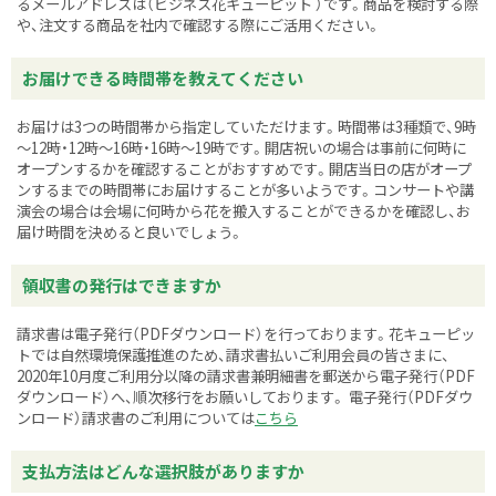
るメールアドレスは
（ビジネス花キューピット ）です。商品を検討する際
や、注文する商品を社内で確認する際にご活用ください。
お届けできる時間帯を教えてください
お届けは3つの時間帯から指定していただけます。時間帯は3種類で、9時
～12時・12時～16時・16時～19時です。開店祝いの場合は事前に何時に
オープンするかを確認することがおすすめです。開店当日の店がオープ
ンするまでの時間帯にお届けすることが多いようです。コンサートや講
演会の場合は会場に何時から花を搬入することができるかを確認し、お
届け時間を決めると良いでしょう。
領収書の発行はできますか
請求書は電子発行（PDFダウンロード）を行っております。花キューピッ
トでは自然環境保護推進のため、請求書払いご利用会員の皆さまに、
2020年10月度ご利用分以降の請求書兼明細書を郵送から電子発行（PDF
ダウンロード）へ、順次移行をお願いしております。 電子発行（PDFダウ
ンロード）請求書のご利用については
こちら
支払方法はどんな選択肢がありますか