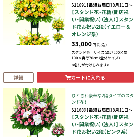
511691
【最短お届日】
8月11日～
【スタンド花・花輪（開店祝
い・開業祝い）（法人）】スタン
ド花お祝い2段（イエロー＆
オレンジ系）
33,000
円（税込）
スタンド花 サイズ：高さ200×幅
100×奥行70cm（全体サイズ）
<名札が付けられます>
カートに入れる
詳細
ひときわ豪華な2段タイプのスタ
ンド花！
511689
【最短お届日】
8月11日～
【スタンド花・花輪（開店祝
い・開業祝い）（法人）】スタン
ド花お祝い2段（ピンク系）