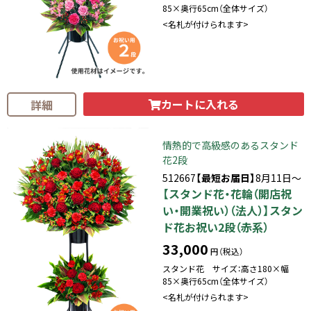
85×奥行65cm（全体サイズ）
<名札が付けられます>
カートに入れる
詳細
情熱的で高級感のあるスタンド
花2段
512667
【最短お届日】
8月11日～
【スタンド花・花輪（開店祝
い・開業祝い）（法人）】スタン
ド花お祝い2段（赤系）
33,000
円（税込）
スタンド花 サイズ：高さ180×幅
85×奥行65cm（全体サイズ）
<名札が付けられます>