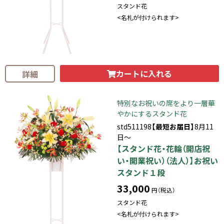
スタンド花
<名札が付けられます>
カートに入れる
詳細
特別なお祝いの席をより一層華
やかにするスタンド花
std511198
【最短お届日】
8月11
日～
【スタンド花・花輪（開店祝
い・開業祝い）（法人）】お祝い
スタンド１段
33,000
円（税込）
スタンド花
<名札が付けられます>