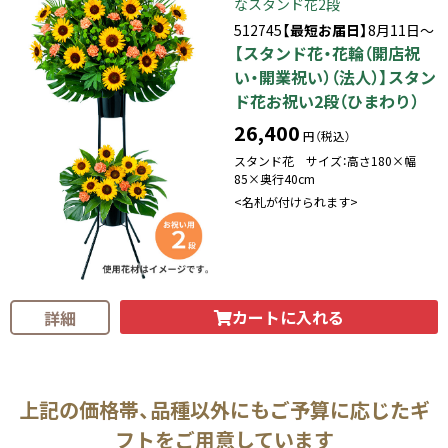
なスタンド花2段
512745
【最短お届日】
8月11日～
【スタンド花・花輪（開店祝
い・開業祝い）（法人）】スタン
ド花お祝い2段（ひまわり）
26,400
円（税込）
スタンド花 サイズ：高さ180×幅
85×奥行40cm
<名札が付けられます>
カートに入れる
詳細
上記の価格帯、品種以外にもご予算に応じたギ
フトをご用意しています