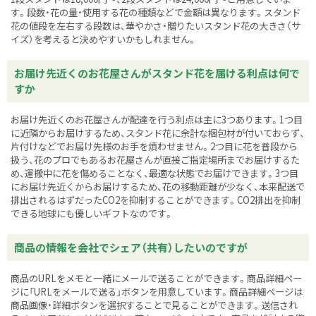
す。段数・花の量・使用する花の種類などで金額は異なります。スタンド
花の値段を左右する段数は、華やかさ・贈りたいスタンド花の大きさ（サ
イズ）を考えると決めやすいかもしれません。
お届け先近くのお花屋さんがスタンド花を届ける利点は何で
すか
お届け先近くのお花屋さんが配達を行う利点は主に3つあります。1つ目
に近隣からお届けするため、スタンド花に余計な梱包材が付いておらず、
片付けなどでお届け先様のお手を煩わせません。2つ目に花を普段から
扱う、花のプロでもあるお花屋さんが直接ご指定場所までお届けするた
め、運搬中に花を傷めることなく、最適な状態でお届けできます。3つ目
にお届け先近くからお届けするため、花の移動距離が少なく、本来配送で
排出されるはずだったCO2を抑制することができます。CO2排出を抑制
できる地球にも優しいギフトなのです。
商品の情報を会社でシェア（共有）したいのですが
商品のURLをメモと一緒にメールで送ることができます。商品詳細ペー
ジに「URLをメールで送る」ボタンを用意しています。商品詳細ページは
商品画像・詳細ボタンを選択することで見ることができます。送信され