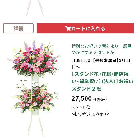
カートに入れる
詳細
特別なお祝いの席をより一層華
やかにするスタンド花
std511202
【最短お届日】
8月11
日～
【スタンド花・花輪（開店祝
い・開業祝い）（法人）】お祝い
スタンド２段
27,500
円（税込）
スタンド花
<名札が付けられます>