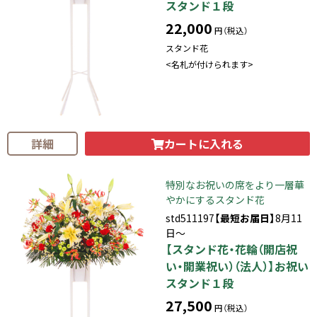
スタンド１段
22,000
円（税込）
スタンド花
<名札が付けられます>
カートに入れる
詳細
特別なお祝いの席をより一層華
やかにするスタンド花
std511197
【最短お届日】
8月11
日～
【スタンド花・花輪（開店祝
い・開業祝い）（法人）】お祝い
スタンド１段
27,500
円（税込）