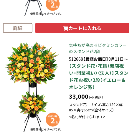
カートに入れる
詳細
気持ちが高まるビタミンカラー
のスタンド花2段
512668
【最短お届日】
8月11日～
【スタンド花・花輪（開店祝
い・開業祝い）（法人）】スタン
ド花お祝い2段（イエロー＆
オレンジ系）
33,000
円（税込）
スタンド花 サイズ：高さ180×幅
85×奥行65cm（全体サイズ）
<名札が付けられます>