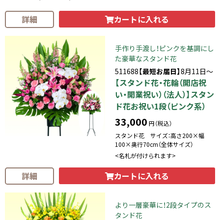
カートに入れる
詳細
手作り手渡し！ピンクを基調にし
た豪華なスタンド花
511688
【最短お届日】
8月11日～
【スタンド花・花輪（開店祝
い・開業祝い）（法人）】スタン
ド花お祝い1段（ピンク系）
33,000
円（税込）
スタンド花 サイズ：高さ200×幅
100×奥行70cm（全体サイズ）
<名札が付けられます>
カートに入れる
詳細
より一層豪華に！2段タイプのス
タンド花