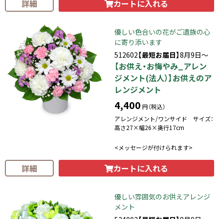
カートに入れる
詳細
優しい色合いの花がご遺族の心
に寄り添います
512602
【最短お届日】
8月9日～
【お供え・お悔やみ_アレン
ジメント(法人）】お供えのア
レンジメント
4,400
円（税込）
アレンジメント/ワンサイド サイズ：
高さ27×幅26×奥行17cm
<メッセージが付けられます>
カートに入れる
詳細
優しい雰囲気のお供えアレンジ
メント