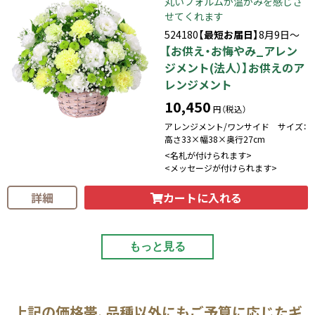
丸いフォルムが温かみを感じさ
せてくれます
524180
【最短お届日】
8月9日～
【お供え・お悔やみ_アレン
ジメント(法人）】お供えのア
レンジメント
10,450
円（税込）
アレンジメント/ワンサイド サイズ：
高さ33×幅38×奥行27cm
<名札が付けられます>
<メッセージが付けられます>
カートに入れる
詳細
もっと見る
上記の価格帯、品種以外にもご予算に応じたギ