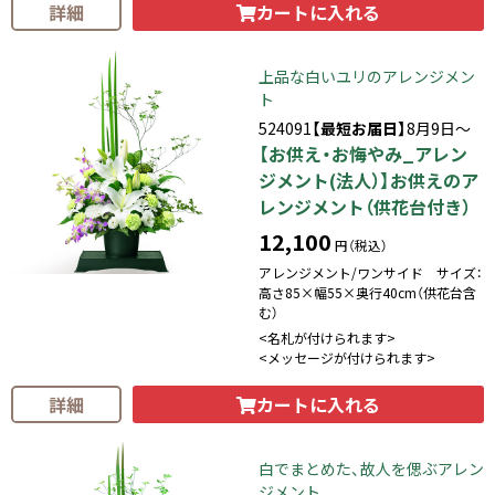
カートに入れる
詳細
上品な白いユリのアレンジメン
ト
524091
【最短お届日】
8月9日～
【お供え・お悔やみ_アレン
ジメント(法人）】お供えのア
レンジメント（供花台付き）
12,100
円（税込）
アレンジメント/ワンサイド サイズ：
高さ85×幅55×奥行40cm（供花台含
む）
<名札が付けられます>
<メッセージが付けられます>
カートに入れる
詳細
白でまとめた、故人を偲ぶアレン
ジメント