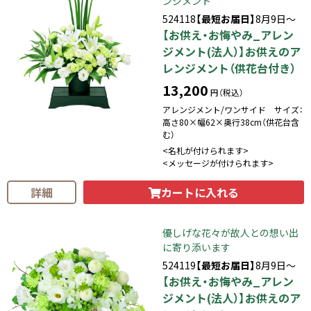
ンジメント
524118
【最短お届日】
8月9日～
【お供え・お悔やみ_アレン
ジメント(法人）】お供えのア
レンジメント（供花台付き）
13,200
円（税込）
アレンジメント/ワンサイド サイズ：
高さ80×幅62×奥行38cm（供花台含
む）
<名札が付けられます>
<メッセージが付けられます>
カートに入れる
詳細
優しげな花々が故人との想い出
に寄り添います
524119
【最短お届日】
8月9日～
【お供え・お悔やみ_アレン
ジメント(法人）】お供えのア