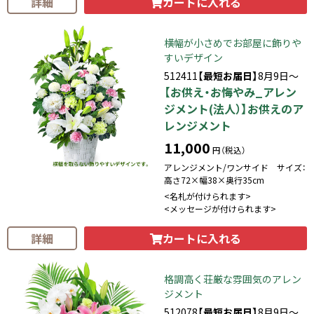
カートに入れる
詳細
横幅が小さめでお部屋に飾りや
すいデザイン
512411
【最短お届日】
8月9日～
【お供え・お悔やみ_アレン
ジメント(法人）】お供えのア
レンジメント
11,000
円（税込）
アレンジメント/ワンサイド サイズ：
高さ72×幅38×奥行35cm
<名札が付けられます>
<メッセージが付けられます>
カートに入れる
詳細
格調高く荘厳な雰囲気のアレン
ジメント
512078
【最短お届日】
8月9日～