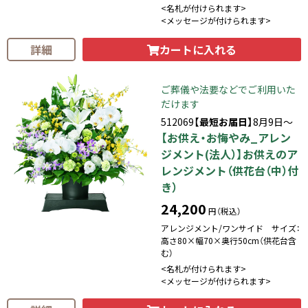
<名札が付けられます>
<メッセージが付けられます>
カートに入れる
詳細
ご葬儀や法要などでご利用いた
だけます
512069
【最短お届日】
8月9日～
【お供え・お悔やみ_アレン
ジメント(法人）】お供えのア
レンジメント（供花台（中）付
き）
24,200
円（税込）
アレンジメント/ワンサイド サイズ：
高さ80×幅70×奥行50cm（供花台含
む）
<名札が付けられます>
<メッセージが付けられます>