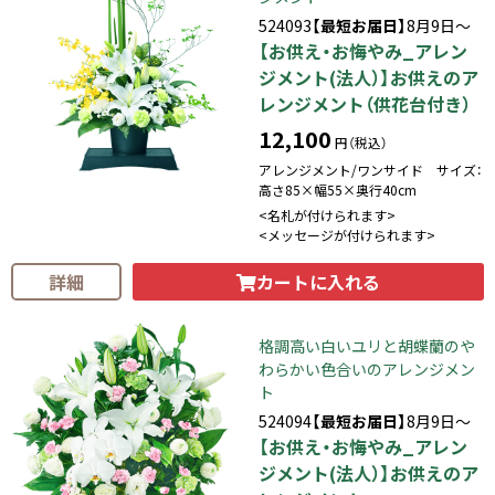
524093
【最短お届日】
8月9日～
【お供え・お悔やみ_アレン
ジメント(法人）】お供えのア
レンジメント（供花台付き）
12,100
円（税込）
アレンジメント/ワンサイド サイズ：
高さ85×幅55×奥行40cm
<名札が付けられます>
<メッセージが付けられます>
カートに入れる
詳細
格調高い白いユリと胡蝶蘭のや
わらかい色合いのアレンジメン
ト
524094
【最短お届日】
8月9日～
【お供え・お悔やみ_アレン
ジメント(法人）】お供えのア