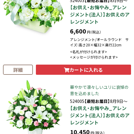
524003
【最短お届日】
8月9日～
【お供え・お悔やみ_アレン
ジメント(法人）】お供えのア
レンジメント
6,600
円（税込）
アレンジメント/オールラウンド サ
イズ：高さ20×幅32×奥行22cm
<名札が付けられます>
<メッセージが付けられます>
カートに入れる
詳細
華やかで凛々しいユリに哀悼の
意を込めました
524005
【最短お届日】
8月9日～
【お供え・お悔やみ_アレン
ジメント(法人）】お供えのア
レンジメント
10,450
円（税込）