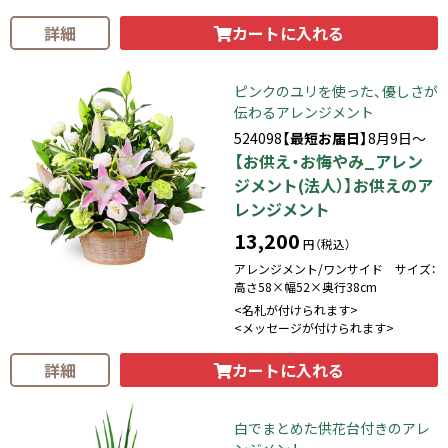
カートに入れる
詳細
ピンクのユリを使った、優しさが
伝わるアレンジメント
524098
【最短お届日】
8月9日～
【お供え・お悔やみ_アレン
ジメント(法人）】お供えのア
レンジメント
13,200
円（税込）
アレンジメント/ワンサイド サイズ：
高さ58×幅52×奥行38cm
<名札が付けられます>
<メッセージが付けられます>
カートに入れる
詳細
白でまとめた供花台付きのアレ