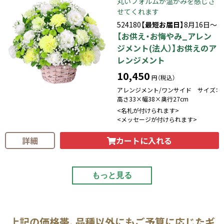
丸いフォルムが温かみを感じさ
せてくれます
524180
【最短お届日】
8月16日～
【お供え・お悔やみ_アレン
ジメント(法人）】お供えのア
レンジメント
10,450
円（税込）
アレンジメント/ワンサイド サイズ：
高さ33×幅38×奥行27cm
<名札が付けられます>
<メッセージが付けられます>
カートに入れる
詳細
もっと見る
上記の価格帯、品種以外にもご予算に応じたギ