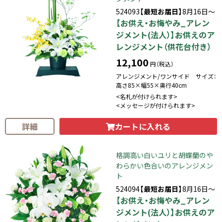
524093
【最短お届日】
8月16日～
【お供え・お悔やみ_アレン
ジメント(法人）】お供えのア
レンジメント（供花台付き）
12,100
円（税込）
アレンジメント/ワンサイド サイズ：
高さ85×幅55×奥行40cm
<名札が付けられます>
<メッセージが付けられます>
カートに入れる
詳細
格調高い白いユリと胡蝶蘭のや
わらかい色合いのアレンジメン
ト
524094
【最短お届日】
8月16日～
【お供え・お悔やみ_アレン
ジメント(法人）】お供えのア