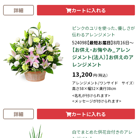
カートに入れる
詳細
ピンクのユリを使った、優しさが
伝わるアレンジメント
524098
【最短お届日】
8月16日～
【お供え・お悔やみ_アレン
ジメント(法人）】お供えのア
レンジメント
13,200
円（税込）
アレンジメント/ワンサイド サイズ：
高さ58×幅52×奥行38cm
<名札が付けられます>
<メッセージが付けられます>
カートに入れる
詳細
白でまとめた供花台付きのアレ