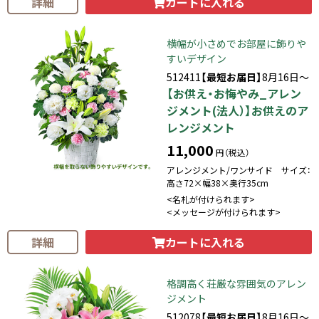
カートに入れる
詳細
横幅が小さめでお部屋に飾りや
すいデザイン
512411
【最短お届日】
8月16日～
【お供え・お悔やみ_アレン
ジメント(法人）】お供えのア
レンジメント
11,000
円（税込）
アレンジメント/ワンサイド サイズ：
高さ72×幅38×奥行35cm
<名札が付けられます>
<メッセージが付けられます>
カートに入れる
詳細
格調高く荘厳な雰囲気のアレン
ジメント
512078
【最短お届日】
8月16日～