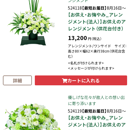
ンジメント
524118
【最短お届日】
8月16日～
【お供え・お悔やみ_アレン
ジメント(法人）】お供えのア
レンジメント（供花台付き）
13,200
円（税込）
アレンジメント/ワンサイド サイズ：
高さ80×幅62×奥行38cm（供花台含
む）
<名札が付けられます>
<メッセージが付けられます>
カートに入れる
詳細
優しげな花々が故人との想い出
に寄り添います
524119
【最短お届日】
8月16日～
【お供え・お悔やみ_アレン
ジメント(法人）】お供えのア