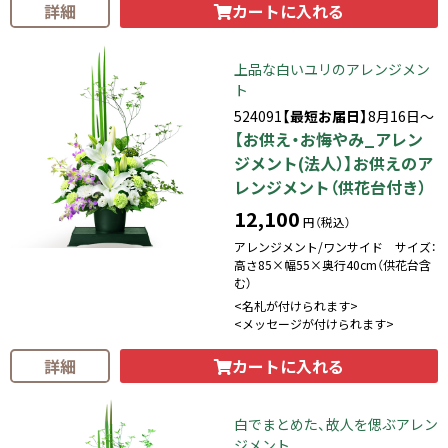
カートに入れる
詳細
上品な白いユリのアレンジメン
ト
524091
【最短お届日】
8月16日～
【お供え・お悔やみ_アレン
ジメント(法人）】お供えのア
レンジメント（供花台付き）
12,100
円（税込）
アレンジメント/ワンサイド サイズ：
高さ85×幅55×奥行40cm（供花台含
む）
<名札が付けられます>
<メッセージが付けられます>
カートに入れる
詳細
白でまとめた、故人を偲ぶアレン
ジメント