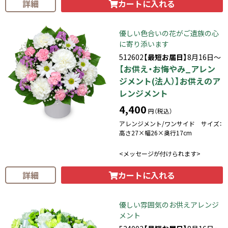
カートに入れる
詳細
優しい色合いの花がご遺族の心
に寄り添います
512602
【最短お届日】
8月16日～
【お供え・お悔やみ_アレン
ジメント(法人）】お供えのア
レンジメント
4,400
円（税込）
アレンジメント/ワンサイド サイズ：
高さ27×幅26×奥行17cm
<メッセージが付けられます>
カートに入れる
詳細
優しい雰囲気のお供えアレンジ
メント