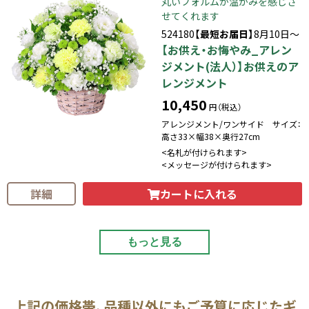
丸いフォルムが温かみを感じさ
せてくれます
524180
【最短お届日】
8月10日～
【お供え・お悔やみ_アレン
ジメント(法人）】お供えのア
レンジメント
10,450
円（税込）
アレンジメント/ワンサイド サイズ：
高さ33×幅38×奥行27cm
<名札が付けられます>
<メッセージが付けられます>
カートに入れる
詳細
もっと見る
上記の価格帯、品種以外にもご予算に応じたギ