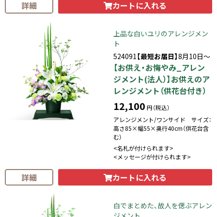
カートに入れる
詳細
上品な白いユリのアレンジメン
ト
524091
【最短お届日】
8月10日～
【お供え・お悔やみ_アレン
ジメント(法人）】お供えのア
レンジメント（供花台付き）
12,100
円（税込）
アレンジメント/ワンサイド サイズ：
高さ85×幅55×奥行40cm（供花台含
む）
<名札が付けられます>
<メッセージが付けられます>
カートに入れる
詳細
白でまとめた、故人を偲ぶアレン
ジメント