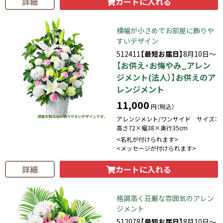
カートに入れる
詳細
横幅が小さめでお部屋に飾りや
すいデザイン
512411
【最短お届日】
8月10日～
【お供え・お悔やみ_アレン
ジメント(法人）】お供えのア
レンジメント
11,000
円（税込）
アレンジメント/ワンサイド サイズ：
高さ72×幅38×奥行35cm
<名札が付けられます>
<メッセージが付けられます>
カートに入れる
詳細
格調高く荘厳な雰囲気のアレン
ジメント
512078
【最短お届日】
8月10日～