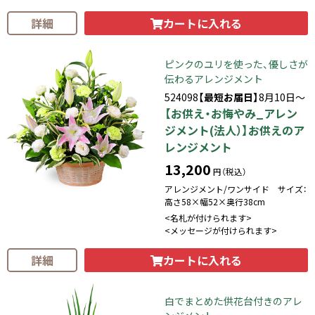
カートに入れる
詳細
ピンクのユリを使った、優しさが
伝わるアレンジメント
524098
【最短お届日】
8月10日～
【お供え・お悔やみ_アレン
ジメント(法人）】お供えのア
レンジメント
13,200
円（税込）
アレンジメント/ワンサイド サイズ：
高さ58×幅52×奥行38cm
<名札が付けられます>
<メッセージが付けられます>
カートに入れる
詳細
白でまとめた供花台付きのアレ