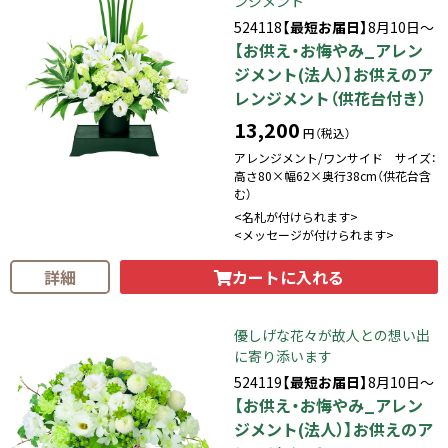
ンジメント
524118
【最短お届日】
8月10日～
【お供え・お悔やみ_アレン
ジメント(法人）】お供えのア
レンジメント（供花台付き）
13,200
円（税込）
アレンジメント/ワンサイド サイズ：
高さ80×幅62×奥行38cm（供花台含
む）
<名札が付けられます>
<メッセージが付けられます>
カートに入れる
詳細
優しげな花々が故人との想い出
に寄り添います
524119
【最短お届日】
8月10日～
【お供え・お悔やみ_アレン
ジメント(法人）】お供えのア