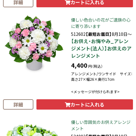
カートに入れる
詳細
優しい色合いの花がご遺族の心
に寄り添います
512602
【最短お届日】
8月10日～
【お供え・お悔やみ_アレン
ジメント(法人）】お供えのア
レンジメント
4,400
円（税込）
アレンジメント/ワンサイド サイズ：
高さ27×幅26×奥行17cm
<メッセージが付けられます>
カートに入れる
詳細
優しい雰囲気のお供えアレンジ
メント