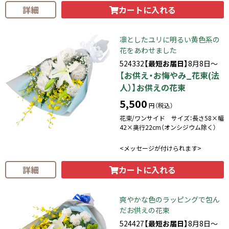
カートに入れる
詳細
凛としたユリに明るい黄色系の
花をあわせました
524332
【最短お届日】
8月8日～
【お供え・お悔やみ_花束(法
人）】お供えの花束
5,500
円（税込）
花束/ワンサイド サイズ：長さ58×幅
42×奥行22cm（オンシジウム除く）
<メッセージが付けられます>
カートに入れる
詳細
爽やかな色のラッピングで包ん
だお供えの花束
524427
【最短お届日】
8月8日～