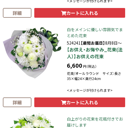
<メッセージが付けられます>
カートに入れる
詳細
白をメインに優しい雰囲気でま
とめた花束
524241
【最短お届日】
8月8日～
【お供え・お悔やみ_花束(法
人）】お供えの花束
6,600
円（税込）
花束/オールラウンド サイズ：長さ
35×幅24×奥行24cm
<メッセージが付けられます>
カートに入れる
詳細
白上がりの花束を花瓶付きでお
届けします