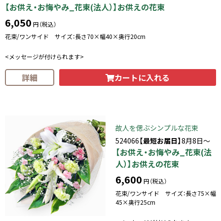
【お供え・お悔やみ_花束(法人）】お供えの花束
6,050
円（税込）
花束/ワンサイド サイズ：長さ70×幅40×奥行20cm
<メッセージが付けられます>
カートに入れる
詳細
故人を偲ぶシンプルな花束
524066
【最短お届日】
8月8日～
【お供え・お悔やみ_花束(法
人）】お供えの花束
6,600
円（税込）
花束/ワンサイド サイズ：長さ75×幅
45×奥行25cm