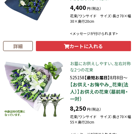
4,400
円（税込）
花束/ワンサイド サイズ：長さ70×幅
30×奥行20cm
<メッセージが付けられます>
カートに入れる
詳細
お墓にお供えしやすい、左右対称
な2つの花束
525158
【最短お届日】
8月8日～
【お供え・お悔やみ_花束(法
人）】お供えの花束（墓前用・
一対）
8,250
円（税込）
花束/ワンサイド サイズ：長さ70×幅
55×奥行20cm