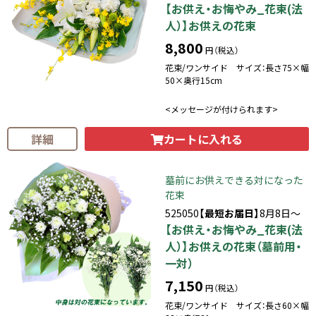
【お供え・お悔やみ_花束(法
人）】お供えの花束
8,800
円（税込）
花束/ワンサイド サイズ：長さ75×幅
50×奥行15cm
<メッセージが付けられます>
カートに入れる
詳細
墓前にお供えできる対になった
花束
525050
【最短お届日】
8月8日～
【お供え・お悔やみ_花束(法
人）】お供えの花束（墓前用・
一対）
7,150
円（税込）
花束/ワンサイド サイズ：長さ60×幅