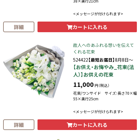
38×奥行21cm
<メッセージが付けられます>
カートに入れる
詳細
故人へのあふれる想いを伝えて
くれる花束
524422
【最短お届日】
8月8日～
【お供え・お悔やみ_花束(法
人）】お供えの花束
11,000
円（税込）
花束/ワンサイド サイズ：長さ70×幅
55×奥行25cm
<メッセージが付けられます>
カートに入れる
詳細