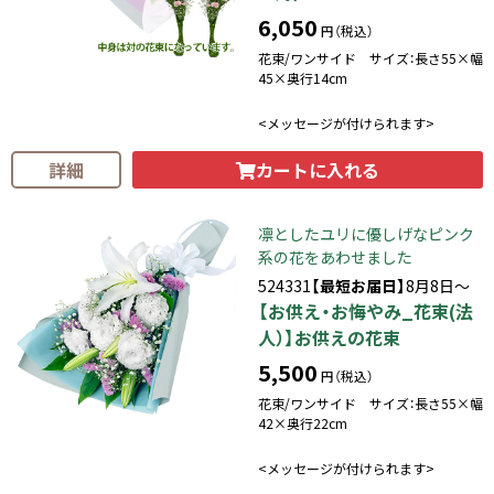
6,050
円（税込）
花束/ワンサイド サイズ：長さ55×幅
45×奥行14cm
<メッセージが付けられます>
カートに入れる
詳細
凛としたユリに優しげなピンク
系の花をあわせました
524331
【最短お届日】
8月8日～
【お供え・お悔やみ_花束(法
人）】お供えの花束
5,500
円（税込）
花束/ワンサイド サイズ：長さ55×幅
42×奥行22cm
<メッセージが付けられます>