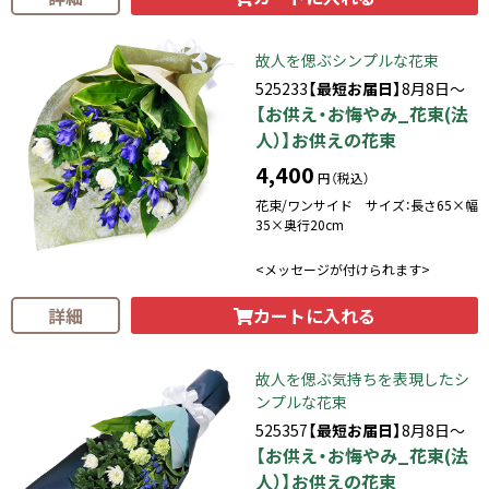
故人を偲ぶシンプルな花束
525233
【最短お届日】
8月8日～
【お供え・お悔やみ_花束(法
人）】お供えの花束
4,400
円（税込）
花束/ワンサイド サイズ：長さ65×幅
35×奥行20cm
<メッセージが付けられます>
カートに入れる
詳細
故人を偲ぶ気持ちを表現したシ
ンプルな花束
525357
【最短お届日】
8月8日～
【お供え・お悔やみ_花束(法
人）】お供えの花束