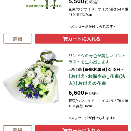
5,500
円（税込）
花束/ワンサイド サイズ：長さ54×幅
43×奥行17cm
<メッセージが付けられます>
カートに入れる
詳細
リンドウの青色が美しいコント
ラストを生み出します
525185
【最短お届日】
8月8日～
【お供え・お悔やみ_花束(法
人）】お供えの花束
6,600
円（税込）
花束/ワンサイド サイズ：長さ70×幅
40×奥行18cm
<メッセージが付けられます>
カートに入れる
詳細