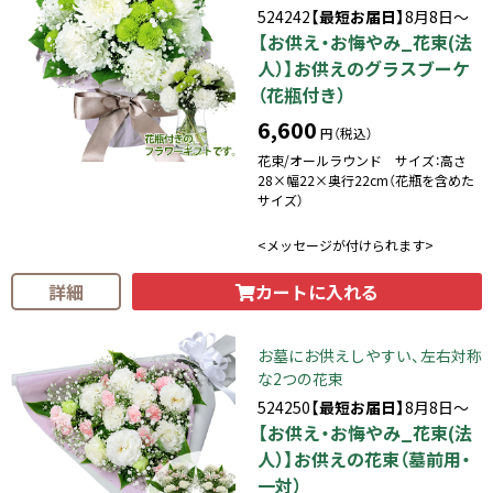
524242
【最短お届日】
8月8日～
【お供え・お悔やみ_花束(法
人）】お供えのグラスブーケ
（花瓶付き）
6,600
円（税込）
花束/オールラウンド サイズ：高さ
28×幅22×奥行22cm（花瓶を含めた
サイズ）
<メッセージが付けられます>
カートに入れる
詳細
お墓にお供えしやすい、左右対称
な2つの花束
524250
【最短お届日】
8月8日～
【お供え・お悔やみ_花束(法
人）】お供えの花束（墓前用・
一対）