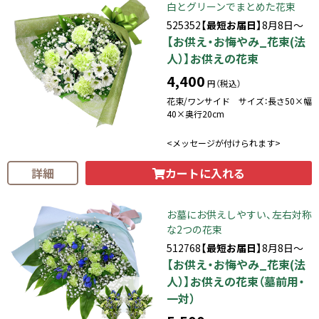
白とグリーンでまとめた花束
525352
【最短お届日】
8月8日～
【お供え・お悔やみ_花束(法
人）】お供えの花束
4,400
円（税込）
花束/ワンサイド サイズ：長さ50×幅
40×奥行20cm
<メッセージが付けられます>
カートに入れる
詳細
お墓にお供えしやすい、左右対称
な2つの花束
512768
【最短お届日】
8月8日～
【お供え・お悔やみ_花束(法
人）】お供えの花束（墓前用・
一対）