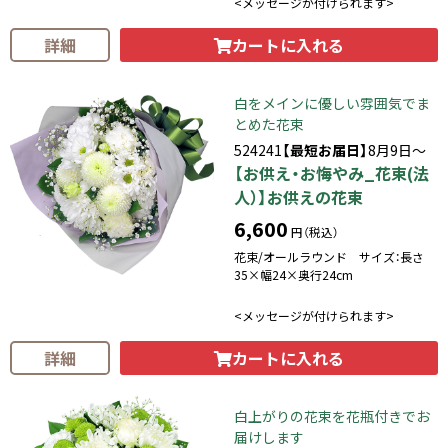
<メッセージが付けられます>
カートに入れる
詳細
白をメインに優しい雰囲気でま
とめた花束
524241
【最短お届日】
8月9日～
【お供え・お悔やみ_花束(法
人）】お供えの花束
6,600
円（税込）
花束/オールラウンド サイズ：長さ
35×幅24×奥行24cm
<メッセージが付けられます>
カートに入れる
詳細
白上がりの花束を花瓶付きでお
届けします