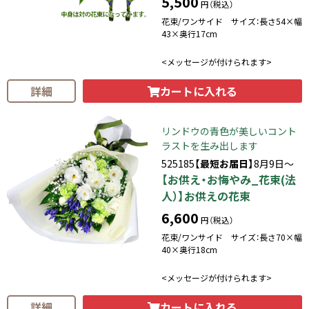
5,500
円（税込）
花束/ワンサイド サイズ：長さ54×幅
43×奥行17cm
<メッセージが付けられます>
カートに入れる
詳細
リンドウの青色が美しいコント
ラストを生み出します
525185
【最短お届日】
8月9日～
【お供え・お悔やみ_花束(法
人）】お供えの花束
6,600
円（税込）
花束/ワンサイド サイズ：長さ70×幅
40×奥行18cm
<メッセージが付けられます>
カートに入れる
詳細