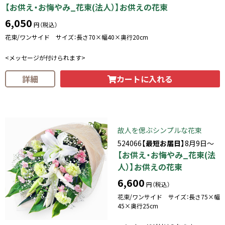
【お供え・お悔やみ_花束(法人）】お供えの花束
6,050
円（税込）
花束/ワンサイド サイズ：長さ70×幅40×奥行20cm
<メッセージが付けられます>
カートに入れる
詳細
故人を偲ぶシンプルな花束
524066
【最短お届日】
8月9日～
【お供え・お悔やみ_花束(法
人）】お供えの花束
6,600
円（税込）
花束/ワンサイド サイズ：長さ75×幅
45×奥行25cm