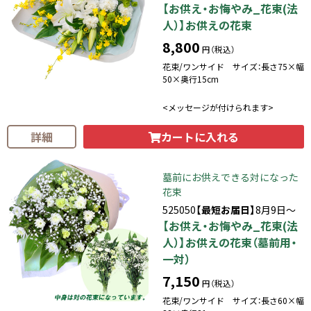
【お供え・お悔やみ_花束(法
人）】お供えの花束
8,800
円（税込）
花束/ワンサイド サイズ：長さ75×幅
50×奥行15cm
<メッセージが付けられます>
カートに入れる
詳細
墓前にお供えできる対になった
花束
525050
【最短お届日】
8月9日～
【お供え・お悔やみ_花束(法
人）】お供えの花束（墓前用・
一対）
7,150
円（税込）
花束/ワンサイド サイズ：長さ60×幅