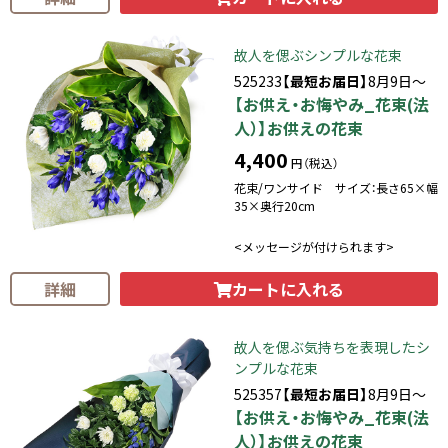
故人を偲ぶシンプルな花束
525233
【最短お届日】
8月9日～
【お供え・お悔やみ_花束(法
人）】お供えの花束
4,400
円（税込）
花束/ワンサイド サイズ：長さ65×幅
35×奥行20cm
<メッセージが付けられます>
カートに入れる
詳細
故人を偲ぶ気持ちを表現したシ
ンプルな花束
525357
【最短お届日】
8月9日～
【お供え・お悔やみ_花束(法
人）】お供えの花束