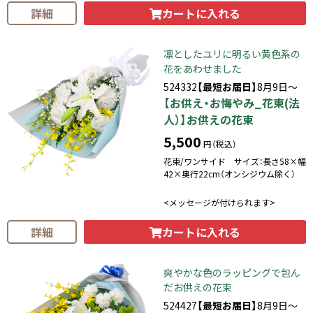
カートに入れる
詳細
凛としたユリに明るい黄色系の
花をあわせました
524332
【最短お届日】
8月9日～
【お供え・お悔やみ_花束(法
人）】お供えの花束
5,500
円（税込）
花束/ワンサイド サイズ：長さ58×幅
42×奥行22cm（オンシジウム除く）
<メッセージが付けられます>
カートに入れる
詳細
爽やかな色のラッピングで包ん
だお供えの花束
524427
【最短お届日】
8月9日～