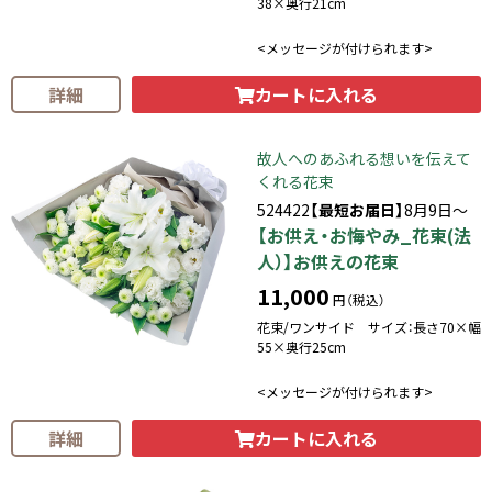
38×奥行21cm
<メッセージが付けられます>
カートに入れる
詳細
故人へのあふれる想いを伝えて
くれる花束
524422
【最短お届日】
8月9日～
【お供え・お悔やみ_花束(法
人）】お供えの花束
11,000
円（税込）
花束/ワンサイド サイズ：長さ70×幅
55×奥行25cm
<メッセージが付けられます>
カートに入れる
詳細