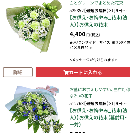
白とグリーンでまとめた花束
525352
【最短お届日】
8月9日～
【お供え・お悔やみ_花束(法
人）】お供えの花束
4,400
円（税込）
花束/ワンサイド サイズ：長さ50×幅
40×奥行20cm
<メッセージが付けられます>
カートに入れる
詳細
お墓にお供えしやすい、左右対称
な2つの花束
512768
【最短お届日】
8月9日～
【お供え・お悔やみ_花束(法
人）】お供えの花束（墓前用・
一対）