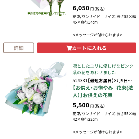
6,050
円（税込）
花束/ワンサイド サイズ：長さ55×幅
45×奥行14cm
<メッセージが付けられます>
カートに入れる
詳細
凛としたユリに優しげなピンク
系の花をあわせました
524331
【最短お届日】
8月9日～
【お供え・お悔やみ_花束(法
人）】お供えの花束
5,500
円（税込）
花束/ワンサイド サイズ：長さ55×幅
42×奥行22cm
<メッセージが付けられます>