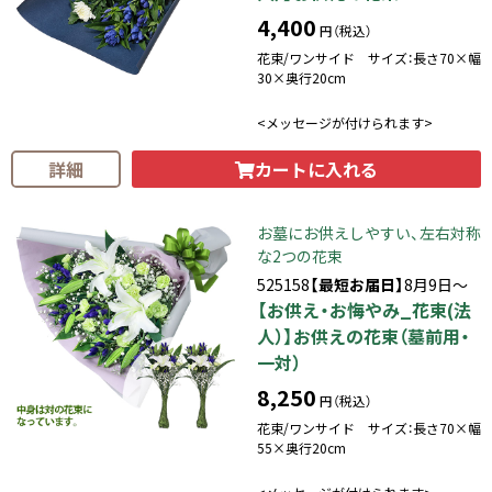
4,400
円（税込）
花束/ワンサイド サイズ：長さ70×幅
30×奥行20cm
<メッセージが付けられます>
カートに入れる
詳細
お墓にお供えしやすい、左右対称
な2つの花束
525158
【最短お届日】
8月9日～
【お供え・お悔やみ_花束(法
人）】お供えの花束（墓前用・
一対）
8,250
円（税込）
花束/ワンサイド サイズ：長さ70×幅
55×奥行20cm