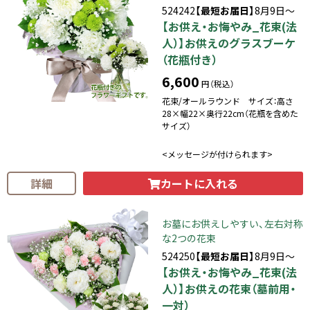
524242
【最短お届日】
8月9日～
【お供え・お悔やみ_花束(法
人）】お供えのグラスブーケ
（花瓶付き）
6,600
円（税込）
花束/オールラウンド サイズ：高さ
28×幅22×奥行22cm（花瓶を含めた
サイズ）
<メッセージが付けられます>
カートに入れる
詳細
お墓にお供えしやすい、左右対称
な2つの花束
524250
【最短お届日】
8月9日～
【お供え・お悔やみ_花束(法
人）】お供えの花束（墓前用・
一対）