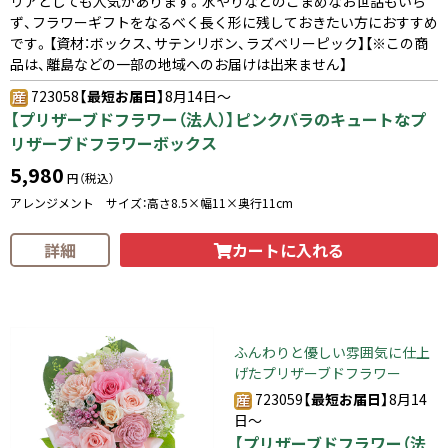
リアとしても人気があります。水やりなどのこまめなお世話もいら
ず、フラワーギフトをなるべく長く形に残しておきたい方におすすめ
です。【資材：ボックス、サテンリボン、ラズベリーピック】【※この商
品は、離島などの一部の地域へのお届けは出来ません】
723058
【最短お届日】
8月14日～
【プリザーブドフラワー（法人）】ピンクバラのキュートなプ
リザーブドフラワーボックス
5,980
円（税込）
アレンジメント サイズ：高さ8.5×幅11×奥行11cm
カートに入れる
詳細
ふんわりと優しい雰囲気に仕上
げたプリザーブドフラワー
723059
【最短お届日】
8月14
日～
【プリザーブドフラワー（法