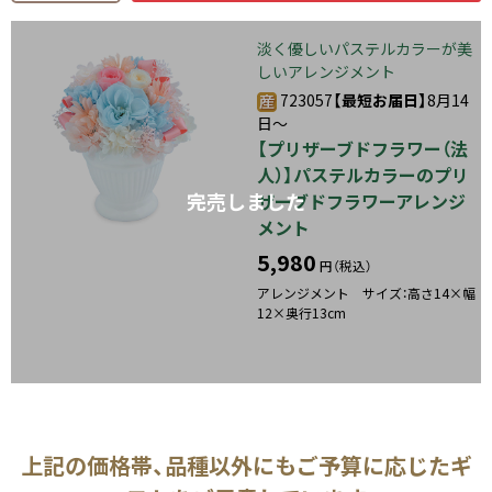
淡く優しいパステルカラーが美
しいアレンジメント
723057
【最短お届日】
8月14
日～
【プリザーブドフラワー（法
人）】パステルカラーのプリ
完売しました
ザーブドフラワーアレンジ
メント
5,980
円（税込）
アレンジメント サイズ：高さ14×幅
12×奥行13cm
上記の価格帯、品種以外にもご予算に応じたギ