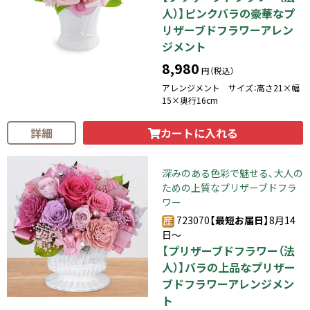
人）】ピンクバラの豪華なプ
リザーブドフラワーアレン
ジメント
8,980
円（税込）
アレンジメント サイズ：高さ21×幅
15×奥行16cm
カートに入れる
詳細
深みのある色彩で魅せる、大人の
ための上質なプリザーブドフラ
ワー
723070
【最短お届日】
8月14
日～
【プリザーブドフラワー（法
人）】バラの上品なプリザー
ブドフラワーアレンジメン
ト