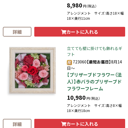
8,980
円（税込）
アレンジメント サイズ：高さ18×幅
18×奥行11cm
カートに入れる
詳細
立てても壁に掛けても飾れるギ
フト
723060
【最短お届日】
8月14
日～
【プリザーブドフラワー（法
人）】赤バラのプリザーブド
フラワーフレーム
10,980
円（税込）
アレンジメント サイズ：高さ8×幅
18×奥行18cm
カートに入れる
詳細