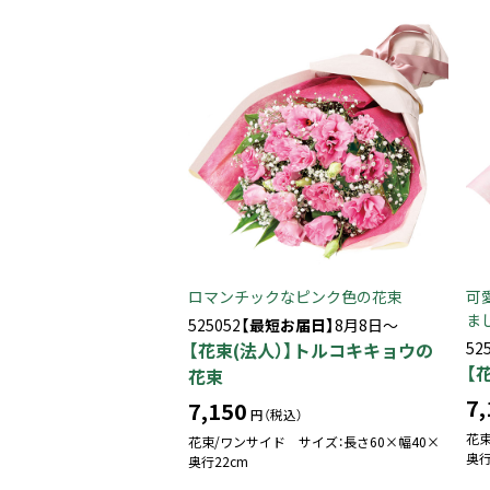
ロマンチックなピンク色の花束
可
ま
525052
【最短お届日】
8月8日～
【花束(法人）】トルコキキョウの
52
【
花束
7,
7,150
円（税込）
花束
花束/ワンサイド サイズ：長さ60×幅40×
奥行
奥行22cm