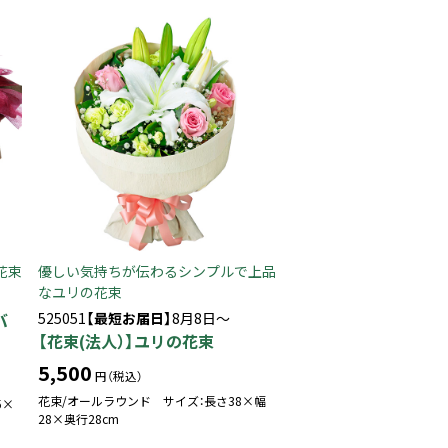
花束
優しい気持ちが伝わるシンプルで上品
なユリの花束
バ
525051
【最短お届日】
8月8日～
【花束(法人）】ユリの花束
5,500
円（税込）
花束/オールラウンド サイズ：長さ38×幅
5×
28×奥行28cm