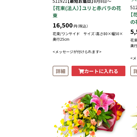
511921
【最短お届日】
8月8日～
【花束(法人）】ユリと赤バラの花
51
【
束
の
16,500
円（税込）
5,
花束/ワンサイド サイズ：高さ80×幅50×
奥行25cm
花束
奥行
<メッセージが付けられます>
<
カートに入れる
詳細