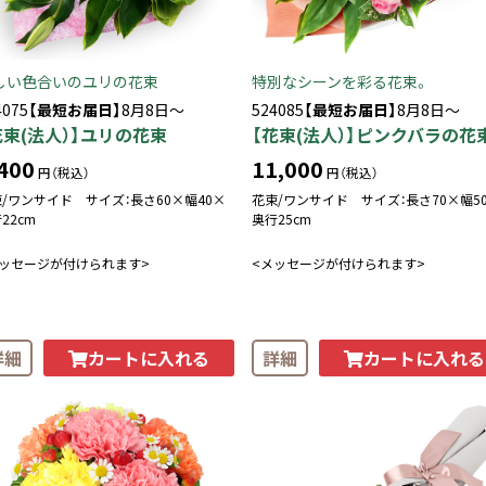
しい色合いのユリの花束
特別なシーンを彩る花束。
4075
【最短お届日】
8月8日～
524085
【最短お届日】
8月8日～
花束(法人）】ユリの花束
【花束(法人）】ピンクバラの花
400
11,000
円（税込）
円（税込）
/ワンサイド サイズ：長さ60×幅40×
花束/ワンサイド サイズ：長さ70×幅5
22cm
奥行25cm
メッセージが付けられます>
<メッセージが付けられます>
カートに入れる
カートに入れる
詳細
詳細