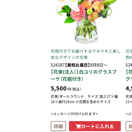
花瓶付きでお届けするウキウキと楽し
花
気なデザインの花束
色
524187
【最短お届日】
8月8日～
52
【花束(法人）】白ユリのグラスブ
【
ーケ（花瓶付き）
グ
5,500
4,
円（税込）
花束/オールラウンド サイズ：高さ27×幅
花束
20×奥行20cm ※花瓶を含めたサイズ
15
<メッセージが付けられます>
<
カートに入れる
詳細