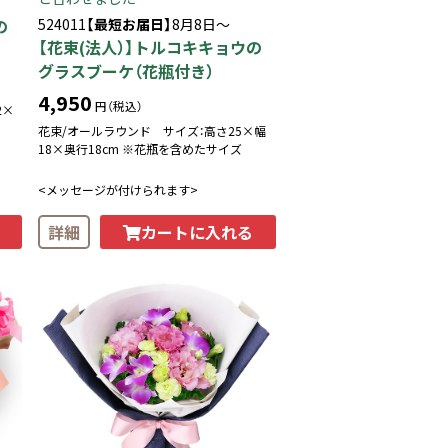
の
524011
【最短お届日】
8月8日～
【花束(法人）】トルコキキョウの
グラスブーケ（花瓶付き）
4,950
円（税込）
2×
花束/オールラウンド サイズ：高さ25×幅
18×奥行18cm ※花瓶を含めたサイズ
<メッセージが付けられます>
カートに入れる
詳細