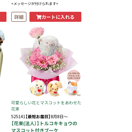
<メッセージが付けられます>
カートに入れる
詳細
可愛らしい花とマスコットをあわせた
花束
525141
【最短お届日】
8月8日～
【花束(法人）】トルコキキョウの
マスコット付きブーケ