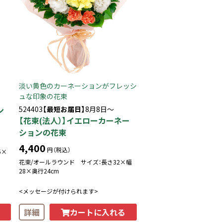
淡い黄色のカーネーションがフレッシ
ュな印象の花束
ン
524403
【最短お届日】
8月8日～
【花束(法人）】イエローカーネー
ションの花束
4,400
円（税込）
5×
花束/オールラウンド サイズ：長さ32×幅
28×奥行24cm
<メッセージが付けられます>
カートに入れる
詳細