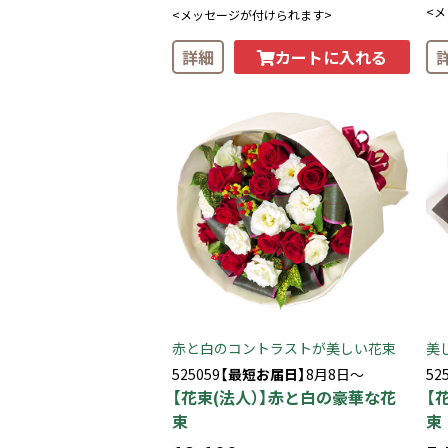
<
<メッセージが付けられます>
カートに入れる
詳細
赤と白のコントラストが美しい花束
美
525059
【最短お届日】
8月8日～
52
【花束(法人）】赤と白の豪華な花
【
束
束