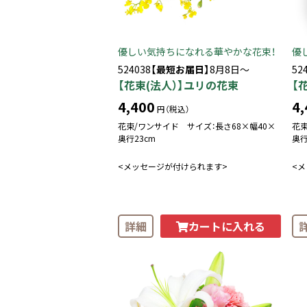
優しい気持ちになれる華やかな花束！
優
524038
【最短お届日】
8月8日～
52
【花束(法人）】ユリの花束
【
4,400
4,
円（税込）
花束/ワンサイド サイズ：長さ68×幅40×
花束
奥行23cm
奥行
<メッセージが付けられます>
<
カートに入れる
詳細