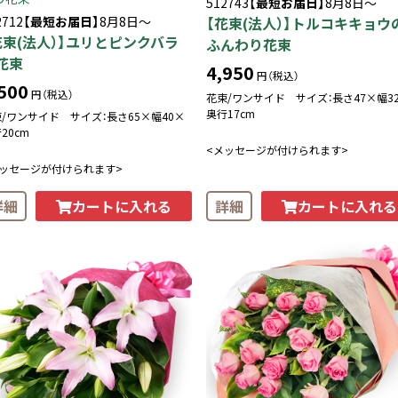
512743
【最短お届日】
8月8日～
2712
【最短お届日】
8月8日～
【花束(法人）】トルコキキョウ
花束(法人）】ユリとピンクバラ
ふんわり花束
花束
4,950
円（税込）
500
円（税込）
花束/ワンサイド サイズ：長さ47×幅3
奥行17cm
/ワンサイド サイズ：長さ65×幅40×
20cm
<メッセージが付けられます>
メッセージが付けられます>
カートに入れる
カートに入れる
詳細
詳細