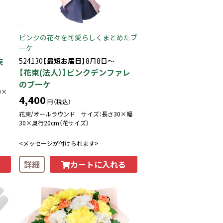
ピンクの花々を可愛らしくまとめたブ
ーケ
束
524130
【最短お届日】
8月8日～
【花束(法人）】ピンクデンファレ
のブーケ
0×
4,400
円（税込）
花束/オールラウンド サイズ：長さ30×幅
30×奥行20cm（花サイズ）
<メッセージが付けられます>
カートに入れる
詳細