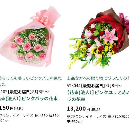
愛らしくも美しいピンクバラを束ね
上品な方への贈り物にぴったりの
した
525044
【最短お届日】
8月8日～
5103
【最短お届日】
8月8日～
【花束(法人）】ピンクユリと赤
花束(法人）】ピンクバラの花束
ラの花束
150
13,200
円（税込）
円（税込）
/ワンサイド サイズ：長さ55×幅36×
花束/ワンサイド サイズ：長さ92×幅5
20cm
奥行32cm