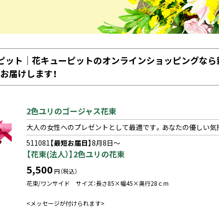
ーピット｜花キューピットのオンラインショッピングなら
接お届けします！
2色ユリのゴージャス花束
大人の女性へのプレゼントとして最適です。あなたの優しい気
511081
【最短お届日】
8月8日～
【花束(法人）】2色ユリの花束
5,500
円（税込）
花束/ワンサイド サイズ：長さ85×幅45×奥行28ｃm
<メッセージが付けられます>