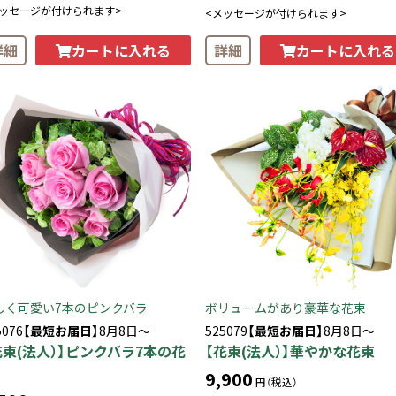
メッセージが付けられます>
<メッセージが付けられます>
カートに入れる
カートに入れる
詳細
詳細
しく可愛い7本のピンクバラ
ボリュームがあり豪華な花束
5076
【最短お届日】
8月8日～
525079
【最短お届日】
8月8日～
花束(法人）】ピンクバラ7本の花
【花束(法人）】華やかな花束
9,900
円（税込）