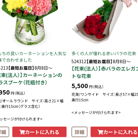
もちの良いカーネーションを人気な
多くの人が憧れる赤いバラの花束
味で合わせました
524312
【最短お届日】
8月8日～
4213
【最短お届日】
8月8日～
【花束(法人）】赤バラのエレガ
花束(法人）】カーネーションの
トな花束
ラスブーケ（花瓶付き）
5,500
円（税込）
950
円（税込）
花束/ワンサイド サイズ：長さ57×幅2
奥行15cm
/オールラウンド サイズ：高さ21×幅
×奥行15cm（グラス含む）
<メッセージが付けられます>
メッセージが付けられます>
カートに入れる
カートに入れる
詳細
詳細