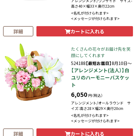
アレンジメント/ワンサイド サイズ：
高さ40×幅33×奥行22cm
<名札が付けられます>
<メッセージが付けられます>
カートに入れる
詳細
たくさんの花々がお届け先を笑
顔にしてくれます
524188
【最短お届日】
8月10日～
【アレンジメント(法人）】白
ユリのハーモニーバスケッ
ト
6,050
円（税込）
アレンジメント/オールラウンド サ
イズ：高さ28×幅29×奥行20cm
<名札が付けられます>
<メッセージが付けられます>
カートに入れる
詳細