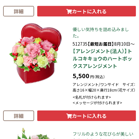
カートに入れる
詳細
優しい気持ちを詰め込みまし
た。
512735
【最短お届日】
8月10日～
【アレンジメント(法人）】ト
ルコキキョウのハートボッ
クスアレンジメント
5,500
円（税込）
アレンジメント/ワンサイド サイズ：
高さ16×幅20×奥行18cm（花サイズ）
<名札が付けられます>
<メッセージが付けられます>
カートに入れる
詳細
フリルのような花びらが美しい