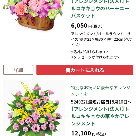
【アレンジメント(法人）】ト
ルコキキョウのハーモニー
バスケット
6,050
円（税込）
アレンジメント/オールラウンド サ
イズ：高さ21×幅30×奥行22cm（花サ
イズ）
<名札が付けられます>
<メッセージが付けられます>
カートに入れる
詳細
特別なお祝いに豪華なアレンジ
メントを
524022
【最短お届日】
8月10日～
【アレンジメント(法人）】ト
ルコキキョウの華やかアレ
ンジメント
12,100
円（税込）