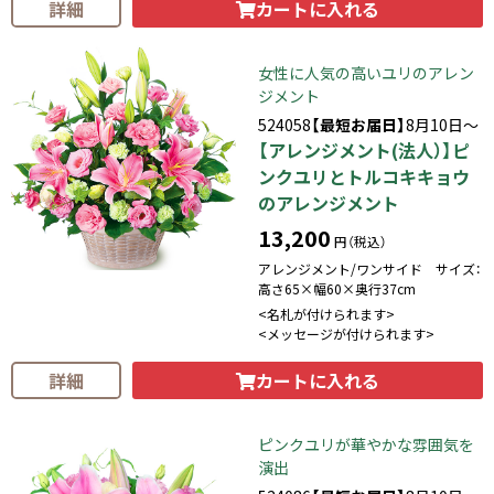
カートに入れる
詳細
女性に人気の高いユリのアレン
ジメント
524058
【最短お届日】
8月10日～
【アレンジメント(法人）】ピ
ンクユリとトルコキキョウ
のアレンジメント
13,200
円（税込）
アレンジメント/ワンサイド サイズ：
高さ65×幅60×奥行37cm
<名札が付けられます>
<メッセージが付けられます>
カートに入れる
詳細
ピンクユリが華やかな雰囲気を
演出