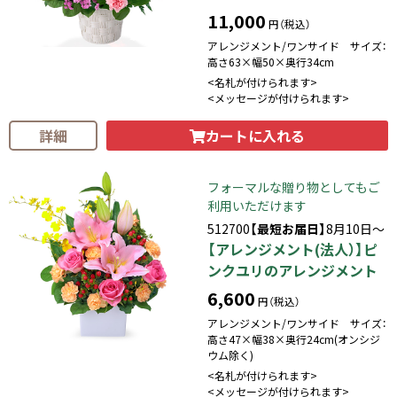
11,000
円（税込）
アレンジメント/ワンサイド サイズ：
高さ63×幅50×奥行34cm
<名札が付けられます>
<メッセージが付けられます>
カートに入れる
詳細
フォーマルな贈り物としてもご
利用いただけます
512700
【最短お届日】
8月10日～
【アレンジメント(法人）】ピ
ンクユリのアレンジメント
6,600
円（税込）
アレンジメント/ワンサイド サイズ：
高さ47×幅38×奥行24cm(オンシジ
ウム除く)
<名札が付けられます>
<メッセージが付けられます>