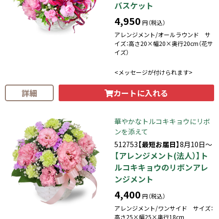
バスケット
4,950
円（税込）
アレンジメント/オールラウンド サ
イズ：高さ20×幅20×奥行20cm（花サ
イズ）
<メッセージが付けられます>
カートに入れる
詳細
華やかなトルコキキョウにリボ
ンを添えて
512753
【最短お届日】
8月10日～
【アレンジメント(法人）】ト
ルコキキョウのリボンアレ
ンジメント
4,400
円（税込）
アレンジメント/ワンサイド サイズ：
高さ25×幅25×奥行18cm