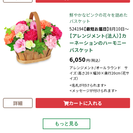
鮮やかなピンクの花々を詰めた
バスケット
524194
【最短お届日】
8月10日～
【アレンジメント(法人）】カ
ーネーションのハーモニー
バスケット
6,050
円（税込）
アレンジメント/オールラウンド サ
イズ：高さ20×幅30×奥行20cm（花サ
イズ）
<名札が付けられます>
<メッセージが付けられます>
カートに入れる
詳細
もっと見る