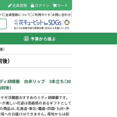
会員登録
ログイン
カート
いて
会員登録について
ご利用ガイド
お問い合わせ
予算から選ぶ
後）
前後）
ディ胡蝶蘭 白赤リップ 3本立ち（30
輪前後）
モテギ洋蘭園おすすめのミディ胡蝶蘭です。
トが美しい花姿は高級感のあるギフトとして
商品は、北海道・東北・離島・四国・九州・沖
地域へのお届けはできません。産地からは前