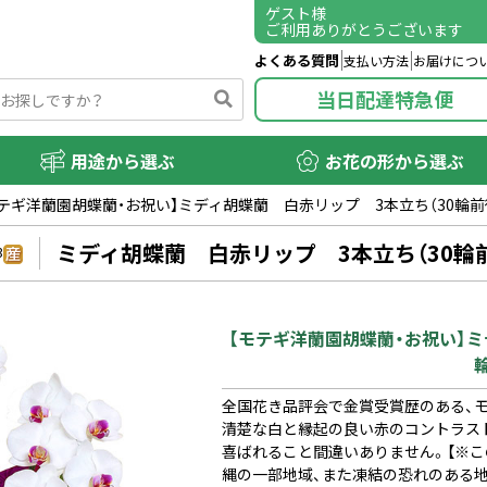
ゲスト
様
ご利用ありがとうございます
よくある質問
支払い方法
お届けにつ
当日配達特急便
用途から選ぶ
お花の形から選ぶ
モテギ洋蘭園胡蝶蘭・お祝い】ミディ胡蝶蘭 白赤リップ 3本立ち（30輪前
ミディ胡蝶蘭 白赤リップ 3本立ち（30輪
3
【モテギ洋蘭園胡蝶蘭・お祝い】ミ
全国花き品評会で金賞受賞歴のある、
清楚な白と縁起の良い赤のコントラス
喜ばれること間違いありません。【※この
縄の一部地域、また凍結の恐れのある