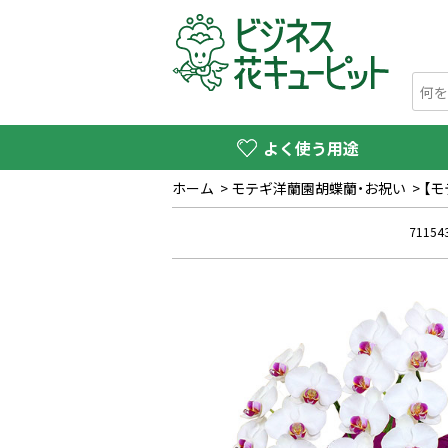
よく使う用途
ホーム
>
モテギ洋蘭園胡蝶蘭・お祝い
>
【
71154