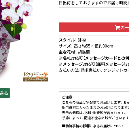
日出荷をしておりますのでお届け時間
カ
スタイル：
鉢物
サイズ：
高さ約55×幅約30cm
主な花材：
胡蝶蘭
※名札対応可（メッセージカードとの併
※メッセージ対応可（無料メッセージ3
支払い方法：請求書払い、クレジットカ
送る
ご注意
こちらの商品は宅配便でお届けします。お
梱包資材に入ったままのお届けになります
表示の価格は、送料・消費税が含まれます。
季節によって、配達不能な区域がございます
■物流事情の影響によるお届けについて