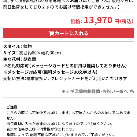
域、また凍結の恐れのある地域へのお届けはできません。産地からは
前日出荷をしておりますのでお届け時間指定ができません。】
13,970
価格：
円（税込）
カートに入れる
スタイル：
鉢物
サイズ：
高さ約60×幅約30cm
主な花材：
胡蝶蘭
※名札対応可（メッセージカードとの併用は推奨しておりません）
※メッセージ対応可（無料メッセージ30文字以内）
支払い方法：請求書払い、クレジットカードをご利用いただけます
モテギ洋蘭園胡蝶蘭・お祝い一覧へ
ご注意
こちらの商品は宅配便でお届けします。お花屋さんからのお届けではありま
せん。
梱包資材に入ったままのお届けになりますので、ご注意ください。
表示の価格は、送料・消費税が含まれます。
季節によって、配達不能な区域がございますので、ご了承ください。