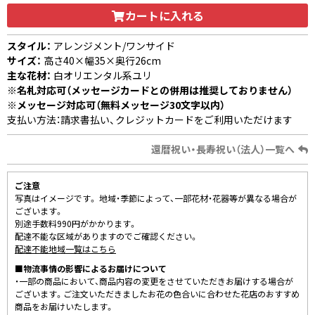
カートに入れる
スタイル：
アレンジメント/ワンサイド
サイズ：
高さ40×幅35×奥行26cm
主な花材：
白オリエンタル系ユリ
※名札対応可（メッセージカードとの併用は推奨しておりません）
※メッセージ対応可（無料メッセージ30文字以内）
支払い方法：請求書払い、クレジットカードをご利用いただけます
還暦祝い・長寿祝い（法人）一覧へ
ご注意
写真はイメージです。 地域・季節によって、一部花材・花器等が異なる場合が
ございます。
別途手数料990円がかかります。
配達不能な区域がありますのでご確認ください。
配達不能地域一覧はこちら
■物流事情の影響によるお届けについて
・一部の商品において、商品内容の変更をさせていただきお届けする場合が
ございます。ご注文いただきましたお花の色合いに合わせた花店のおすすめ
商品をお届けいたします。