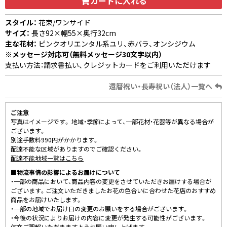
カートに入れる
スタイル：
花束/ワンサイド
サイズ：
長さ92×幅55×奥行32cm
主な花材：
ピンクオリエンタル系ユリ、赤バラ、オンシジウム
※メッセージ対応可（無料メッセージ30文字以内）
支払い方法：請求書払い、クレジットカードをご利用いただけます
還暦祝い・長寿祝い（法人）一覧へ
ご注意
写真はイメージです。 地域・季節によって、一部花材・花器等が異なる場合が
ございます。
別途手数料990円がかかります。
配達不能な区域がありますのでご確認ください。
配達不能地域一覧はこちら
■物流事情の影響によるお届けについて
・一部の商品において、商品内容の変更をさせていただきお届けする場合が
ございます。ご注文いただきましたお花の色合いに合わせた花店のおすすめ
商品をお届けいたします。
・一部の地域でお届け日の変更のお願いをする場合がございます。
・今後の状況によりお届けの内容に変更が発生する可能性がございます。